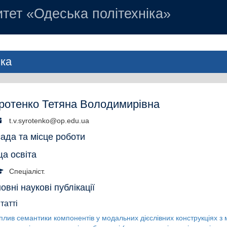
тет «Одеська політехніка»
ика
ротенко Тетяна Володимирівна
t.v.syrotenko@op.edu.ua
ада та місце роботи
а освіта
Спеціаліст.
овні наукові публікації
татті
плив семантики компонентів у модальних дієслівних конструкціях з 