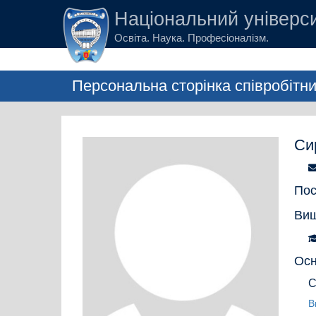
Перейти до основного вмісту
Національний універси
Освіта. Наука. Професіоналізм.
Персональна сторінка співробітн
Си
Пос
Вищ
Осн
С
В