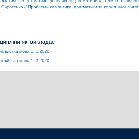
раматичні та статистичні особливості (на материалі текстів технічног
. Сиротенко // Проблеми семантики, прагматики та когнітивної лінгвісти
ципліни які викладає
нглійська мова 1. 1
2020
нглійська мова 1. 2
2020