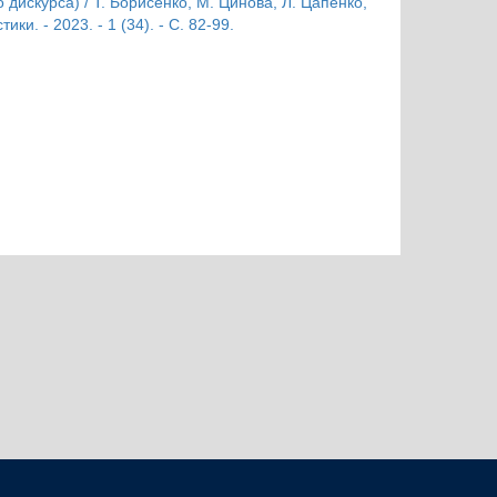
о дискурса) / Т. Борисенко, М. Цинова, Л. Цапенко,
ки. - 2023. - 1 (34). - С. 82-99.