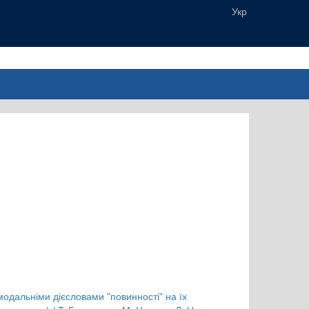
модальніми дієсловами "повинності" на їх