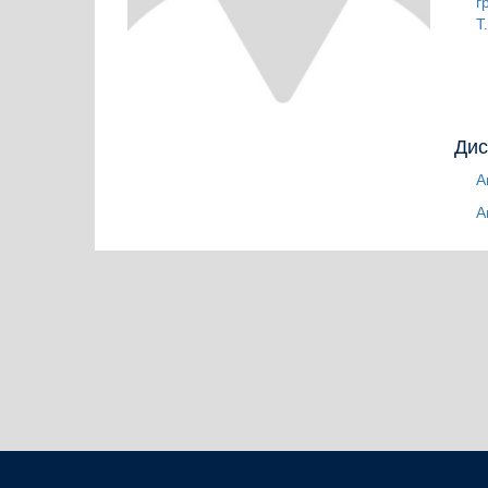
г
Т
Дис
А
А