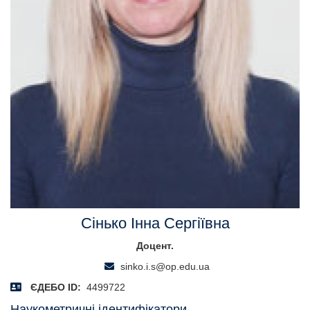
Сінько Інна Сергіївна
Доцент.
sinko.i.s@op.edu.ua
ЄДЕБО ID:
4499722
Наукометричні ідентифікатори