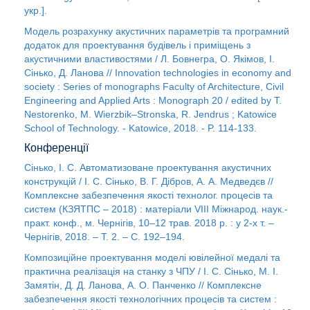
укр.].
Модель розрахунку акустичних параметрів та програмний
додаток для проектування будівель і приміщень з
акустичними властивостями / Л. Бовнегра, О. Якімов, І.
Сінько, Д. Ланова // Innovation technologies in economy and
society : Series of monographs Faculty of Architecture, Civil
Engineering and Applied Arts : Monograph 20 / edited by T.
Nestorenko, M. Wierzbik–Stronska, R. Jendrus ; Katowice
School of Technology. - Katowice, 2018. - P. 114-133.
Конференції
Сінько, І. С. Автоматизоване проектування акустичних
конструкцій / І. С. Сінько, В. Г. Дібров, А. А. Медведєв //
Комплексне забезпечення якості технолог. процесів та
систем (КЗЯТПС – 2018) : матеріали VІІІ Міжнарод. наук.-
практ. конф., м. Чернігів, 10–12 трав. 2018 р. : у 2-х т. –
Чернігів, 2018. – Т. 2. – С. 192–194.
Композиційне проектування моделі ювілейної медалі та
практична реалізація на станку з ЧПУ / І. С. Сінько, М. І.
Замятін, Д. Д. Ланова, А. О. Панченко // Комплексне
забезпечення якості технологічних процесів та систем :