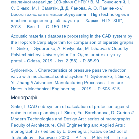
ювілейної медалі до 100-річчя ОНПУ / В. М. Тонконогий, І.
С. Сінько, М. І. Замятін, Д. Д. Ланова, А. О. Панченко //
Високі технології в машинобудуванні = High technologies in
machine engineering : зб. наук. пр. – Харків : НТУ "ХПІ",
2018. – Вип. 1. – С. 150–157.
Acoustic materials database processing in the CAD system by
the Hopcroft-Carp algorithm for comparison of bipartite graphs
/ I. Sinko, I. Sydorenko, A. Pavlychko, M. Ishaeva // Odes`ky
Polytechnichnyi Universytet = Пр. Одес. політехн. ун-ту :
рratsi. - Odesa, 2019. - Iss. 2 (58). - P. 85-90.
Sydorenko, I. Characteristics of pressure passive reduction
valve with mechanical control system / I. Sydorenko, I. Sinko,
Yi. Zhang // Advances Manufacturing Processes : Lecture
Notes in Mechanical Engineering. – 2019. – P. 608–615.
Монографії
Sinko, I. CAD sub-system of calculation of protection against
noise in urban planning / I. Sinko, Yu. Barchanova, D. Gurina //
Modern Тechnologies and Design Art : series of monographs
Faculty of Architecture, Civil Engineering and Applied Arts :
monograph 37 / edited by L. Bovnegra ; Katowice School of
Technology. – Katowice, 2020. – Р. 1.5. – P. 55–64. – [Текст