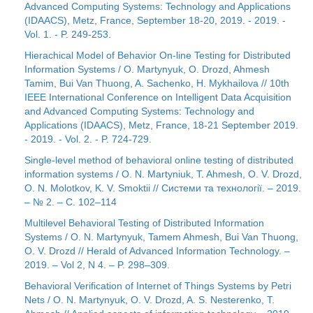
Advanced Computing Systems: Technology and Applications
(IDAACS), Metz, France, September 18-20, 2019. - 2019. -
Vol. 1. - P. 249-253.
Hierachical Model of Behavior On-line Testing for Distributed
Information Systems / O. Martynyuk, O. Drozd, Ahmesh
Tamim, Bui Van Thuong, A. Sachenko, H. Mykhailova // 10th
IEEE International Conference on Intelligent Data Acquisition
and Advanced Computing Systems: Technology and
Applications (IDAACS), Metz, France, 18-21 September 2019.
- 2019. - Vol. 2. - P. 724-729.
Single-level method of behavioral online testing of distributed
information systems / O. N. Martyniuk, T. Ahmesh, O. V. Drozd,
O. N. Molotkov, K. V. Smoktii // Системи та технології. – 2019.
– № 2. – С. 102–114
Multilevel Behavioral Testing of Distributed Information
Systems / O. N. Martynyuk, Tamem Ahmesh, Bui Van Thuong,
O. V. Drozd // Herald of Advanced Information Technology. –
2019. – Vol 2, N 4. – P. 298–309.
Behavioral Verification of Internet of Things Systems by Petri
Nets / O. N. Martynyuk, O. V. Drozd, A. S. Nesterenko, T.