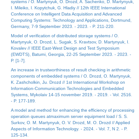
systems / O. Martynyuk, O. Drozd, A. Sachenko, D. Martynyuk,
I. Mileiko, I. Kopytchuk, G. Hladiy // 12th IEEE International
Conference on Intelligent Data Acquisition and Advanced
Computing Systems: Technology and Applications, Dortmund,
Germany, 7-9 September 2023. - 2023. - P. 211-220.
Model of verification of distributed storage systems / O.
Martynyuk, O. Drozd, L. Sugak, S. Kravtsov, D. Martynyuk, I.
Kovalev // IEEE East-West Design and Test Symposium
(EWDTS), Batumi, Georgia, 22-25 September 2023. - 2023. -
P. [1-7].
An increase in trustworthiness of result checking in arithmetic
components of embedded systems / O. Drozd, O. Martynyuk,
K. Zashcholkin, Ju. Drozd // 1st International Workshop on
Information-Communication Technologies and Embedded
Systems, Mykolaiv 14-15 november 2019. - 2019. - Vol. 2516.
- P. 177-189.
A model and method for enhancing the efficiency of processing
operation queues atmaximum server equipment load / S. S.
Surkov, O. M. Martynyuk, O. V. Drozd, M. O. Drozd // Applied
Aspects of Information Technology. - 2024. - Vol. 7, N 2. - P.
125-134.