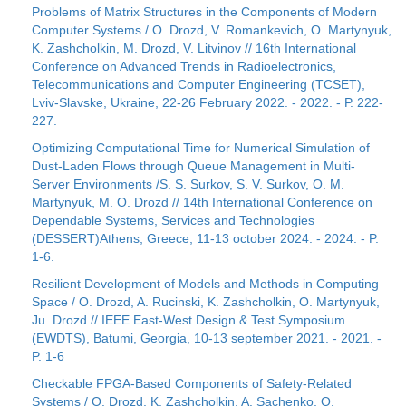
Problems of Matrix Structures in the Components of Modern
Computer Systems / O. Drozd, V. Romankevich, O. Martynyuk,
K. Zashcholkin, M. Drozd, V. Litvinov // 16th International
Conference on Advanced Trends in Radioelectronics,
Telecommunications and Computer Engineering (TCSET),
Lviv-Slavske, Ukraine, 22-26 February 2022. - 2022. - Р. 222-
227.
Optimizing Computational Time for Numerical Simulation of
Dust-Laden Flows through Queue Management in Multi-
Server Environments /S. S. Surkov, S. V. Surkov, O. M.
Martynyuk, M. O. Drozd // 14th International Conference on
Dependable Systems, Services and Technologies
(DESSERT)Athens, Greece, 11-13 october 2024. - 2024. - P.
1-6.
Resilient Development of Models and Methods in Computing
Space / O. Drozd, A. Rucinski, K. Zashcholkin, O. Martynyuk,
Ju. Drozd // IEEE East-West Design & Test Symposium
(EWDTS), Batumi, Georgia, 10-13 september 2021. - 2021. -
P. 1-6
Checkable FPGA-Based Components of Safety-Related
Systems / O. Drozd, K. Zashcholkin, A. Sachenko, O.