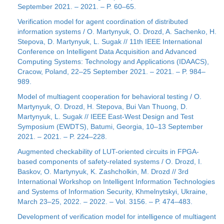
September 2021. – 2021. – P. 60–65.
Verification model for agent coordination of distributed
information systems / O. Martynyuk, O. Drozd, A. Sachenko, H.
Stepova, D. Martynyuk, L. Sugak // 11th IEEE International
Conference on Intelligent Data Acquisition and Advanced
Computing Systems: Technology and Applications (IDAACS),
Cracow, Poland, 22–25 September 2021. – 2021. – P. 984–
989.
Model of multiagent cooperation for behavioral testing / O.
Martynyuk, O. Drozd, H. Stepova, Bui Van Thuong, D.
Martynyuk, L. Sugak // IEEE East-West Design and Test
Symposium (EWDTS), Batumi, Georgia, 10–13 September
2021. – 2021. – P. 224–228.
Augmented checkability of LUT-oriented circuits in FPGA-
based components of safety-related systems / O. Drozd, I.
Baskov, O. Martynyuk, K. Zashcholkin, M. Drozd // 3rd
International Workshop on Intelligent Information Technologies
and Systems of Information Security, Khmelnytskyi, Ukraine,
March 23–25, 2022. – 2022. – Vol. 3156. – P. 474–483.
Development of verification model for intelligence of multiagent