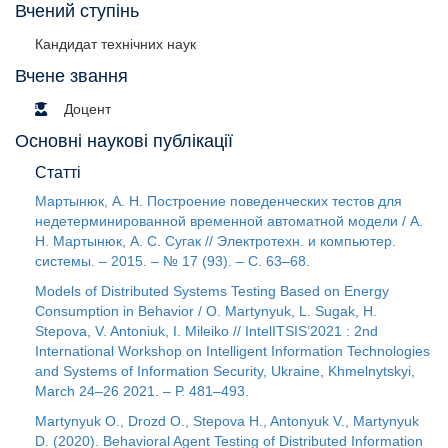
Вчений ступінь
Кандидат технічних наук
Вчене звання
Доцент
Основні наукові публікації
Статті
Мартынюк, А. Н. Построение поведенческих тестов для
недетерминированной временной автоматной модели / А.
Н. Мартынюк, А. С. Сугак // Электротехн. и компьютер.
системы. – 2015. – № 17 (93). – С. 63–68.
Models of Distributed Systems Testing Based on Energy
Consumption in Behavior / O. Martynyuk, L. Sugak, H.
Stepova, V. Antoniuk, I. Mileiko // IntelITSIS’2021 : 2nd
International Workshop on Intelligent Information Technologies
and Systems of Information Security, Ukraine, Khmelnytskyi,
March 24–26 2021. – Р. 481–493.
Martynyuk O., Drozd O., Stepova H., Antonyuk V., Martynyuk
D. (2020). Behavioral Agent Testing of Distributed Information