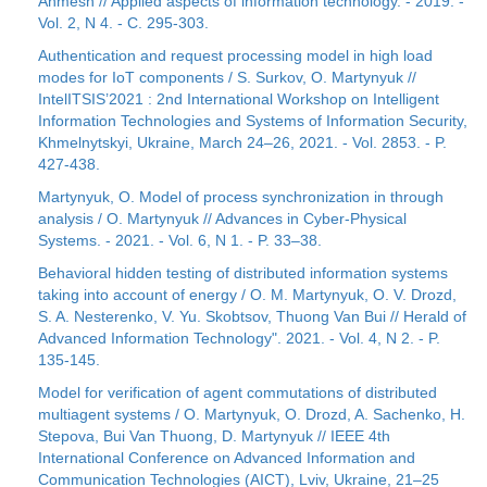
Ahmesh // Applied aspects of information technology. - 2019. -
Vol. 2, N 4. - С. 295-303.
Authentication and request processing model in high load
modes for IoT components / S. Surkov, O. Martynyuk //
IntelITSIS’2021 : 2nd International Workshop on Intelligent
Information Technologies and Systems of Information Security,
Khmelnytskyi, Ukraine, March 24–26, 2021. - Vol. 2853. - P.
427-438.
Martynyuk, O. Model of process synchronization in through
analysis / O. Martynyuk // Advances in Cyber-Physical
Systems. - 2021. - Vol. 6, N 1. - P. 33–38.
Behavioral hidden testing of distributed information systems
taking into account of energy / O. M. Martynyuk, O. V. Drozd,
S. A. Nesterenko, V. Yu. Skobtsov, Thuong Van Bui // Herald of
Advanced Information Technology". 2021. - Vol. 4, N 2. - P.
135-145.
Model for verification of agent commutations of distributed
multiagent systems / O. Martynyuk, O. Drozd, A. Sachenko, H.
Stepova, Bui Van Thuong, D. Martynyuk // IEEE 4th
International Conference on Advanced Information and
Communication Technologies (AICT), Lviv, Ukraine, 21–25