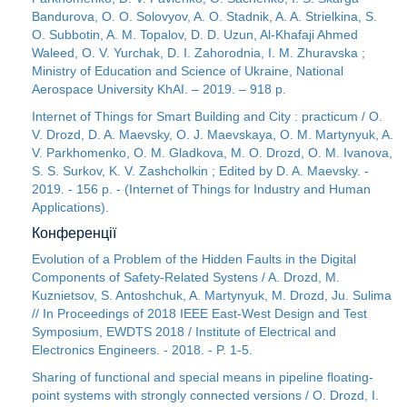
Bandurova, O. O. Solovyov, A. O. Stadnik, A. A. Strielkina, S.
O. Subbotin, A. M. Topalov, D. D. Uzun, Al-Khafaji Ahmed
Waleed, O. V. Yurchak, D. I. Zahorodnia, І. M. Zhuravska ;
Ministry of Education and Science of Ukraine, National
Aerospace University KhAI. – 2019. – 918 p.
Internet of Things for Smart Building and City : practicum / О.
V. Drozd, D. A. Maevsky, O. J. Maevskaya, O. M. Martynyuk, A.
V. Parkhomenko, O. M. Gladkova, M. O. Drozd, O. M. Ivanova,
S. S. Surkov, K. V. Zashcholkin ; Edited by D. A. Maevsky. -
2019. - 156 p. - (Internet of Things for Industry and Human
Applications).
Конференції
Evolution of a Problem of the Hidden Faults in the Digital
Components of Safety-Related Systens / A. Drozd, M.
Kuznietsov, S. Antoshchuk, A. Martynyuk, M. Drozd, Ju. Sulima
// In Proceedings of 2018 IEEE East-West Design and Test
Symposium, EWDTS 2018 / Institute of Electrical and
Electronics Engineers. - 2018. - P. 1-5.
Sharing of functional and special means in pipeline floating-
point systems with strongly connected versions / O. Drozd, I.