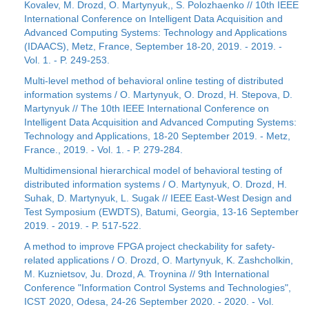
Kovalev, M. Drozd, O. Martynyuk,, S. Polozhaenko // 10th IEEE
International Conference on Intelligent Data Acquisition and
Advanced Computing Systems: Technology and Applications
(IDAACS), Metz, France, September 18-20, 2019. - 2019. -
Vol. 1. - P. 249-253.
Multi-level method of behavioral online testing of distributed
information systems / O. Martynyuk, O. Drozd, H. Stepova, D.
Martynyuk // The 10th IEEE International Conference on
Intelligent Data Acquisition and Advanced Computing Systems:
Technology and Applications, 18-20 September 2019. - Metz,
France., 2019. - Vol. 1. - P. 279-284.
Multidimensional hierarchical model of behavioral testing of
distributed information systems / O. Martynyuk, O. Drozd, H.
Suhak, D. Martynyuk, L. Sugak // IEEE East-West Design and
Test Symposium (EWDTS), Batumi, Georgia, 13-16 September
2019. - 2019. - P. 517-522.
A method to improve FPGA project checkability for safety-
related applications / O. Drozd, O. Martynyuk, K. Zashcholkin,
M. Kuznietsov, Ju. Drozd, A. Troynina // 9th International
Conference "Information Control Systems and Technologies",
ICST 2020, Odesa, 24-26 September 2020. - 2020. - Vol.