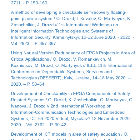
2711. - P. 150-160.
A method of developing a checkable self-recovery floating-
point pipeline system / O. Drozd, I. Kovalev, O. Martynyuk, K.
Zashcholkin, J. Drozd // 1st International Workshop on
Intelligent Information Technologies and Systems of
Information Security, Khmelnytskyi, 10-12 June 2020. - 2020. -
Vol. 2623, - P. 357-367.
Using Natural Version Redundancy of FPGA Projects in Area of
Critical Applications / O. Drozd, V. Romankevich, M.
Kuznietsov, M. Drozd, O. Martynyuk // IEEE 11th International
Conference on Dependable Systems, Services and
Technologies (DESSERT), Kyiv, Ukraine, 14–18 May 2020. –
2020. – P. 58–64.
Development of Checkability in FPGA Components of Safety-
Related Systems / O. Drozd, K. Zashcholkin, O. Martynyuk, O.
Ivanova, J. Drozd // 2nd International Workshop on
Information-Communication Technologies and Embedded
Systems, ICTES 2020 Virtual, Mykolaiv? 12 November 2020. -
2020. - Vol. 2762. - P. 30-42.
Development of ICT models in area of safety education / O.