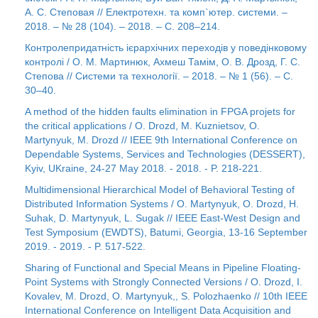
А. С. Степовая // Електротехн. та комп`ютер. системи. –
2018. – № 28 (104). – 2018. – С. 208–214.
Контролепридатність ієрархічних переходів у поведінковому
контролі / О. М. Мартинюк, Ахмеш Тамім, О. В. Дрозд, Г. С.
Степова // Системи та технології. – 2018. – № 1 (56). – С.
30–40.
A method of the hidden faults elimination in FPGA projets for
the critical applications / O. Drozd, M. Kuznietsov, O.
Martynyuk, M. Drozd // IEEE 9th International Conference on
Dependable Systems, Services and Technologies (DESSERT),
Kyiv, UKraine, 24-27 May 2018. - 2018. - P. 218-221.
Multidimensional Hierarchical Model of Behavioral Testing of
Distributed Information Systems / O. Martynyuk, O. Drozd, H.
Suhak, D. Martynyuk, L. Sugak // IEEE East-West Design and
Test Symposium (EWDTS), Batumi, Georgia, 13-16 September
2019. - 2019. - P. 517-522.
Sharing of Functional and Special Means in Pipeline Floating-
Point Systems with Strongly Connected Versions / O. Drozd, I.
Kovalev, M. Drozd, O. Martynyuk,, S. Polozhaenko // 10th IEEE
International Conference on Intelligent Data Acquisition and