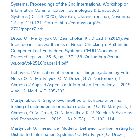
Systems, Proceedings of the 2nd International Workshop on
Information-Communication Technologies & Embedded
Systems (ICTES 2020), Mykolaiv, Ukraine (online), November
12. рp. 110-121. Online: http://ceur-ws.org/Vol-
2762/paper7.pdf
Drozd O., Martynyuk O., Zashcholkin K., Drozd J. (2019). An
Increase in Trustworthiness of Result Checking in Arithmetic
Components of Embedded Systems. CEUR Workshop
Proceedings. vol. 2516, pp. 177-189. Online http://ceur-
ws.org/Vol-2516/paper14.pdf
Behavioral Verification of Internet of Things Systems by Petri
Nets / O. N. Martynyuk, O. V. Drozd, S. A. Nesterenko, T.
Ahmesh // Applied Aspects of Information Technology. – 2019.
– Vol. 2, No 4. – P. 295-303.
Martyniuk O. N. Single-level method of behavioral online
testing of distributed information systems. / O. N. Martyniuk, T.
Ahmesh, O. V. Drozd, O. N. Molotkov, K. V. Smoktii // Systems
and Technologies. – 2019. – № 2 (58). – C. 102–114.
Martynyuk O. Hierachical Model of Behavior On-line Testing for
Distributed Information Systems / O. Martynyuk, O. Drozd,