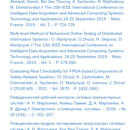
Ahmesh Tamim, Bui Van Thuong, A. Sachenko, H. Mykhailova,
M. Dombrovskyi // The 10th IEEE International Conference on
Intelligent Data Acquisition and Advanced Computing Systems:
Technology and Applications,18-20 September 2019. - Metz,
France, 2019. - Vol. 2. - P. 724-729.
Multi-level Method of Behavioral Online Testing of Distributed
Information Systems / O. Martynyuk, O.Drozd, H. Stepova, D.
Martynyuk // The 10th IEEE International Conference on
Intelligent Data Acquisition and Advanced Computing Systems:
Technology and Applications, 18-20 September 2019. - Metz,
France., 2019. - Vol. 1. - P. 279-284.
Evaluating Real Checkability for FPGA-based Components of
Safety-Related Systems / O. Drozd, K. Zashcholkin, M.
Dobrowolski, A. Sachenko, O. Martynyuk, O. Ivanova, J. Drozd
// CEUR-WS. - 2021. - Vol. 2870. - P. 1832-1842.
Поведенческий рабочий контроль сетевых компьютерных
систем / А. Н. Мартынюк, Ахмеш Тамим, Д. А. Мартынюк, А.
В. Дрозд // Электротехн. и компьютер. системы. – 2018. – №
28 (104). – С. 201–207.
Поведенческая модель тестирования энергозатрат сетевых
систем / А. Н. Мартынюк, Буи Ван Тхионг, Д. А. Мартынюк,