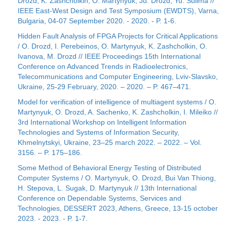
Drozd, K. Zashcholkin, O. Martynyuk, Ju. Drozd, Yu. Sulima //
IEEE East-West Design and Test Symposium (EWDTS), Varna,
Bulgaria, 04-07 September 2020. - 2020. - P. 1-6.
Hidden Fault Analysis of FPGA Projects for Critical Applications
/ O. Drozd, I. Perebeinos, O. Martynyuk, K. Zashcholkin, O.
Ivanova, M. Drozd // IEEE Proceedings 15th International
Conference on Advanced Trends in Radioelectronics,
Telecommunications and Computer Engineering, Lviv-Slavsko,
Ukraine, 25-29 February, 2020. – 2020. – P. 467–471.
Model for verification of intelligence of multiagent systems / O.
Martynyuk, O. Drozd, A. Sachenko, K. Zashcholkin, I. Mileiko //
3rd International Workshop on Intelligent Information
Technologies and Systems of Information Security,
Khmelnytskyi, Ukraine, 23–25 march 2022. – 2022. – Vol.
3156. – P. 175–186.
Some Method of Behavioral Energy Testing of Distributed
Computer Systems / O. Martynyuk, O. Drozd, Bui Van Thiong,
H. Stepova, L. Sugak, D. Martynyuk // 13th International
Conference on Dependable Systems, Services and
Technologies, DESSERT 2023, Athens, Greece, 13-15 october
2023. - 2023. - P. 1-7.