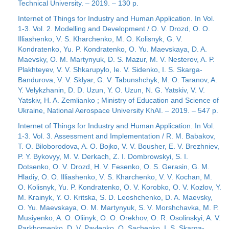
Technical University. – 2019. – 130 p.
Internet of Things for Industry and Human Application. In Vol.
1-3. Vol. 2. Modelling and Development / O. V. Drozd, O. O.
Illiashenko, V. S. Kharchenko, M. O. Kolisnyk, G. V.
Kondratenko, Yu. P. Kondratenko, O. Yu. Maevskaya, D. A.
Maevsky, O. M. Martynyuk, D. S. Mazur, M. V. Nesterov, A. P.
Plakhteyev, V. V. Shkarupylo, Ie. V. Sidenko, I. S. Skarga-
Bandurova, V. V. Sklyar, G. V. Tabunshchyk, M. O. Taranov, A.
Y. Velykzhanin, D. D. Uzun, Y. O. Uzun, N. G. Yatskiv, V. V.
Yatskiv, H. A. Zemlianko ; Ministry of Education and Science of
Ukraine, National Aerospace University KhAI. – 2019. – 547 p.
Internet of Things for Industry and Human Application. In Vol.
1-3. Vol. 3. Assessment and Implementation / R. M. Babakov,
T. O. Biloborodova, A. O. Bojko, V. V. Bousher, E. V. Brezhniev,
P. Y. Bykovyy, M. V. Derkach, Z. I. Dombrowskyi, S. I.
Dotsenko, O. V. Drozd, H. V. Fesenko, O. S. Gerasin, G. M.
Hladiy, O. O. Illiashenko, V. S. Kharchenko, V. V. Kochan, M.
O. Kolisnyk, Yu. P. Kondratenko, O. V. Korobko, O. V. Kozlov, Y.
M. Krainyk, Y. O. Kritska, S. D. Leoshchenko, D. A. Maevsky,
O. Yu. Maevskaya, O. М. Martynyuk, S. V. Morshchavka, M. P.
Musiyenko, A. O. Oliinyk, O. O. Orekhov, O. R. Osolinskyi, A. V.
Parkhomenko, D. V. Pavlenko, O. Sachenko, I. S. Skarga-