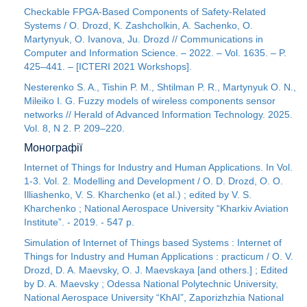
Checkable FPGA-Based Components of Safety-Related
Systems / O. Drozd, K. Zashcholkin, A. Sachenko, O.
Martynyuk, O. Ivanova, Ju. Drozd // Communications in
Computer and Information Science. – 2022. – Vol. 1635. – P.
425–441. – [ICTERI 2021 Workshops].
Nesterenko S. A., Tishin P. M., Shtilman P. R., Martynyuk O. N.,
Mileiko I. G. Fuzzy models of wireless components sensor
networks // Herald of Advanced Information Technology. 2025.
Vol. 8, N 2. Р. 209–220.
Монографії
Internet of Things for Industry and Human Applications. In Vol.
1-3. Vol. 2. Modelling and Development / O. D. Drozd, О. О.
Illiashenko, V. S. Kharchenko (et al.) ; еdited by V. S.
Kharchenko ; National Aerospace University “Kharkiv Aviation
Institute”. - 2019. - 547 p.
Simulation of Internet of Things based Systems : Internet of
Things for Industry and Human Applications : рracticum / O. V.
Drozd, D. A. Maevsky, O. J. Maevskaya [and others.] ; Edited
by D. A. Maevsky ; Odessa National Polytechnic University,
National Aerospace University “KhAI”, Zaporizhzhia National