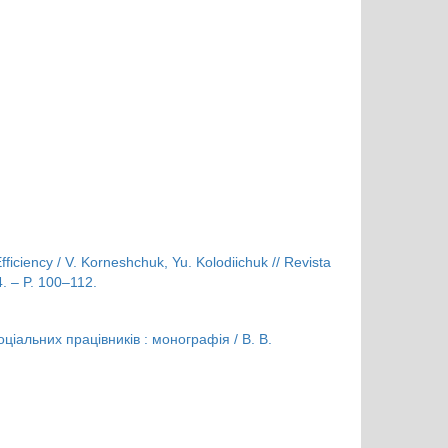
ficiency / V. Korneshchuk, Yu. Kolodiichuk // Revista
. – P. 100–112.
ціальних працівників : монографія / В. В.