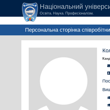
Перейти до основного вмісту
Національний універси
Освіта. Наука. Професіоналізм.
Персональна сторінка співробітн
Ко
Канд
Пос
Вищ