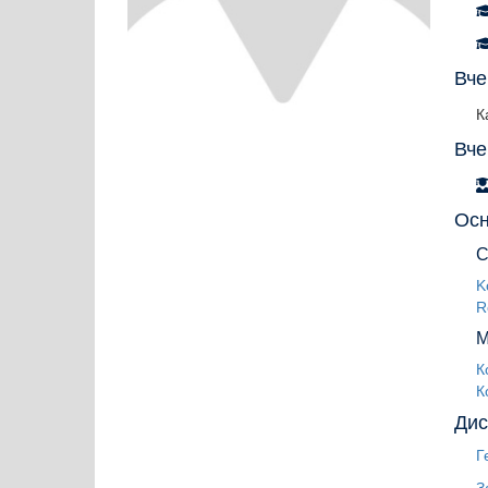
Вче
К
Вче
Осн
С
K
R
М
К
К
Дис
Г