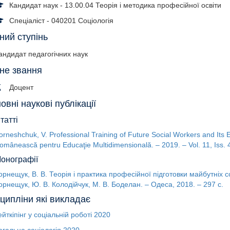
Кандидат наук - 13.00.04 Теорія і методика професійної освіти
Спеціаліст - 040201 Соціологія
ний ступінь
андидат педагогічних наук
не звання
Доцент
овні наукові публікації
татті
orneshchuk, V. Professional Training of Future Social Workers and Its Ef
omânească pentru Educaţie Multidimensională. – 2019. – Vol. 11, Iss. 4
онографії
орнещук, В. В. Теорія і практика професійної підготовки майбутніх со
орнещук, Ю. В. Колодійчук, М. В. Боделан. – Одеса, 2018. – 297 с.
ципліни які викладає
ейткіпінг у соціальній роботі
2020