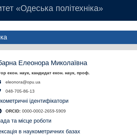
тет «Одеська політехніка»
ика
барна Елеонора Миколаївна
ор екон. наук, кандидат екон. наук, проф.
eleonora@opu.ua
048-705-86-13
кометричні ідентифікатори
ORCID:
0000-0002-2659-5909
ада та місце роботи
ексація в наукометричних базах