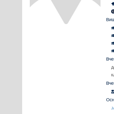
Вищ
Вче
Д
К
Вче
Осн
J