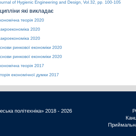
ournal of Hygienic Engineering and Design, Vol.32, pp. 100-105
ципліни які викладає
кономічна теорія
2020
акроекономіка
2020
акроекономіка
2020
снови ринкової економіки
2020
снови ринкової економіки
2020
кономічна теорія
2017
сторія економічної думки
2017
ська політехніка» 2018 - 2026
Р
Канц
Приймальна 