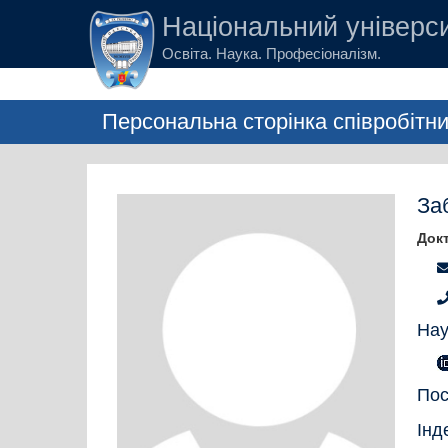
Перейти до основного вмісту
Національний універси
Освіта. Наука. Професіоналізм.
Персональна сторінка співробітн
За
Докт
Нау
Пос
Інд