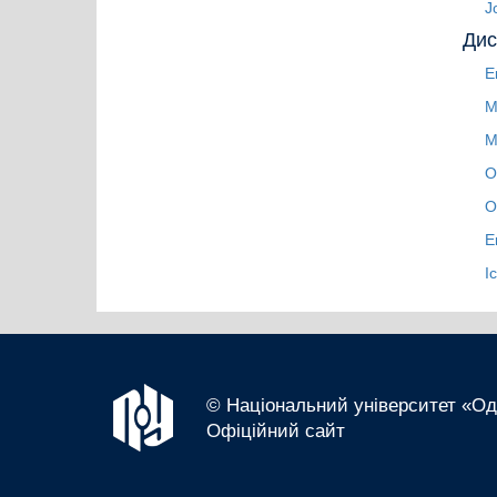
J
Дис
Е
М
М
О
О
Е
І
© Національний університет «Оде
Офіційний сайт