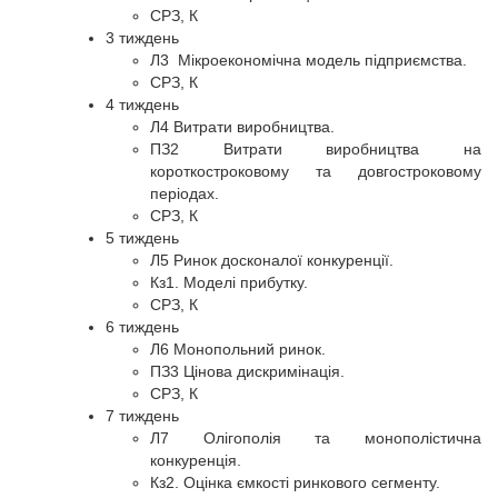
СРЗ, К
3 тиждень
Л3 Мікроекономічна модель підприємства.
СРЗ, К
4 тиждень
Л4 Витрати виробництва.
ПЗ2 Витрати виробництва на
короткостроковому та довгостроковому
періодах.
СРЗ, К
5 тиждень
Л5 Ринок досконалої конкуренції.
Кз1. Моделі прибутку.
СРЗ, К
6 тиждень
Л6 Монопольний ринок.
ПЗ3 Цінова дискримінація.
СРЗ, К
7 тиждень
Л7 Олігополія та монополістична
конкуренція.
Кз2. Оцінка ємкості ринкового сегменту.