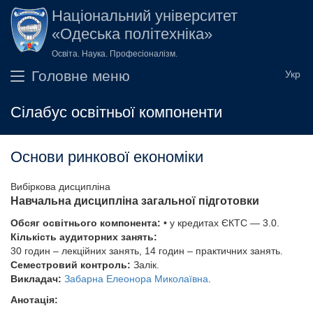
Перейти до основного вмісту
Національний університет
«Одеська політехніка»
Освіта. Наука. Професіоналізм.
Головне меню
Сілабус освітньої компоненти
Основи ринкової економіки
Вибіркова дисципліна
Навчальна дисципліна загальної підготовки
Обсяг освітнього компонента:
• у кредитах ЄКТС — 3.0.
Кількість аудиторних занять:
30 годин – лекційних занять, 14 годин – практичних занять.
Семестровий контроль:
Залік.
Викладач:
Забарна Елеонора Миколаївна
.
Анотація: