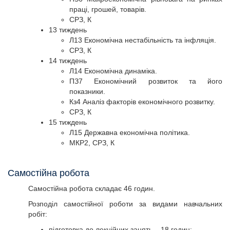
праці, грошей, товарів.
СРЗ, К
13 тиждень
Л13 Економічна нестабільність та інфляція.
СРЗ, К
14 тиждень
Л14 Економічна динаміка.
ПЗ7 Економічний розвиток та його
показники.
Кз4 Аналіз факторів економічного розвитку.
СРЗ, К
15 тиждень
Л15 Державна економічна політика.
МКР2, СРЗ, К
Самостійна робота
Самостійна робота складає 46 годин.
Розподіл самостійної роботи за видами навчальних
робіт:
підготовка до лекційних занять – 18 годин;