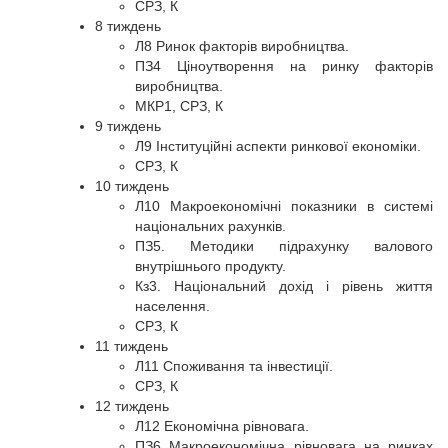
СРЗ, К
8 тиждень
Л8 Ринок факторів виробництва.
ПЗ4 Ціноутворення на ринку факторів
виробництва.
МКР1, СРЗ, К
9 тиждень
Л9 Інституційні аспекти ринкової економіки.
СРЗ, К
10 тиждень
Л10 Макроекономічні показники в системі
національних рахунків.
ПЗ5. Методики підрахунку валового
внутрішнього продукту.
Кз3. Національний дохід і рівень життя
населення.
СРЗ, К
11 тиждень
Л11 Споживання та інвестиції.
СРЗ, К
12 тиждень
Л12 Економічна рівновага.
ПЗ6 Макроекономічна рівновага на ринках