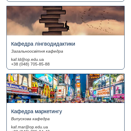
Кафедра лінгводидактики
Загальноосвітня кафедра
kaf.ld@op.edu.ua
+38 (048) 705-85-88
Кафедра маркетингу
Випускова кафедра
kaf.mar@op.edu.ua