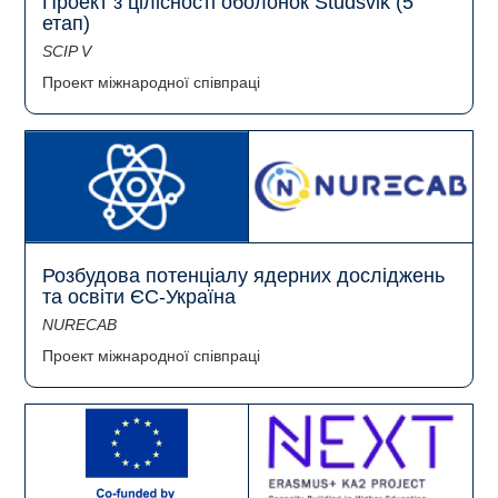
Проект з цілісності оболонок Studsvik (5
етап)
SCIP V
Проект міжнародної співпраці
Розбудова потенціалу ядерних досліджень
та освіти ЄС-Україна
NURECAB
Проект міжнародної співпраці