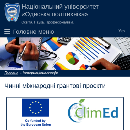
Перейти до основного вмісту
Національний університет
«Одеська політехніка»
Освіта. Наука. Професіоналізм.
Головне меню
Головна
»
Інтернаціоналізація
Ви є тут
Чинні міжнародні грантові проєкти