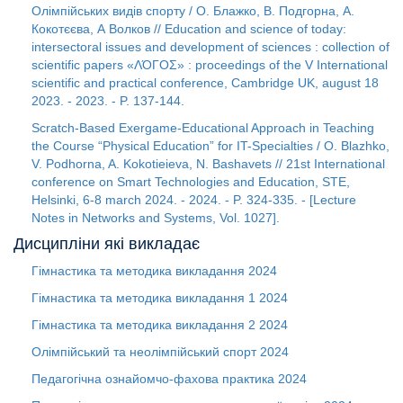
Oлімпійських видів спорту / О. Блажко, В. Подгорна, А.
Кокотєєва, А Волков // Education and science of today:
intersectoral issues and development of sciences : collection of
scientific papers «ΛΌГOΣ» : proceedings of the V International
scientific and practical conference, Cambridge UK, august 18
2023. - 2023. - P. 137-144.
Scratch-Based Exergame-Educational Approach in Teaching
the Course “Physical Education” for IT-Specialties / O. Blazhko,
V. Podhorna, A. Kokotieieva, N. Bashavets // 21st International
conference on Smart Technologies and Education, STE,
Helsinki, 6-8 march 2024. - 2024. - P. 324-335. - [Lecture
Notes in Networks and Systems, Vol. 1027].
Дисципліни які викладає
Гімнастика та методика викладання
2024
Гімнастика та методика викладання 1
2024
Гімнастика та методика викладання 2
2024
Олімпійський та неолімпійський спорт
2024
Педагогічна ознайомчо-фахова практика
2024