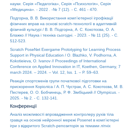
науки. Серія «Педагогіка», Серія «Психологія», Серія
«Медицина». - 2022 . -№ 7 (12). - С. 461 - 470.
Подгорна, В. В. Використання комп’ютерної ігрофікації
фізичних вправ на основі scratch-технології в адаптивній
фізичній культурі / В. В. Подгорна, А. С. Кокотєєва, О. А.
Блажко // Наука і техніка сьогодні. - 2023. - № 11 (25). - С.
512-523.
Scratch PoseNet Exergame Prototyping for Learning Process
Support in Physical Education / O. Blazhko, V. Podhorna, A.
Kokotieieva, O. Ivanov // Proceedings of International
Conference on Applied Innovation in IT, Koethen, Germany, 7
march 2024. – 2024. – Vol. 12, Iss. 1. – P. 59–63.
Реакція спортсменів групи початкової підготовки на
прискорення Коріоліса / А. П. Чустрак, А. С. Кокотєєва, М. В.
Пестерев, О. О. Бобчинець, Р. Ф. Зімбіцький // Olympicus. -
2025. - № 2. - С. 132-141.
Конференції
Аналіз можливості впровадження контролеру рухів тіла
гравця на основі нейронної мережі Posenet в комп’ютерні
ігри з відкритого Scratch-репозиторія за темами літніх