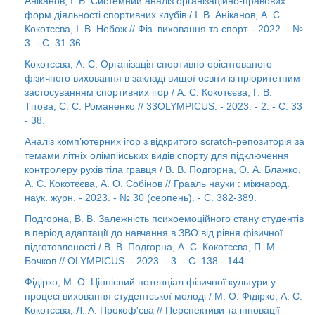
Аніканов, І. В. Системний аналіз організаційно-правових
форм діяльності спортивних клубів / І. В. Аніканов, А. С.
Кокотєєва, І. В. Небож // Фіз. виховання та спорт. - 2022. - №
3. - С. 31-36.
Кокотєєва, А. С. Організація спортивно орієнтованого
фізичного виховання в закладі вищої освіти із пріоритетним
застосуванням спортивних ігор / А. С. Кокотєєва, Г. В.
Тітова, С. С. Романенко // 33OLYMPICUS. - 2023. - 2. - С. 33
- 38.
Аналіз комп’ютерних ігор з відкритого scratch-репозиторія за
темами літніх олімпійських видів спорту для підключення
контролеру рухів тіла гравця / В. В. Подгорна, О. А. Блажко,
А. С. Кокотєєва, А. О. Собінов // Грааль науки : міжнарод.
наук. журн. - 2023. - № 30 (серпень). - С. 382-389.
Подгорна, В. В. Залежність психоемоційного стану студентів
в період адаптації до навчання в ЗВО від рівня фізичної
підготовленості / В. В. Подгорна, А. С. Кокотєєва, П. М.
Бочков // OLYMPICUS. - 2023. - 3. - С. 138 - 144.
Фідірко, М. О. Ціннісний потенціал фізичної культури у
процесі виховання студентської молоді / М. О. Фідірко, А. С.
Кокотєєва, Л. А. Прокоф'єва // Перспективи та інновації