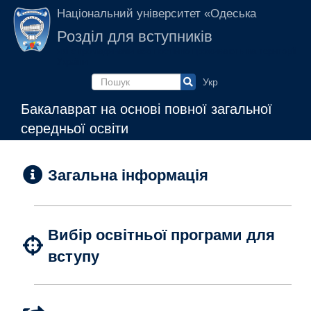
Перейти до основного вмісту
Національний університет «Одеська
політехніка»
Розділ для вступників
які є громадянами або постійно проживають на території
України
Пошукова форма
Бакалаврат на основі повної загальної
середньої освіти
Загальна інформація
Вибір освітньої програми для
вступу