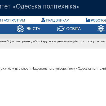
тет «Одеська політехніка»
 І АСПІРАНТАМ
ПРАЦІВНИКАМ
РОБОТО
А
ЯКІСТЬ
ОСВІТА
аказ "Про створення робочої групи з оцінки корупційних ризиків у діял
 ризиків у діяльності Національного університету «Одеська політехн