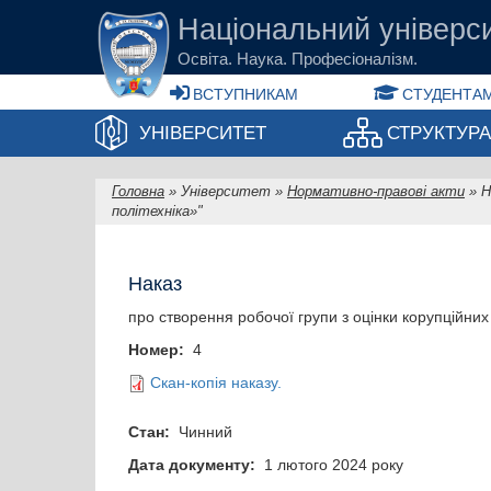
Перейти до основного вмісту
Національний універси
Освіта. Наука. Професіоналізм.
ВСТУПНИКАМ
СТУДЕНТАМ
УНІВЕРСИТЕТ
СТРУКТУР
Головна
»
Університет
»
Нормативно-правові акти
»
Н
Ви є тут
політехніка»"
Наказ
про створення робочої групи з оцінки корупційних
Номер:
4
Скан-копія наказу.
Стан:
Чинний
Дата документу:
1 лютого 2024 року