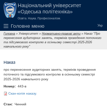
Перейти до основного вмісту
Національний університет
«Одеська політехніка»
Освіта. Наука. Професіоналізм.
Головне меню
Головна
»
Університет
»
Нормативно-правові акти
»
Наказ "Про
Ви є тут
перенесення аудиторних занять, термінів проведення поточного
та підсумкового контролю в осінньому семестрі 2025-2026
навчального року"
Наказ
про перенесення аудиторних занять, термінів проведення
поточного та підсумкового контролю в осінньому семестрі
2025-2026 навчального року
Номер:
443-в
Скан-копія наказу.
Стан:
Чинний