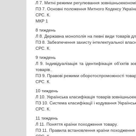
Л 7. Митні режими регулювання зовнішньоекономіч
ПЗ 7. Основні положення Митного Кодексу Україн
СРС. К.
МКР 1
8 тиждень
Л 8. Державна монополія на певні види товарів д
ПЗ 8. Забезпечення захисту інтелектуальної власн
СРС. К.
9 тиждень
Л 9. Індивідуалізація та ідентифікація об’єктів 
товарів..
ПЗ 9. Правові режими оборотоспроможності товар
СРС. К.
10 тиждень
Л 10. Українська класифікація товарів зовнішньое
ПЗ 10. Система класифікації і кодування Українськ
СРС. К.
11 тиждень
Л 11. Поняття країни походження товару.
ПЗ 11. Правила встановлення країни походження 