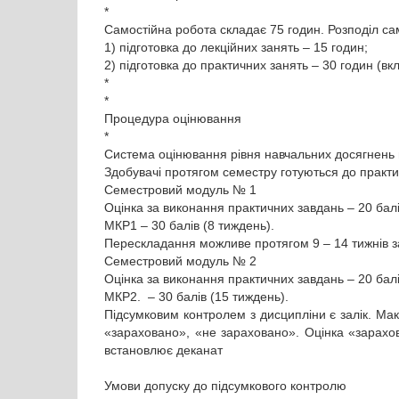
*
Самостійна робота складає 75 годин. Розподіл са
1) підготовка до лекційних занять – 15 годин;
2) підготовка до практичних занять – 30 годин (в
*
*
Процедура оцінювання
*
Система оцінювання рівня навчальних досягнень
Здобувачі протягом семестру готуються до практи
Семестровий модуль № 1
Оцінка за виконання практичних завдань – 20 балі
МКР1 – 30 балів (8 тиждень).
Перескладання можливе протягом 9 – 14 тижнів з
Семестровий модуль № 2
Оцінка за виконання практичних завдань – 20 балі
МКР2. – 30 балів (15 тиждень).
Підсумковим контролем з дисципліни є залік. Мак
«зараховано», «не зараховано». Оцінка «зарахов
встановлює деканат
Умови допуску до підсумкового контролю