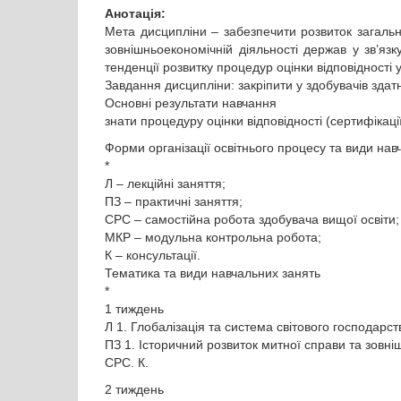
Анотація:
Мета дисципліни – забезпечити розвиток загальн
зовнішньоекономічній діяльності держав у зв’яз
тенденції розвитку процедур оцінки відповідності у
Завдання дисципліни: закріпити у здобувачів здатн
Основні результати навчання
знати процедуру оцінки відповідності (сертифікац
Форми організації освітнього процесу та види нав
*
Л – лекційні заняття;
ПЗ – практичні заняття;
СРС – самостійна робота здобувача вищої освіти
МКР – модульна контрольна робота;
К – консультації.
Тематика та види навчальних занять
*
1 тиждень
Л 1. Глобалізація та система світового господарст
ПЗ 1. Історичний розвиток митної справи та зовні
СРС. К.
2 тиждень