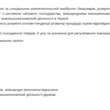
их та спеціальних компетентностей майбутніх бакалаврів, розкрити
ку з системою світового господарства, міжнародними економічним
 зовнішньоекономічній діяльності в Україні.
ість розуміти основні тенденції розвитку процедур оцінки відповіднос
ії) походження товарів, її ціль та значення для регулювання зовніш
чальних занять
;
ва, міжнародні економічні відносини.
шньоекономічній діяльності держав.