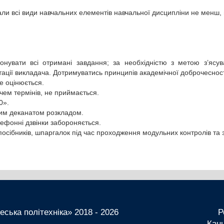
нали всі види навчальних елементів навчальної дисципліни не менш, 
онувати всі отримані завдання; за необхідністю з метою з’ясув
ьтації викладача. Дотримуватись принципів академічної доброчеснос
е оцінюється.
чем термінів, не приймається.
0».
ним деканатом розкладом.
лефонні дзвінки забороняється.
осібників, шпаргалок під час проходження модульних контролів та з
ська політехніка» 2018 - 2026
Р
Канц