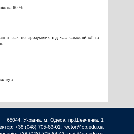
ніж на 60 %.
ання всіх не зрозумілих під час самостійної та
ті.
аліку з
65044, Україна, м. Одеса, пр.Шевченка, 1
ектор: +38 (048) 705-83-01, rector@op.edu.ua
елярія: +38 (048) 705-84-42, mail@op.edu.ua