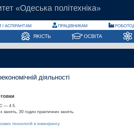
тет «Одеська політехніка»
 І АСПІРАНТАМ
ПРАЦІВНИКАМ
РОБОТО
А
ЯКІСТЬ
ОСВІТА
оекономічній діяльності
отовки
С — 4.5.
х занять, 30 годин практичних занять.
вих технологій в інжинірингу
.