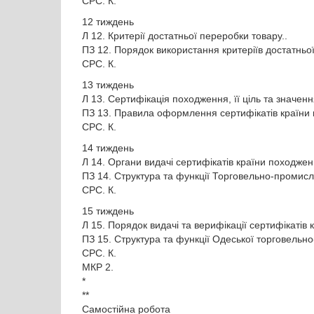
СРС. К.
12 тиждень
Л 12. Критерії достатньої переробки товару..
ПЗ 12. Порядок використання критеріїв достатнь
СРС. К.
13 тиждень
Л 13. Сертифікація походження, її ціль та значен
ПЗ 13. Правила оформлення сертифікатів країни 
СРС. К.
14 тиждень
Л 14. Органи видачі сертифікатів країни походжен
ПЗ 14. Структура та функції Торговельно-промисл
СРС. К.
15 тиждень
Л 15. Порядок видачі та верифікації сертифікатів
ПЗ 15. Структура та функції Одеської торговельн
СРС. К.
МКР 2.
*
**
Самостійна робота