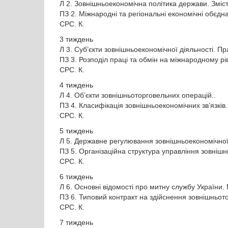
Л 2. Зовнішньоекономічна політика держави. Зміст
ПЗ 2. Міжнародні та регіональні економічні обєдн
СРС. К.
3 тиждень
Л 3. Суб’єкти зовнішньоекономічної діяльності. П
ПЗ 3. Розподіл праці та обмін на міжнародному рів
СРС. К.
4 тиждень
Л 4. Об’єкти зовнішньоторговельних операцій..
ПЗ 4. Класифікація зовнішньоекономічних зв’язків
СРС. К.
5 тиждень
Л 5. Державне регулювання зовнішньоекономічної 
ПЗ 5. Організаційна структура управління зовніш
СРС. К.
6 тиждень
Л 6. Основні відомості про митну службу України.
ПЗ 6. Типовий контракт на здійснення зовнішньот
СРС. К.
7 тиждень