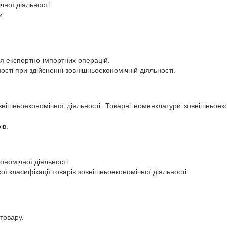
ної діяльності
и.
ля експортно-імпортних операцій.
ості при здійсненні зовнішньоекономічній діяльності.
зовнішньоекономічної діяльності. Товарні номенклатури зовнішньоеко
ів.
кономічної діяльності
ої класифікації товарів зовнішньоекономічної діяльності.
товару.