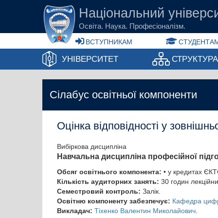
Перейти до основного вмісту
Національний універси
Освіта. Наука. Професіоналізм.
ВСТУПНИКАМ
СТУДЕНТАМ
УНІВЕРСИТЕТ
СТРУКТУР
Сілабус освітньої компоненти
Оцінка відповідності у зовнішнь
Вибіркова дисципліна
Навчальна дисципліна професійної підг
Обсяг освітнього компонента:
• у кредитах ЄКТ
Кількість аудиторних занять:
30 годин лекційни
Семестровий контроль:
Залік.
Освітню компоненту забезпечує:
Кафедра цифро
Викладач:
Тіхенко Валентин Миколайович
.