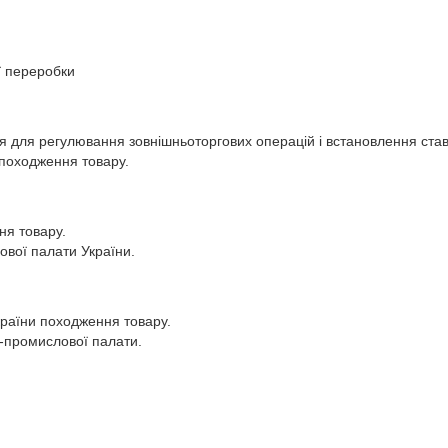
ої переробки
ня для регулювання зовнішньоторгових операцій і встановлення став
походження товару.
ня товару.
ової палати України.
 країни походження товару.
о-промислової палати.