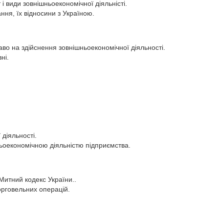
 і види зовнішньоекономічної діяльністі.
ання, їх відносини з Україною.
раво на здійснення зовнішньоекономічної діяльності.
ні.
.
діяльності.
ньоекономічною діяльністю підприємства.
 Митний кодекс України..
орговельних операцій.