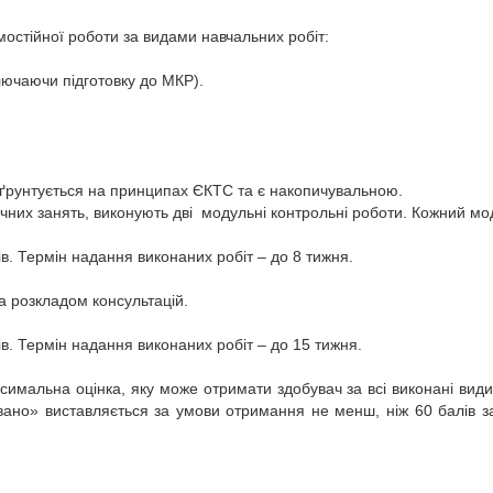
мостійної роботи за видами навчальних робіт:
ключаючи підготовку до МКР).
 ґрунтується на принципах ЄКТС та є накопичувальною.
чних занять, виконують дві модульні контрольні роботи. Кожний мод
в. Термін надання виконаних робіт – до 8 тижня.
а розкладом консультацій.
в. Термін надання виконаних робіт – до 15 тижня.
симальна оцінка, яку може отримати здобувач за всі виконані види 
ано» виставляється за умови отримання не менш, ніж 60 балів за в