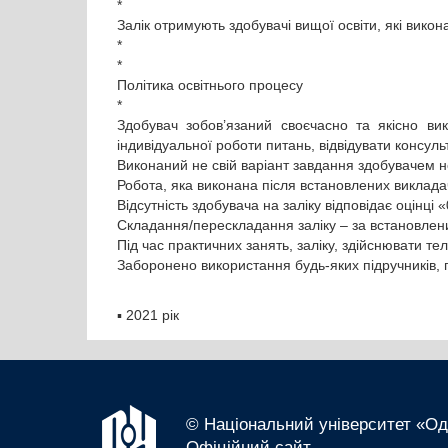
*
Залік отримують здобувачі вищої освіти, які вико
*
*
Політика освітнього процесу
*
Здобувач зобов’язаний своєчасно та якісно вик
індивідуальної роботи питань, відвідувати консул
Виконаний не свій варіант завдання здобувачем н
Робота, яка виконана після встановлених виклада
Відсутність здобувача на заліку відповідає оцінці «
Складання/перескладання заліку – за встановле
Під час практичних занять, заліку, здійснювати те
Заборонено використання будь-яких підручників, п
▪
2021 рік
© Національний університет «Оде
Офіційний сайт