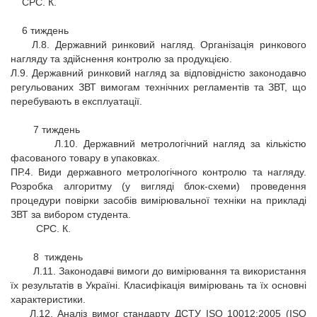
СРС. К.
6 тиждень
Л.8. Державний ринковий нагляд. Організація ринкового
нагляду та здійснення контролю за продукцією.
Л.9. Державний ринковий нагляд за відповідністю законодавчо
регульованих ЗВТ вимогам технічних регламентів та ЗВТ, що
перебувають в експлуатації.
7 тиждень
Л.10. Державний метрологічний нагляд за кількістю
фасованого товару в упаковках.
ПР.4. Види державного метрологічного контролю та нагляду.
Розробка алгоритму (у вигляді блок-схеми) проведення
процедури повірки засобів вимірювальної техніки на прикладі
ЗВТ за вибором студента.
СРС. К.
8 тиждень
Л.11. Законодавчі вимоги до вимірювання та використання
їх результатів в Україні. Класифікація вимірювань та їх основні
характеристики.
Л.12. Аналіз вимог стандарту ДСТУ ISO 10012:2005 (ISO