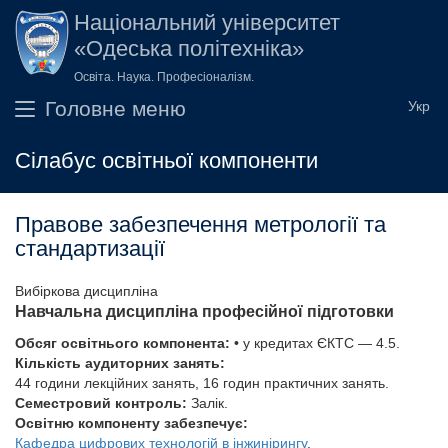
Перейти до основного вмісту
Національний університет
«Одеська політехніка»
Освіта. Наука. Професіоналізм.
Головне меню
Сілабус освітньої компоненти
Правове забезпечення метрології та
стандартизації
Вибіркова дисципліна
Навчальна дисципліна професійної підготовки
Обсяг освітнього компонента:
• у кредитах ЄКТС — 4.5.
Кількість аудиторних занять:
44 години лекційних занять, 16 годин практичних занять.
Семестровий контроль:
Залік.
Освітню компоненту забезпечує:
Кафедра цифрових технологій в інжинірингу
.