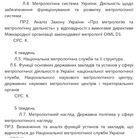
Л.4. Метрологічна система України. Діяльність щодо
забезпечення функціонування та розвитку метрологічної
системи.
ПР.2. Аналіз Закону України «Про метрологію та
метрологічну діяльність» у відповідності з вимогами директиви
Міжнародної організації законодавчої метрології OIML D1.
СРС. К.
4 тиждень
Л.5. Національна метрологічна служба та її структура.
Л.6. Функції основних державних закладів та установ у сфері
метрологічної діяльності в Україні: національної метрологічної
служби, Національного наукового метрологічного центру,
державних наукових метрологічних центрів і територіальних
органів
СРС. К.
5 тиждень
Л.7. Метрологічний нагляд. Державна політика у сфері
метрологічного нагляду.
ПР.3. Визначення та аналіз функцій установ та закладів, що
відносяться до Національної метрологічної служби України