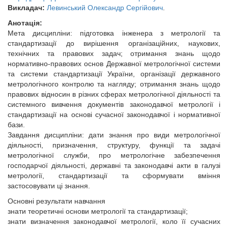
Викладач:
Левинський Олександр Сергійович
.
Анотація:
Мета дисципліни: підготовка інженера з метрології та
стандартизації до вирішення організаційних, наукових,
технічних та правових задач; отримання знань щодо
нормативно-правових основ Державної метрологічної системи
та системи стандартизації України, організації державного
метрологічного контролю та нагляду; отримання знань щодо
правових відносин в різних сферах метрологічної діяльності та
системного вивчення документів законодавчої метрології і
стандартизації на основі сучасної законодавчої і нормативної
бази.
Завдання дисципліни: дати знання про види метрологічної
діяльності, призначення, структуру, функції та задачі
метрологічної служби, про метрологічне забезпечення
господарчої діяльності, державні та законодавчі акти в галузі
метрології, стандартизації та сформувати вміння
застосовувати ці знання.
Основні результати навчання
знати теоретичні основи метрології та стандартизації;
знати визначення законодавчої метрології, коло її сучасних