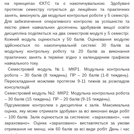
на принципах ЄКТС та є накопичувальною. Здобувачі
протягом семестру готуються до лекційних та практичних
занять, виконують дві модульні контрольні роботи у 5 семестрі.
Для забезпечення оперативного контролю за успішністю та
якістю рівня навчальних досягнень здобувачів вищої освіти
дисципліна поділяється на два семестрові модулі у 5 семестрі.
Кожний модуль оцінюється у 50 балів. Оцінювання модулю
здійснюється по накопичувальній системі: 30 балів за
модульну контрольну роботу та 20 балів за виконання
практичних занять в терміни згідно з календарним графіком
навчального току.
Семестровий модуль №1. МКР1. Модульна контрольна
робота – 30 балів (8 тиждень). ПР – 20 балів (1-8 тиждень).
Перескладання можливе протягом 9-11 тижнів за розкладом
консультацій.
Семестровий модуль №2. МКР2. Модульна контрольна робота
– 30 балів (15 тиждень). ПР – 20 балів (9-15 тиждень).
Підсумковим контролем з дисципліни є залік. Максимальна
оцінка, яку може отримати здобувач за всі виконані види робіт
– 100 балів. Залік оцінюється за системою: «зараховано», «не
зараховано». Оцінка «зараховано» виставляється за умови
отримання не менш, ніж 60 балів за всі види робіт. День і час