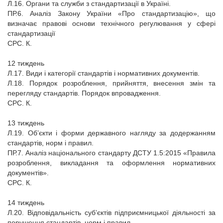
Л.16. Органи та служби з стандартизації в Україні.
ПР.6. Аналіз Закону України «Про стандартизацію», що
визначає правові основи технічного регулювання у сфері
стандартизації
СРС. К.
12 тиждень
Л.17. Види і категорії стандартів і нормативних документів.
Л.18. Порядок розроблення, прийняття, внесення змін та
перегляду стандартів. Порядок впровадження.
СРС. К.
13 тиждень
Л.19. Об’єкти і форми державного нагляду за додержанням
стандартів, норм і правил.
ПР.7. Аналіз національного стандарту ДСТУ 1.5:2015 «Правила
розроблення, викладання та оформлення нормативних
документів».
СРС. К.
14 тиждень
Л.20. Відповідальність суб’єктів підприємницької діяльності за
порушення стандартів, норм і правил.