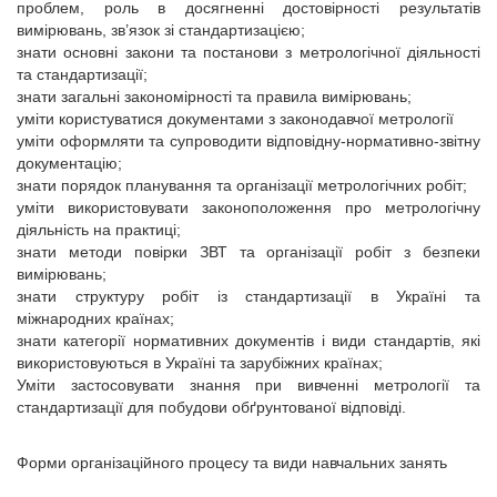
проблем, роль в досягненні достовірності результатів
вимірювань, зв’язок зі стандартизацією;
знати основні закони та постанови з метрологічної діяльності
та стандартизації;
знати загальні закономірності та правила вимірювань;
уміти користуватися документами з законодавчої метрології
уміти оформляти та супроводити відповідну-нормативно-звітну
документацію;
знати порядок планування та організації метрологічних робіт;
уміти використовувати законоположення про метрологічну
діяльність на практиці;
знати методи повірки ЗВТ та організації робіт з безпеки
вимірювань;
знати структуру робіт із стандартизації в Україні та
міжнародних країнах;
знати категорії нормативних документів і види стандартів, які
використовуються в Україні та зарубіжних країнах;
Уміти застосовувати знання при вивченні метрології та
стандартизації для побудови обґрунтованої відповіді.
Форми організаційного процесу та види навчальних занять