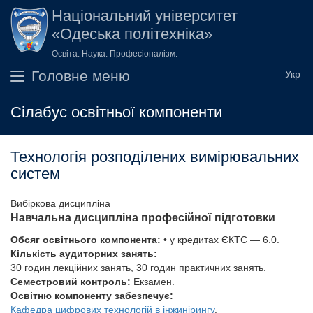
Перейти до основного вмісту
Національний університет
«Одеська політехніка»
Освіта. Наука. Професіоналізм.
Головне меню
Сілабус освітньої компоненти
Технологія розподілених вимірювальних
систем
Вибіркова дисципліна
Навчальна дисципліна професійної підготовки
Обсяг освітнього компонента:
• у кредитах ЄКТС — 6.0.
Кількість аудиторних занять:
30 годин лекційних занять, 30 годин практичних занять.
Семестровий контроль:
Екзамен.
Освітню компоненту забезпечує:
Кафедра цифрових технологій в інжинірингу
.