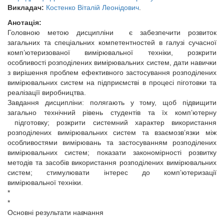
Викладач:
Костенко Віталій Леонідович
.
Анотація:
Головною метою дисципліни є забезпечити розвиток
загальних та спеціальних компетентностей в галузі сучасної
комп’ютеризованої вимірювальної техніки, розкрити
особливості розподілених вимірювальних систем, дати навички
з вирішення проблем ефективного застосування розподілених
вимірювальних систем на підприємстві в процесі піготовки та
реалізацїї виробництва.
Завдання дисципліни: полягають у тому, щоб підвищити
загально технічний рівень студентів та їх комп’ютерну
підготовку; розкрити системний характер використання
розподілених вимірювальних систем та взаємозв’язки між
особливостями вимірювань та застосуванням розподілених
вимірювальних систем; показати закономірності розвитку
методів та засобів використання розподілених вимірювальних
систем; стимулювати інтерес до комп’ютеризації
вимірювальної техніки.
*
*
Основні результати навчання