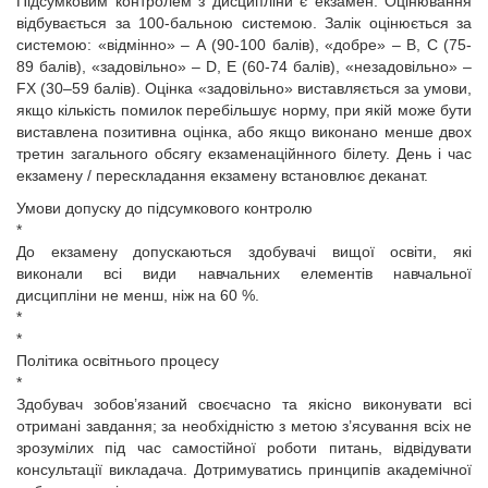
Підсумковим контролем з дисципліни є екзамен. Оцінювання
відбувається за 100-бальною системою. Залік оцінюється за
системою: «відмінно» – А (90-100 балів), «добре» – В, С (75-
89 балів), «задовільно» – D, Е (60-74 балів), «незадовільно» –
FX (30–59 балів). Оцінка «задовільно» виставляється за умови,
якщо кількість помилок перебільшує норму, при якій може бути
виставлена позитивна оцінка, або якщо виконано менше двох
третин загального обсягу екзаменаційнного білету. День і час
екзамену / перескладання екзамену встановлює деканат.
Умови допуску до підсумкового контролю
*
До екзамену допускаються здобувачі вищої освіти, які
виконали всі види навчальних елементів навчальної
дисципліни не менш, ніж на 60 %.
*
*
Політика освітнього процесу
*
Здобувач зобов’язаний своєчасно та якісно виконувати всі
отримані завдання; за необхідністю з метою з’ясування всіх не
зрозумілих під час самостійної роботи питань, відвідувати
консультації викладача. Дотримуватись принципів академічної