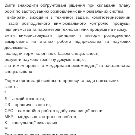
Вміти знаходити обґрунтовані рішення при складанні плану
робіт по застосуванню розподілених вимірювальних систем,
вибирати, виходячи з технічної задачі, комп’ютеризований
засіб розподіленого вимірювального контролю продукції
підприємства та параметрів технологічних процесів на ньому,
вміти використовувати принципи і методи розподілених
вимірювань на етапах роботи підприємства та наукових
досліджень,
володіти термінологічною базою спеціальності,
розуміти науково-технічну документацію,
знати міжнародні та міждержавні рекомендації та настанови за
спеціальністю.
Форми організації освітнього процесу та види навчальних
занять
*
Л – лекційні заняття;
ПЗ – практичні заняття;
СРС – самостійна робота здобувача вищої освіти;
МКР – модульна контрольна робота;
К – консультації викладача.
**
Тематика та види навчальних занять