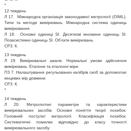
*
12 тиждень
Л 17. Міжнародна організація законодавчої метрології (OIML).
Типи та методи вимірювань. Міжнародна система одиниць
вимірювання.
Л 18. Основні одиниці SI. Десяткові множини одиниць SI.
Позасистемні одиниць SI. Об’єкти вимірювань.
СРЗ. К.
13 тиждень
Л 19. Вимірювальні шкали. Нормальні умови здійснення
вимірювань. Еталони та еталонні міри.
ПЗ 7. Налаштування регульованих калібрів скоб за допомогою
кінцевих мір довжини.
СРЗ. К.
*
14 тиждень
Л 20. Метрологічні параметри та характеристики
вимірювальних засобів. Основні поняття теорії похибок.
Головний постулат метрології. Класифікація похибок.
Систематичні помилки відповідно до класу точності
вимірювального засобу.