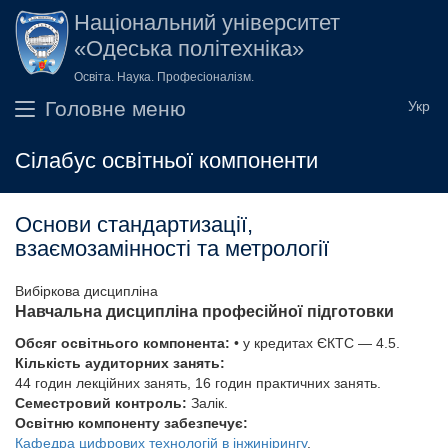
Перейти до основного вмісту
Національний університет
«Одеська політехніка»
Освіта. Наука. Професіоналізм.
Головне меню
Сілабус освітньої компоненти
Основи стандартизації,
взаємозамінності та метрології
Вибіркова дисципліна
Навчальна дисципліна професійної підготовки
Обсяг освітнього компонента:
• у кредитах ЄКТС — 4.5.
Кількість аудиторних занять:
44 годин лекційних занять, 16 годин практичних занять.
Семестровий контроль:
Залік.
Освітню компоненту забезпечує:
Кафедра цифрових технологій в інжинірингу
.