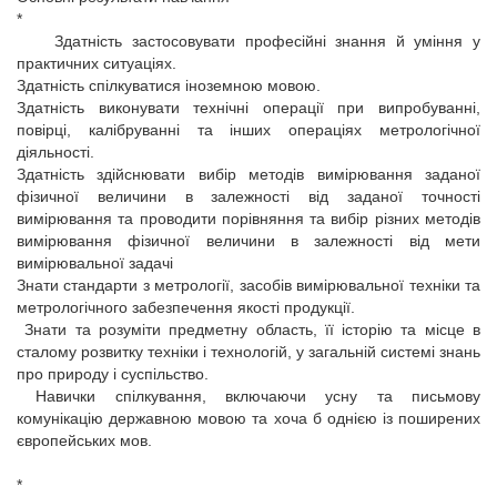
*
Здатність застосовувати професійні знання й уміння у
практичних ситуаціях.
Здатність спілкуватися іноземною мовою.
Здатність виконувати технічні операції при випробуванні,
повірці, калібруванні та інших операціях метрологічної
діяльності.
Здатність здійснювати вибір методів вимірювання заданої
фізичної величини в залежності від заданої точності
вимірювання та проводити порівняння та вибір різних методів
вимірювання фізичної величини в залежності від мети
вимірювальної задачі
Знати стандарти з метрології, засобів вимірювальної техніки та
метрологічного забезпечення якості продукції.
Знати та розуміти предметну область, її історію та місце в
сталому розвитку техніки і технологій, у загальній системі знань
про природу і суспільство.
Навички спілкування, включаючи усну та письмову
комунікацію державною мовою та хоча б однією із поширених
європейських мов.
*