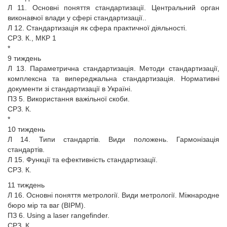
Л 11. Основні поняття стандартизації. Центральний орган
виконавчої влади у сфері стандартизації..
Л 12. Стандартизація як сфера практичної діяльності.
СРЗ. К., МКР 1
*
9 тиждень
Л 13. Параметрична стандартизація. Методи стандартизації,
комплексна та випереджальна стандартизація. Нормативні
документи зі стандартизації в Україні.
ПЗ 5. Використання важільної скоби.
СРЗ. К.
*
10 тиждень
Л 14. Типи стандартів. Види положень. Гармонізація
стандартів.
Л 15. Функції та ефективність стандартизації.
СРЗ. К.
11 тиждень
Л 16. Основні поняття метрології. Види метрології. Міжнародне
бюро мір та ваг (BIPM).
ПЗ 6. Using a laser rangefinder.
СРЗ. К.