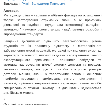
Викладач:
Гугнін Володимир Павлович
.
Анотація:
Мета дисципліни – націлити майбутніх фахівців на осмислене і
творче застосування отриманих знань в їх практичній
діяльності та надбання студентами компетенції володіння
методології наукових основ стандартизації, методів розробки і
впровадження стандартів.
Завдання дисципліни: підвищити загальноосвітній рівень
студентів та їх практичну підготовку з метрологічного
забезпечення якості продукції, методиці призначення вимог до
характеру та точності типових з’єднань з врахуванням їхнього
експлуатаційного призначення, принципів побудови та
методиці застосування діючої системи допусків та посадок,
технічних вимірів, методів і способів контролю розмірів
деталей машин, знань з теоретичних основ і основних
прийомів проведення вимірювань різного призначення і
точності, з різними метрологічними характеристиками засобів
вимірювальної техніки. Викладання дисципліни здійснюється
англійською мовою.
*
Основні результати навчання