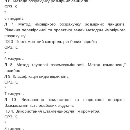
Л 6. Методи розрахунку розмірних ланцюгів.
СРЗ. К.
*
5 тиждень
Л 7. Метод ймовірного розрахунку розмірних ланцюгів.
Рішення перевірочної та проектної задач методом ймовірного
розрахунку.
ПЗ 3. Поелементний контроль різьбових виробів
СРЗ. К.
*
6 тиждень
Л 8. Метод групової взаємозамінності. Метод компенсації
похибок.
Л 9. Класифікація видів відхилень.
СРЗ. К.
*
7 тиждень
Л 10. Визначення хвилястості та шорсткості поверхні.
Взаємозамінність різьбових з’єднань
ПЗ 4. Використання штангенциркуля і мікрометра.
СРЗ. К.
*
8 тиждень