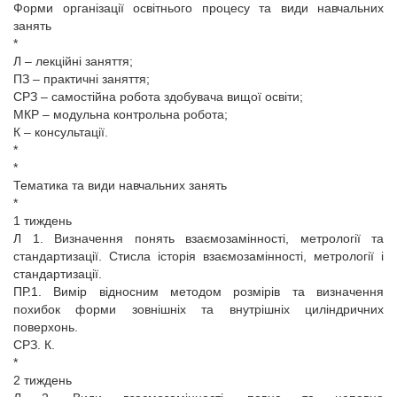
Форми організації освітнього процесу та види навчальних
занять
*
Л – лекційні заняття;
ПЗ – практичні заняття;
СРЗ – самостійна робота здобувача вищої освіти;
МКР – модульна контрольна робота;
К – консультації.
*
*
Тематика та види навчальних занять
*
1 тиждень
Л 1. Визначення понять взаємозамінності, метрології та
стандартизації. Стисла історія взаємозамінності, метрології і
стандартизації.
ПР.1. Вимір відносним методом розмірів та визначення
похибок форми зовнішніх та внутрішніх циліндричних
поверхонь.
СРЗ. К.
*
2 тиждень