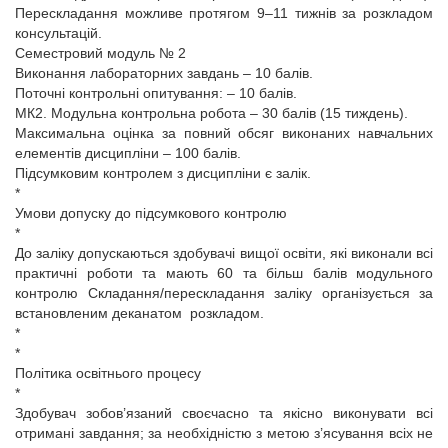
Перескладання можливе протягом 9–11 тижнів за розкладом
консультацій.
Семестровий модуль № 2
Виконання лабораторних завдань – 10 балів.
Поточні контрольні опитування: – 10 балів.
МК2. Модульна контрольна робота – 30 балів (15 тиждень).
Максимальна оцінка за повний обсяг виконаних навчальних
елементів дисципліни – 100 балів.
Підсумковим контролем з дисципліни є залік.
*
Умови допуску до підсумкового контролю
*
До заліку допускаються здобувачі вищої освіти, які виконали всі
практичні роботи та мають 60 та більш балів модульного
контролю Складання/перескладання заліку організується за
встановленим деканатом розкладом.
*
*
Політика освітнього процесу
*
Здобувач зобов’язаний своєчасно та якісно виконувати всі
отримані завдання; за необхідністю з метою з’ясування всіх не