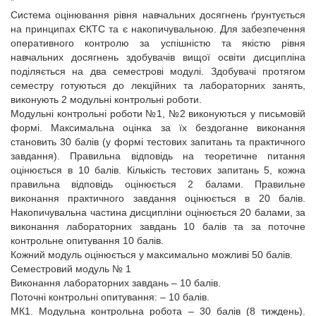
*
Система оцінювання рівня навчальних досягнень ґрунтується
на принципах ЄКТС та є накопичувальною. Для забезпечення
оперативного контролю за успішністю та якістю рівня
навчальних досягнень здобувачів вищої освіти дисципліна
поділяється на два семестрові модулі. Здобувачі протягом
семестру готуються до лекційних та лабораторних занять,
виконують 2 модульні контрольні роботи.
Модульні контрольні роботи №1, №2 виконуються у письмовій
формі. Максимальна оцінка за їх бездоганне виконання
становить 30 балів (у формі тестових запитань та практичного
завдання). Правильна відповідь на теоретичне питання
оцінюється в 10 балів. Кількість тестових запитань 5, кожна
правильна відповідь оцінюється 2 балами. Правильне
виконання практичного завдання оцінюється в 20 балів.
Накопичувальна частина дисципліни оцінюється 20 балами, за
виконання лабораторних завдань 10 балів та за поточне
контрольне опитування 10 балів.
Кожний модуль оцінюється у максимально можливі 50 балів.
Семестровий модуль № 1
Виконання лабораторних завдань – 10 балів.
Поточні контрольні опитування: – 10 балів.
МК1. Модульна контрольна робота – 30 балів (8 тиждень).