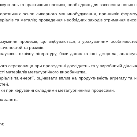
су знань та практичних навичок, необхідних для засвоєння нових п
еоретичних основ ливарного машинобудування, принципів формоу
еріалів та металів; проведення необхідних заходів отримання висок
розуміння процесів, що відбуваються, з урахуванням особливост
аченостей та ризиків.
уково-технічну літературу, бази даних та інші джерела, аналізув
ого середовища при проведенні досліджень та у виробничій діяльно
ості матеріалів металургійного виробництва.
іалів та енергії, оцінювати вплив на продуктивність агрегату та н
стей.
ники при керуванні складними металургійними процесами.
их занять
и;