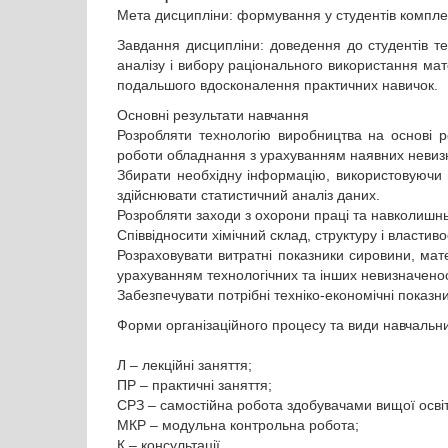
Мета дисципліни: формування у студентів комплек
Завдання дисципліни: доведення до студентів т
аналізу і вибору раціонального використання мат
подальшого вдосконалення практичних навичок.
Основні результати навчання
Розробляти технологію виробництва на основі 
роботи обладнання з урахуванням наявних невизн
Збирати необхідну інформацію, використовуючи на
здійснювати статистичний аналіз даних.
Розробляти заходи з охорони праці та навколишнь
Співвідносити хімічний склад, структуру і властив
Розраховувати витратні показники сировини, матер
урахуванням технологічних та інших невизначено
Забезпечувати потрібні техніко-економічні показ
Форми організаційного процесу та види навчальн
Л – лекційні заняття;
ПР – практичні заняття;
СРЗ – самостійна робота здобувачами вищої освіт
МКР – модульна контрольна робота;
К – консультації.