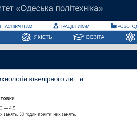
тет «Одеська політехніка»
 І АСПІРАНТАМ
ПРАЦІВНИКАМ
РОБОТО
А
ЯКІСТЬ
ОСВІТА
хнологія ювелірного лиття
отовки
С — 4.5.
х занять, 30 годин практичних занять.