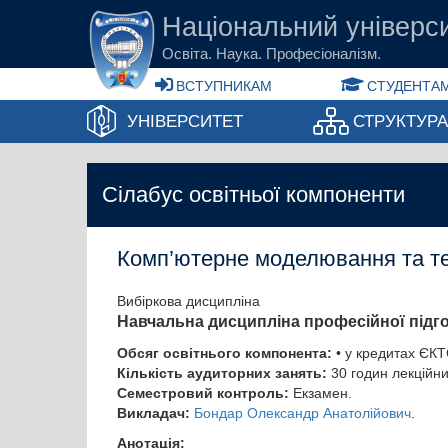
Перейти до основного вмісту
Національний універси
Освіта. Наука. Професіоналізм.
ВСТУПНИКАМ
СТУДЕНТАМ
УНІВЕРСИТЕТ
СТРУКТУР
Сілабус освітньої компоненти
Комп’ютерне моделювання та те
Вибіркова дисципліна
Навчальна дисципліна професійної підг
Обсяг освітнього компонента:
• у кредитах ЄКТ
Кількість аудиторних занять:
30 годин лекційни
Семестровий контроль:
Екзамен.
Викладач:
Бондар Олександр Анатолійович
.
Анотація: