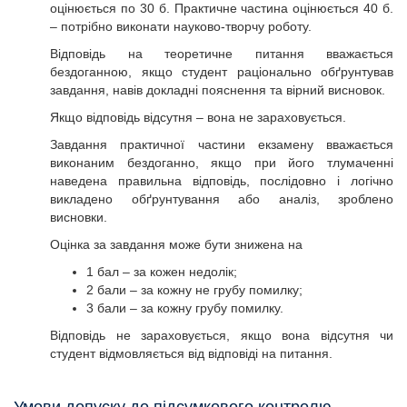
оцінюється по 30 б. Практичне частина оцінюється 40 б.
– потрібно виконати науково-творчу роботу.
Відповідь на теоретичне питання вважається
бездоганною, якщо студент раціонально обґрунтував
завдання, навів докладні пояснення та вірний висновок.
Якщо відповідь відсутня – вона не зараховується.
Завдання практичної частини екзамену вважається
виконаним бездоганно, якщо при його тлумаченні
наведена правильна відповідь, послідовно і логічно
викладено обґрунтування або аналіз, зроблено
висновки.
Оцінка за завдання може бути знижена на
1 бал – за кожен недолік;
2 бали – за кожну не грубу помилку;
3 бали – за кожну грубу помилку.
Відповідь не зараховується, якщо вона відсутня чи
студент відмовляється від відповіді на питання.