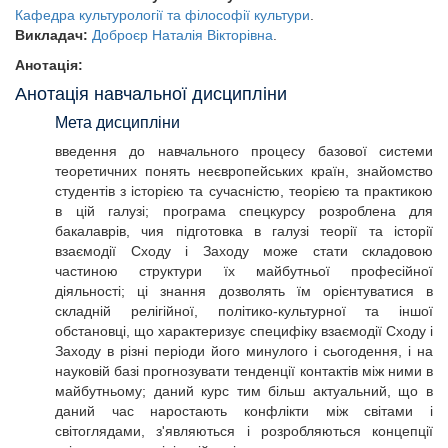
Кафедра культурології та філософії культури
.
Викладач:
Доброєр Наталія Вікторівна
.
Анотація:
Анотація навчальної дисципліни
Мета дисципліни
введення до навчального процесу базової системи
теоретичних понять неєвропейських країн, знайомство
студентів з історією та сучасністю, теорією та практикою
в цій галузі; програма спецкурсу розроблена для
бакалаврів, чия підготовка в галузі теорії та історії
взаємодії Сходу і Заходу може стати складовою
частиною структури їх майбутньої професійної
діяльності; ці знання дозволять їм орієнтуватися в
складній релігійної, політико-культурної та іншої
обстановці, що характеризує специфіку взаємодії Сходу і
Заходу в різні періоди його минулого і сьогодення, і на
науковій базі прогнозувати тенденції контактів між ними в
майбутньому; даний курс тим більш актуальний, що в
даний час наростають конфлікти між світами і
світоглядами, з'являються і розробляються концепції