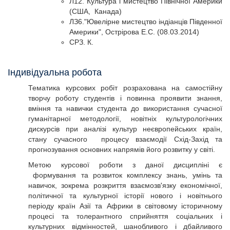
Л12. Культура і мистецтво Північної Америки
(США, Канада)
ЛЗ6."Ювелірне мистецтво індіанців Південної
Америки", Острірова Е.С. (08.03.2014)
СРЗ. К.
Індивідуальна робота
Тематика курсових робіт розрахована на самостійну
творчу роботу студентів і повинна проявити знання,
вміння та навички студента до використання сучасної
гуманітарної методології, новітніх культурологічних
дискурсів при аналізі культур неєвропейських країн,
стану сучасного процесу взаємодії Схід-Захід та
прогнозування основних напрямів його розвитку у світі.
Метою курсової роботи з даної дисципліні є
формування та розвиток комплексу знань, умінь та
навичок, зокрема розкриття взаємозв'язку економічної,
політичної та культурної історії нового і новітнього
періоду країн Азії та Африки в світовому історичному
процесі та толерантного сприйняття соціальних і
культурних відмінностей, шанобливого і дбайливого