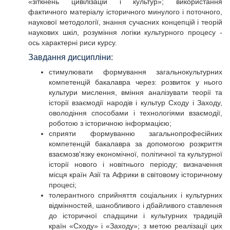
«зіткнень цивілізацій і культур»; використання
фактичного матеріалу історичного минулого і поточного,
наукової методології, знання сучасних концепцій і теорій
наукових шкіл, розуміння логіки культурного процесу -
ось характерні риси курсу.
Завдання дисципліни:
стимулювати формування загальнокультурних
компетенцій бакалавра через: розвиток у нього
культури мислення, вміння аналізувати теорії та
історії взаємодії народів і культур Сходу і Заходу,
оволодіння способами і технологіями взаємодії,
роботою з історичною інформацією;
сприяти формуванню загальнопрофесійних
компетенцій бакалавра за допомогою розкриття
взаємозв'язку економічної, політичної та культурної
історії нового і новітнього періоду; визначення
місця країн Азії та Африки в світовому історичному
процесі;
толерантного сприйняття соціальних і культурних
відмінностей, шанобливого і дбайливого ставлення
до історичної спадщини і культурних традицій
країн «Сходу» і «Заходу»; з метою реалізації цих