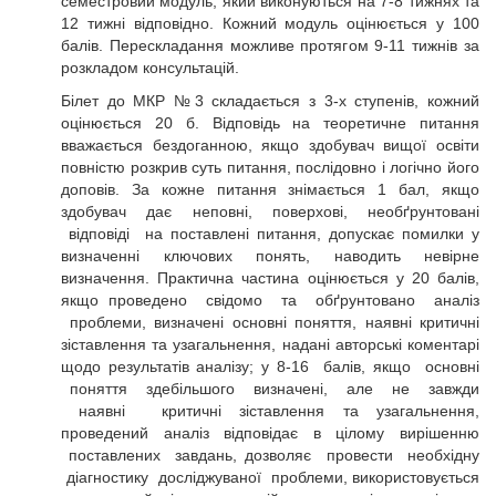
семестровий модуль, який виконуються на 7-8 тижнях та
12 тижні відповідно. Кожний модуль оцінюється у 100
балів. Перескладання можливе протягом 9-11 тижнів за
розкладом консультацій.
Білет до МКР №3 складається з 3-х ступенів, кожний
оцінюється 20 б. Відповідь на теоретичне питання
вважається бездоганною, якщо здобувач вищої освіти
повністю розкрив суть питання, послідовно і логічно його
доповів. За кожне питання знімається 1 бал, якщо
здобувач дає неповні, поверхові, необґрунтовані
відповіді на поставлені питання, допускає помилки у
визначенні ключових понять, наводить невірне
визначення. Практична частина оцінюється у 20 балів,
якщо проведено свідомо та обґрунтовано аналіз
проблеми, визначені основні поняття, наявні критичні
зіставлення та узагальнення, надані авторські коментарі
щодо результатів аналізу; у 8-16 балів, якщо основні
поняття здебільшого визначені, але не завжди
наявні критичні зіставлення та узагальнення,
проведений аналіз відповідає в цілому вирішенню
поставлених завдань, дозволяє провести необхідну
діагностику досліджуваної проблеми, використовується