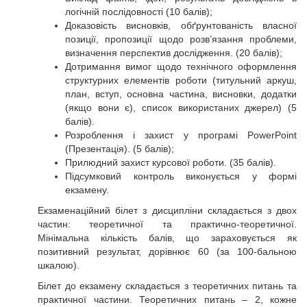
логічній послідовності (10 балів);
Доказовість висновків, обґрунтованість власної
позиції, пропозиції щодо розв’язання проблеми,
визначення перспектив дослідження. (20 балів);
Дотримання вимог щодо технічного оформлення
структурних елементів роботи (титульний аркуш,
план, вступ, основна частина, висновки, додатки
(якщо вони є), список використаних джерел) (5
балів).
Розроблення і захист у програмі PowerPoint
(Презентація). (5 балів);
Прилюдний захист курсової роботи. (35 балів).
Підсумковий контроль виконується у формі
екзамену.
Екзаменаційний білет з дисципліни складається з двох
частин: теоретичної та практично-теоретичної.
Мінімальна кількість балів, що зараховується як
позитивний результат, дорівнює 60 (за 100-бальною
шкалою).
Білет до екзамену складається з теоретичних питань та
практичної частини. Теоретичних питань – 2, кожне