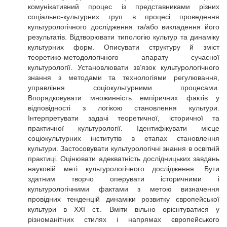
комунікативний процес із представниками різних
соціально-культурних груп в процесі проведення
культурологічного дослідження та/або викладення його
результатів. Відтворювати типологію культур та динаміку
культурних форм. Описувати структуру й зміст
теоретико-методологічного апарату сучасної
культурології. Установлювати зв’язок культурологічного
знання з методами та технологіями регулювання,
управління соціокультурними процесами.
Впорядковувати множинність емпіричних фактів у
відповідності з логікою становлення культури.
Інтерпретувати задачі теоретичної, історичної та
практичної культурології. Ідентифікувати місце
соціокультурних інститутів в етапах становлення
культури. Застосовувати культурологічні знання в освітній
практиці. Оцінювати адекватність дослідницьких завдань
науковій меті культурологічного дослідження. Бути
здатним творчо оперувати історичними і
культурологічними фактами з метою визначення
провідних тенденцій динаміки розвитку європейської
культури в ХХІ ст.. Вміти вільно орієнтуватися у
різноманітних стилях і напрямах європейського