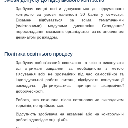
Умови допуску до підсумкового контролю
Здобувач вищої освіти допускається до підсумкового
контролю за умови наявності 30 балів у семестрі.
Екзамен відбувається за всіма тематичними
(змістовними) модулями дисципліни. Складання/
перескладання екзаменів організується за встановленим
деканатом розкладом.
Політика освітнього процесу
Здобувач зобов’язаний своєчасно та якісно виконувати
всі отримані завдання; за необхідністю з метою
з’ясування всіх не зрозумілих під час самостійної та
індивідуальної роботи питань, відвідувати консультації
викладача. Дотримуватись принципів академічної
доброчесності.
Робота, яка виконана після встановлених викладачем
термінів, не приймається.
Відсутність здобувача на екзамені або на контрольній
роботі відповідає оцінці «0».