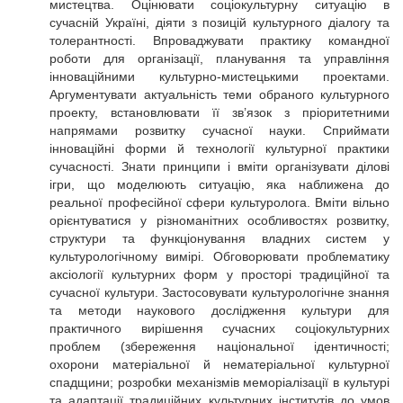
мистецтва. Оцінювати соціокультурну ситуацію в
сучасній Україні, діяти з позицій культурного діалогу та
толерантності. Впроваджувати практику командної
роботи для організації, планування та управління
інноваційними культурно-мистецькими проектами.
Аргументувати актуальність теми обраного культурного
проекту, встановлювати її зв’язок з пріоритетними
напрямами розвитку сучасної науки. Сприймати
інноваційні форми й технології культурної практики
сучасності. Знати принципи і вміти організувати ділові
ігри, що моделюють ситуацію, яка наближена до
реальної професійної сфери культуролога. Вміти вільно
орієнтуватися у різноманітних особливостях розвитку,
структури та функціонування владних систем у
культурологічному вимірі. Обговорювати проблематику
аксіології культурних форм у просторі традиційної та
сучасної культури. Застосовувати культурологічне знання
та методи наукового дослідження культури для
практичного вирішення сучасних соціокультурних
проблем (збереження національної ідентичності;
охорони матеріальної й нематеріальної культурної
спадщини; розробки механізмів меморіалізації в культурі
та адаптації традиційних культурних інститутів до умов