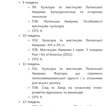
9 тиждень
Л9. Культура та мистецтво Латинської
Америки. Культурологічна та історична
типологія
ПЗ5. Латинська Америка. Особливості
мистецтва і культури
СРЗ. К.
10 тиждень
Л10. Культура та мистецтво Латинської
Америки XIX и XX ст.
ЛЗ5. Мистецтво Америки 1 серія. У пошуках
Рая / Art of America (2011)
СРЗ. К.
11 тиждень
Л11. Культура та мистецтво Латинської
Америки. Фактори, що сприяють
латиноамериканської єдності і є спільними
для всього регіону
ПЗ6. Схід та Захід на сучасному етапі:
розвиток відношень та взаємодія
СРЗ. К.
12 тиждень