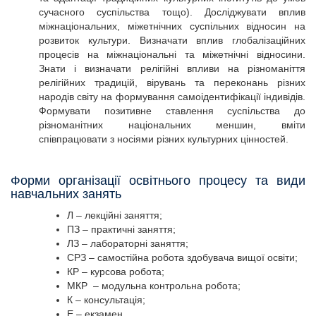
сучасного суспільства тощо). Досліджувати вплив
міжнаціональних, міжетнічних суспільних відносин на
розвиток культури. Визначати вплив глобалізаційних
процесів на міжнаціональні та міжетнічні відносини.
Знати і визначати релігійні впливи на різноманіття
релігійних традицій, вірувань та переконань різних
народів світу на формування самоідентифікації індивідів.
Формувати позитивне ставлення суспільства до
різноманітних національних меншин, вміти
співпрацювати з носіями різних культурних цінностей.
Форми організації освітнього процесу та види
навчальних занять
Л – лекційні заняття;
ПЗ – практичні заняття;
ЛЗ – лабораторні заняття;
СРЗ – самостійна робота здобувача вищої освіти;
КР – курсова робота;
МКР – модульна контрольна робота;
К – консультація;
Е – екзамен.