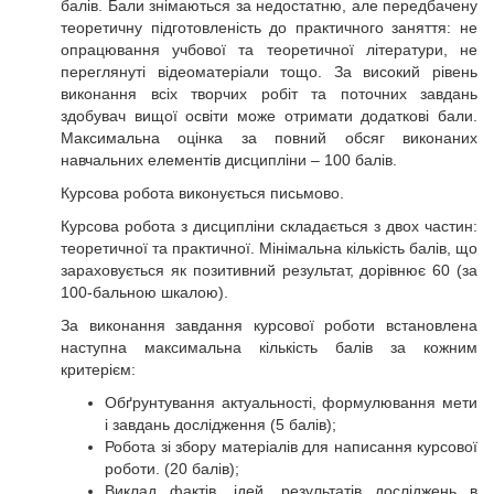
балів. Бали знімаються за недостатню, але передбачену
теоретичну підготовленість до практичного заняття: не
опрацювання учбової та теоретичної літератури, не
переглянуті відеоматеріали тощо. За високий рівень
виконання всіх творчих робіт та поточних завдань
здобувач вищої освіти може отримати додаткові бали.
Максимальна оцінка за повний обсяг виконаних
навчальних елементів дисципліни – 100 балів.
Курсова робота виконується письмово.
Курсова робота з дисципліни складається з двох частин:
теоретичної та практичної. Мінімальна кількість балів, що
зараховується як позитивний результат, дорівнює 60 (за
100-бальною шкалою).
За виконання завдання курсової роботи встановлена
наступна максимальна кількість балів за кожним
критерієм:
Обґрунтування актуальності, формулювання мети
і завдань дослідження (5 балів);
Робота зі збору матеріалів для написання курсової
роботи. (20 балів);
Виклад фактів, ідей, результатів досліджень в