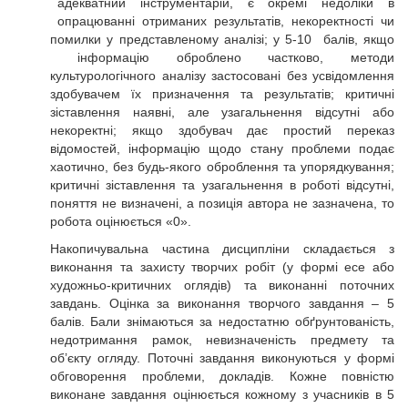
адекватний інструментарій, є окремі недоліки в
опрацюванні отриманих результатів, некоректності чи
помилки у представленому аналізі; у 5-10 балів, якщо
інформацію оброблено частково, методи
культурологічного аналізу застосовані без усвідомлення
здобувачем їх призначення та результатів; критичні
зіставлення наявні, але узагальнення відсутні або
некоректні; якщо здобувач дає простий переказ
відомостей, інформацію щодо стану проблеми подає
хаотично, без будь-якого оброблення та упорядкування;
критичні зіставлення та узагальнення в роботі відсутні,
поняття не визначені, а позиція автора не зазначена, то
робота оцінюється «0».
Накопичувальна частина дисципліни складається з
виконання та захисту творчих робіт (у формі есе або
художньо-критичних оглядів) та виконанні поточних
завдань. Оцінка за виконання творчого завдання – 5
балів. Бали знімаються за недостатню обґрунтованість,
недотримання рамок, невизначеність предмету та
об’єкту огляду. Поточні завдання виконуються у формі
обговорення проблеми, докладів. Кожне повністю
виконане завдання оцінюється кожному з учасників в 5