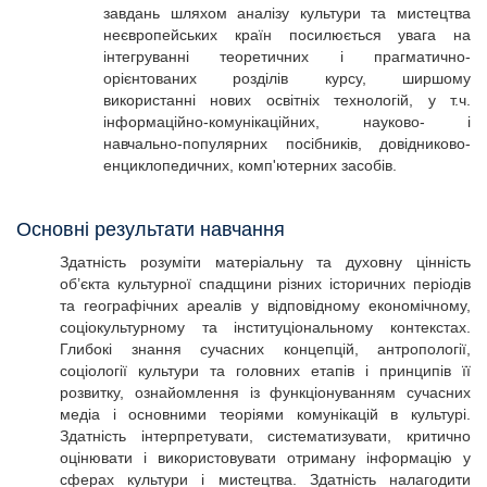
завдань шляхом аналізу культури та мистецтва
неєвропейських країн посилюється увага на
інтегруванні теоретичних і прагматично-
орієнтованих розділів курсу, ширшому
використанні нових освітніх технологій, у т.ч.
інформаційно-комунікаційних, науково- і
навчально-популярних посібників, довідниково-
енциклопедичних, комп'ютерних засобів.
Основні результати навчання
Здатність розуміти матеріальну та духовну цінність
об’єкта культурної спадщини різних історичних періодів
та географічних ареалів у відповідному економічному,
соціокультурному та інституціональному контекстах.
Глибокі знання сучасних концепцій, антропології,
соціології культури та головних етапів і принципів її
розвитку, ознайомлення із функціонуванням сучасних
медіа і основними теоріями комунікацій в культурі.
Здатність інтерпретувати, систематизувати, критично
оцінювати і використовувати отриману інформацію у
сферах культури і мистецтва. Здатність налагодити