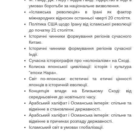
умовах боротьби за національне визволення.
«Ісламська революція» в Ірані як фактор
міжнародних відносин останньої чверті 20 століття.
Політика США щодо Ірану від ісламської революції
до початку 21 століття.
Історичні чинники формування регіонів сучасного
Китаю.
Історичні чинники формування регіонів сучасної
Індії.
Сучасна історіографія про «колоніалізм» на Сході.
Колиска японської цивілізації: історія і культура
"епохи Нара».
Світ по-японськи: естетичні та етичні цінності
японців в історичній еволюції.
Концепція влади на Близькому Сході: від
середньовіччя до новітнього часу.
Арабський халіфат і Османська імперія: спільне та
відмінне в становленні державності.
Арабський халіфат і Османська імперія: спільне та
відмінне в причинах розпаду державності.
Ісламський світ в умовах глобалізації.