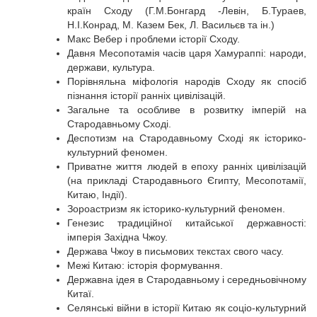
країн Сходу (Г.М.Бонгард -Левін, Б.Тураев,
Н.І.Конрад, М. Казем Бек, Л. Васильєв та ін.)
Макс Вебер і проблеми історії Сходу.
Давня Месопотамія часів царя Хамураппі: народи,
держави, культура.
Порівняльна міфологія народів Сходу як спосіб
пізнання історії ранніх цивілізацій.
Загальне та особливе в розвитку імперій на
Стародавньому Сході.
Деспотизм на Стародавньому Сході як історико-
культурний феномен.
Приватне життя людей в епоху ранніх цивілізацій
(на прикладі Стародавнього Єгипту, Месопотамії,
Китаю, Індії).
Зороастризм як історико-культурний феномен.
Генезис традиційної китайської державності:
імперія Західна Чжоу.
Держава Чжоу в письмових текстах свого часу.
Межі Китаю: історія формування.
Державна ідея в Стародавньому і середньовічному
Китаї.
Селянські війни в історії Китаю як соціо-культурний