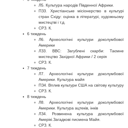
Л5. Культура народів Південної Африки.
ПЗ3. Христіанське місіонерство в культурі
стран Східу: оцінка в літературі, художньому
мистецтві і т.д.
СРЗ. К.
6 тиждень
Л6. Археологічні культури доколумбової
Америки
ЛЗ3. BBC: Загублені скарби: Таємне
мистецтво Західної Африки / 2 серія
СРЗ. К.
7 тиждень
Л7. Археологічні культури доколумбової
Америки. Культура майя
ПЗ4. Вплив культури США на світову культуру
СРЗ. К.
8 тиждень
Л8. Археологічні культури доколумбової
Америки. Культура ацтеків, інків
ЛЗ4. Розвинена культура доколумбової
Амерікі.Загадкові писмена Майя.
СРЗ. К.