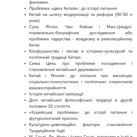
феномен.
Проблема «двох Китаїв»: до історії питання.
Китай на шляху модернізації та реформ (80-90 ті
роки).
Сунь Ятсен, Чан Кайши і Мао-Цзедун:
порівняльно-біографічне дослідження або
проблема лідерства - вождизму в революційному
Китаї.
Конфуціанство і легізм в історико-культурній та
політичній традиції Китаю.
Сима Цянь про проблеми походження і
становлення китайської державності.
Китай і Японія: до питання про еволюцію
соціально-психологічних і політичних стереотипів
взаємосприйняття.
Історія китайської еміграції.
Долі китайської філософської традиції в другій
половині 20 століття.
«Корейська проблема»: до історії питання і
футурологічний прогноз.
Культурно-цивілізаційні фактори становлення
Традиційною Індії.
М. Ганді, Дж. Неру і Індіра Ганді: лідерство в Індії в