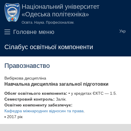
Перейти до основного вмісту
Національний університет
«Одеська політехніка»
Освіта. Наука. Професіоналізм.
Головне меню
Сілабус освітньої компоненти
Правознавство
Вибіркова дисципліна
Навчальна дисципліна загальної підготовки
Обсяг освітнього компонента:
• у кредитах ЄКТС — 1.5.
Семестровий контроль:
Залік.
Освітню компоненту забезпечує:
Кафедра міжнародних відносин та права
.
▪
2017 рік