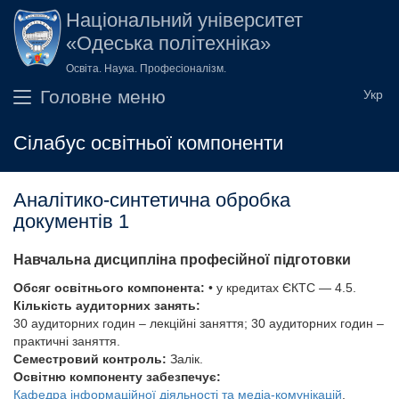
Перейти до основного вмісту
Національний університет
«Одеська політехніка»
Освіта. Наука. Професіоналізм.
Головне меню
Сілабус освітньої компоненти
Аналітико-синтетична обробка
документів 1
Навчальна дисципліна професійної підготовки
Обсяг освітнього компонента:
• у кредитах ЄКТС — 4.5.
Кількість аудиторних занять:
30 аудиторних годин – лекційні заняття; 30 аудиторних годин –
практичні заняття.
Семестровий контроль:
Залік.
Освітню компоненту забезпечує:
Кафедра інформаційної діяльності та медіа-комунікацій
.