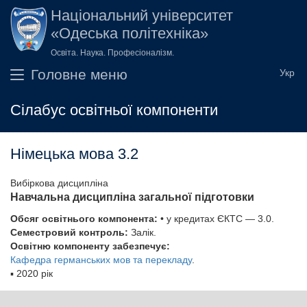
Перейти до основного вмісту
Національний університет
«Одеська політехніка»
Освіта. Наука. Професіоналізм.
Головне меню
Сілабус освітньої компоненти
Німецька мова 3.2
Вибіркова дисципліна
Навчальна дисципліна загальної підготовки
Обсяг освітнього компонента:
• у кредитах ЄКТС — 3.0.
Семестровий контроль:
Залік.
Освітню компоненту забезпечує:
Кафедра германських мов та перекладу
.
▪
2020 рік