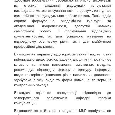
Здобувач зобов’язаний своєчасно та якісно виконувати
всі отримані завдання, відвідувати консультації
викладача з метою з’ясування всіх не зрозумілих під час
самостійної та індивідуальної роботи питань. Такій підхід
сприяє формуванню академічної культури та
академічної доброчесності, здобуттю навичок
самостійної роботи і формування відповідних
компетентностей, як для успішного навчання на
відповідному освітньому рівні, так і для майбутньої
професійної діяльності.
Викладач на першому аудиторному занятті надає повну
інформацію щодо усіх складових дисципліни, роз’яснює
кількісне та якісне наповнення змістовних модулів,
рекомендує відповідну фахову літературу, інформує
щодо критеріїв оцінювання рівня навчальних досягнень
здобувача з усіх видів та форм навчання та термінів
контрольних заходів.
Викладач здійснює консультації відповідно до
затвердженого завідувачем кафедри графіка
консультацій.
Виконаний не свій варіант завдання МКР здобувача не