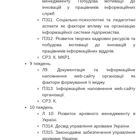
менеджменту. Побудова мотивації до
інновацій у працівників інформаційних
служб.
ПЗ11. Соціально-психологічні та педагогічні
аспекти як фактори впливу на організацію
інформаційної системи підприємства.
ПЗ12. Розвиток творчих кадрових ресурсів та
побудова мотивації до інновацій у
працівників інформаційних відділів.
СРЗ. К. МКР1.
9 тиждень.
Л9. Документація та інформаційне
наповнення web-сайту організації як
фактори формування її іміджу.
ПЗ13. Інформаційне наповнення web-сайту
організації.
СРЗ. К.
10 тиждень.
Л 10. Розвиток архівного менеджменту в
Україні.
ПЗ14. Досвід управління архівами України.
ПЗ15. Законодавче забезпечення управління
архівами України.