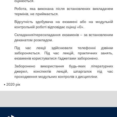
оцінюється.
Робота, яка виконана після встановлених викладачем
термінів, не приймається.
Відсутність здобувача на екзамені або на модульній
контрольній роботі відповідає оцінці «0».
Складання/перескладання екзаменів – за встановленим
деканатом розкладом.
Під час лекції здійснювати телефонні дзвінки
забороняється. Під час лекцій, практичних занять,
екзаменів користуватися ґаджетами заборонено.
Заборонено використання будь-яких літературних
джерел, конспектів лекцій, шпаргалок під час
проходження модульних контролів з дисципліни.
▪
2020 рік