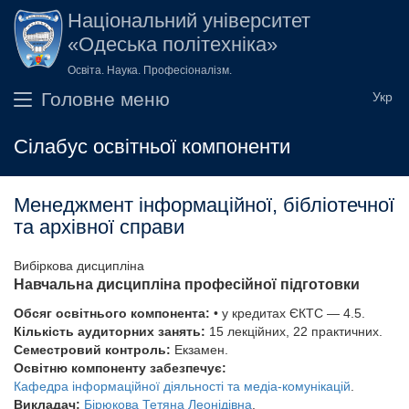
Перейти до основного вмісту
Національний університет
«Одеська політехніка»
Освіта. Наука. Професіоналізм.
Головне меню
Сілабус освітньої компоненти
Менеджмент інформаційної, бібліотечної
та архівної справи
Вибіркова дисципліна
Навчальна дисципліна професійної підготовки
Обсяг освітнього компонента:
• у кредитах ЄКТС — 4.5.
Кількість аудиторних занять:
15 лекційних, 22 практичних.
Семестровий контроль:
Екзамен.
Освітню компоненту забезпечує:
Кафедра інформаційної діяльності та медіа-комунікацій
.
Викладач:
Бірюкова Тетяна Леонідівна
.