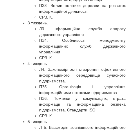
ПЗ3. Вплив політики держави на розвиток
інформаційної діяльності.
СРЗ. К.
3 тиждень.
Л3. Інформаційна служба апарату
державного управління.
ПЗ4. Особливості менеджменту
інформаційних служб державного
управління.
СРЗ. К.
4 тиждень.
Л4. Закономірності створення ефективного
інформаційного середовища сучасного
підприємства.
ПЗ5. Організація і управління
інформаційними потоками підприємства. .
ПЗ6. Помилки у комунікаціях, втрата
інформації та інформаційна безпека
підприємства. Стандарти ISO.
СРЗ. К.
5 тиждень.
Л 5. Взаємодія зовнішнього інформаційного