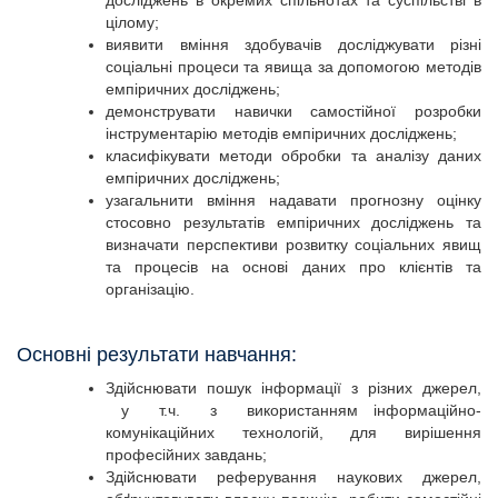
досліджень в окремих спільнотах та суспільстві в
цілому;
виявити вміння здобувачів досліджувати різні
соціальні процеси та явища за допомогою методів
емпіричних досліджень;
демонструвати навички самостійної розробки
інструментарію методів емпіричних досліджень;
класифікувати методи обробки та аналізу даних
емпіричних досліджень;
узагальнити вміння надавати прогнозну оцінку
стосовно результатів емпіричних досліджень та
визначати перспективи розвитку соціальних явищ
та процесів на основі даних про клієнтів та
організацію.
Основні результати навчання:
Здійснювати пошук інформації з різних джерел,
у т.ч. з використанням інформаційно-
комунікаційних технологій, для вирішення
професійних завдань;
Здійснювати реферування наукових джерел,