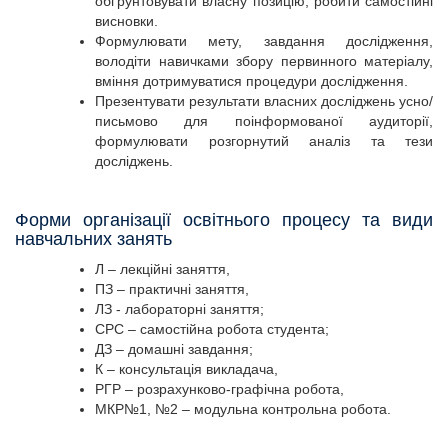
обґрунтовувати власну позицію, робити самостійні
висновки.
Формулювати мету, завдання дослідження,
володіти навичками збору первинного матеріалу,
вміння дотримуватися процедури дослідження.
Презентувати результати власних досліджень усно/
письмово для поінформованої аудиторії,
формулювати розгорнутий аналіз та тези
досліджень.
Форми організації освітнього процесу та види
навчальних занять
Л – лекційні заняття,
ПЗ – практичні заняття,
ЛЗ - лабораторні заняття;
СРС – самостійна робота студента;
ДЗ – домашні завдання;
К – консультація викладача,
РГР – розрахунково-графічна робота,
МКР№1, №2 – модульна контрольна робота.