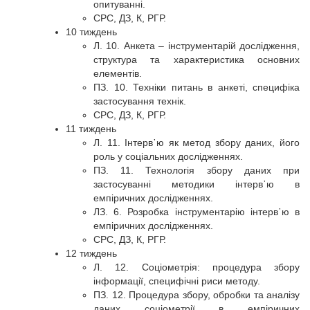
опитуванні.
СРС, ДЗ, К, РГР.
10 тиждень
Л. 10. Анкета – інструментарій дослідження,
структура та характеристика основних
елементів.
ПЗ. 10. Техніки питань в анкеті, специфіка
застосування технік.
СРС, ДЗ, К, РГР.
11 тиждень
Л. 11. Інтерв᾽ю як метод збору даних, його
роль у соціальних дослідженнях.
ПЗ. 11. Технологія збору даних при
застосуванні методики інтерв᾽ю в
емпіричних дослідженнях.
ЛЗ. 6. Розробка інструментарію інтерв᾽ю в
емпіричних дослідженнях.
СРС, ДЗ, К, РГР.
12 тиждень
Л. 12. Соціометрія: процедура збору
інформації, специфічні риси методу.
ПЗ. 12. Процедура збору, обробки та аналізу
даних соціометрії в емпіричних