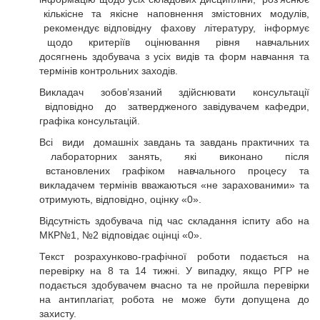
кількісне та якісне наповнення змістовних модулів,
рекомендує відповідну фахову літературу, інформує
щодо критеріїв оцінювання рівня навчальних
досягнень здобувача з усіх видів та форм навчання та
термінів контрольних заходів.
Викладач зобов’язаний здійснювати консультації
відповідно до затвердженого завідувачем кафедри,
графіка консультацій.
Всі види домашніх завдань та завдань практичних та
лабораторних занять, які виконано після
встановлених графіком навчального процесу та
викладачем термінів вважаються «не зарахованими» та
отримують, відповідно, оцінку «0».
Відсутність здобувача під час складання іспиту або на
МКР№1, №2 відповідає оцінці «0».
Текст розрахунково-графічної роботи подається на
перевірку на 8 та 14 тижні. У випадку, якщо РГР не
подається здобувачем вчасно та не пройшла перевірки
на антиплагіат, робота не може бути допущена до
захисту.