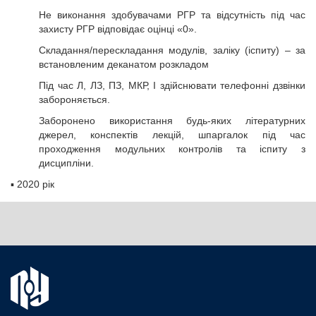
Не виконання здобувачами РГР та відсутність під час
захисту РГР відповідає оцінці «0».
Складання/перескладання модулів, заліку (іспиту) – за
встановленим деканатом розкладом
Під час Л, ЛЗ, ПЗ, МКР, І здійснювати телефонні дзвінки
забороняється.
Заборонено використання будь-яких літературних
джерел, конспектів лекцій, шпаргалок під час
проходження модульних контролів та іспиту з
дисципліни.
▪
2020 рік