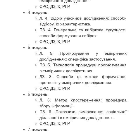
емпіричного дослідження.
СРС, ДЗ, К, РГР.
4 тиждень
Л. 4. Відбір учасників дослідження: способи
відбору, їх характеристика.
ПЗ. 4. Генеральна та вибіркова сукупності:
способи формування вибірок.
СРС, ДЗ, К, РГР
5 тиждень
Л. 5. Прогнозування у емпіричних
дослідженнях: специфіка застосування.
ПЗ. 5. Технологія процедури прогнозування
в емпіричних дослідженнях.
ЛЗ. 3. Способи та методи формування
прогнозів у емпіричних дослідженнях.
СРС, ДЗ, К. РГР.
6 тиждень
Л. 6. Метод спостереження: процедура
збору інформації.
ПЗ. 6. Показники вимірювання соціальної
діяльності в емпіричних дослідженнях.
СРС, ДЗ, К, РГР
7 тиждень