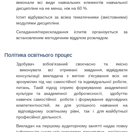
виконали всі види навчальних елементів навчальної
дисципліни на не менш, ніж на 60 %.
Іспит відбувається за всіма тематичними (змістовними)
модулями дисципліни.
Складання/перескладання іспитів організується за
встановленим методичним відділом розкладом.
Політика освітнього процес
Здобувач зобов’язаний своєчасно та якісно
виконувати всі отримані завдання, відвідувати
консультації викладача з метою з’ясування всіх не
зрозумілих під час самостійної та індивідуальної роботи,
питань. Такій підхід сприяє формуванню академічної
культури та академічної доброчесності, здобуттю
навичок самостійної роботи і формування відповідних
компетентностей, як для успішного навчання на
відповідному освітньому рівні, так і для майбутньої
професійної діяльності.
Викладач на першому аудиторному занятті надає повну
інформацію щодо усіх складових дисципліни, роз’яснює