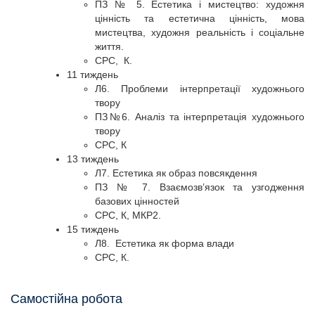
ПЗ № 5. Естетика і мистецтво: художня
цінність та естетична цінність, мова
мистецтва, художня реальність і соціальне
життя.
СРС, К.
11 тиждень
Л6. Проблеми інтерпретації художнього
твору
ПЗ№6. Аналіз та інтерпретація художнього
твору
СРС, К
13 тиждень
Л7. Естетика як образ повсякдення
ПЗ № 7. Взаємозв’язок та узгодження
базових цінностей
СРС, К, МКР2.
15 тиждень
Л8. Естетика як форма влади
СРС, К.
Самостійна робота