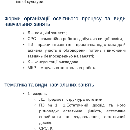
іншої культури.
Форми організації освітнього процесу та види
навчальних занять
Л – лекційні заняття;
СРС – самостійна робота здобувача вищої освіти;
ПЗ – практичні заняття – практична підготовка до й
активна участь в обговоренні питань і виконанні
завдань безпосередньо на занятті;
К – консультації викладача;
МКР – модульна контрольна робота.
Тематика та види навчальних занять
1 тиждень
Л1. Предмет і структура естетики
ПЗ№1. 1.Естетичний досвід та його
різновиди: естетична цінність, естетичне
сприйняття та задоволення, естетичний
досвід.
СРС, К.