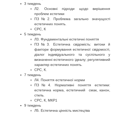
3 тиждень
Л2. Основні підходи щодо вирішення
проблем естетики
ПЗ№2. Проблема загально значущості
естетичних понять.
СРС, К
5 тиждень
Л3. Фундаментальні естетичні поняття
ПЗ№3. Естетична свідомість: витоки й
фактори формування естетичної свідомості,
діалог індивідуального та суспільного у
визначенні естетичного ідеалу; регулятивний
характер естетичних понять.
СРС, К.
7 тиждень
Л4. Поняття естетичної норми
ПЗ№4. Нормативні поняття естетики:
естетична норма, естетичний смак, канон,
стиль.
СРС, К, МКР1
9 тиждень
Л5. Естетична цінність мистецтва