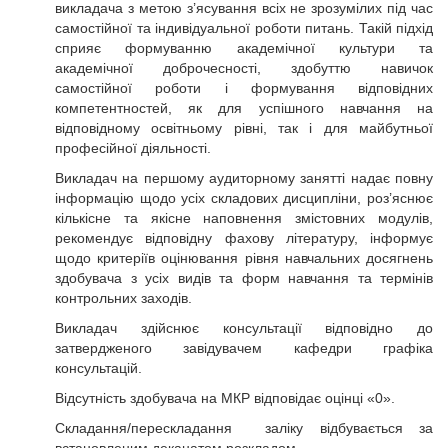
викладача з метою з’ясування всіх не зрозумілих під час
самостійної та індивідуальної роботи питань. Такій підхід
сприяє формуванню академічної культури та
академічної доброчесності, здобуттю навичок
самостійної роботи і формування відповідних
компетентностей, як для успішного навчання на
відповідному освітньому рівні, так і для майбутньої
професійної діяльності.
Викладач на першому аудиторному занятті надає повну
інформацію щодо усіх складових дисципліни, роз’яснює
кількісне та якісне наповнення змістовних модулів,
рекомендує відповідну фахову літературу, інформує
щодо критеріїв оцінювання рівня навчальних досягнень
здобувача з усіх видів та форм навчання та термінів
контрольних заходів.
Викладач здійснює консультації відповідно до
затвердженого завідувачем кафедри графіка
консультацій.
Відсутність здобувача на МКР відповідає оцінці «0».
Складання/перескладання заліку відбувається за