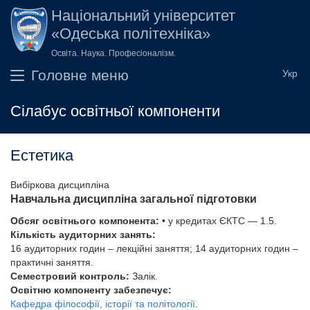
Перейти до основного вмісту
Національний університет
«Одеська політехніка»
Освіта. Наука. Професіоналізм.
Головне меню
Сілабус освітньої компоненти
Естетика
Вибіркова дисципліна
Навчальна дисципліна загальної підготовки
Обсяг освітнього компонента:
• у кредитах ЄКТС — 1.5.
Кількість аудиторних занять:
16 аудиторних годин – лекційні заняття; 14 аудиторних годин –
практичні заняття.
Семестровий контроль:
Залік.
Освітню компоненту забезпечує:
Кафедра філософії, історії та політології
.