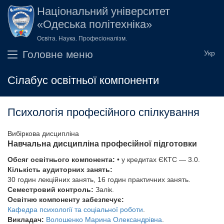
Перейти до основного вмісту
Національний університет
«Одеська політехніка»
Освіта. Наука. Професіоналізм.
Головне меню
Сілабус освітньої компоненти
Психологія професійного спілкування
Вибіркова дисципліна
Навчальна дисципліна професійної підготовки
Обсяг освітнього компонента:
• у кредитах ЄКТС — 3.0.
Кількість аудиторних занять:
30 годин лекційних занять, 16 годин практичних занять.
Семестровий контроль:
Залік.
Освітню компоненту забезпечує:
Кафедра психології та соціальної роботи
.
Викладач:
Волошенко Марина Олександрівна
.