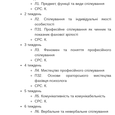
Л1. Предмет, функції та види спілкування
СРС. К.
2 тиждень
Л2. Спілкування та індивідуальні якості
особистості
ПЗ1. Професійне спілкування як чинник та
показник фахової зрілості
СРС. К.
3 тиждень
Л3. Феномен та поняття професійного
спілкування
СРС. К.
4 тиждень
Л4. Мистецтво професійного спілкування
ПЗ2. Основи ораторського мистецтва
фахівця-психолога
СРС. К.
5 тиждень
Л5. Комунікативність та комунікабельність
СРС. К.
6 тиждень
Л6. Вербальне та невербальне спілкування