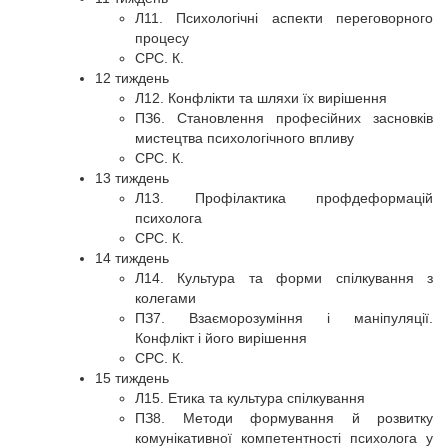
Л11. Психологічні аспекти переговорного
процесу
СРС. К.
12 тиждень
Л12. Конфлікти та шляхи їх вирішення
ПЗ6. Становлення професійних засновків
мистецтва психологічного впливу
СРС. К.
13 тиждень
Л13. Профілактика профдеформацій
психолога
СРС. К.
14 тиждень
Л14. Культура та форми спілкування з
колегами
ПЗ7. Взаєморозуміння і маніпуляції.
Конфлікт і його вирішення
СРС. К.
15 тиждень
Л15. Етика та культура спілкування
ПЗ8. Методи формування й розвитку
комунікативної компетентності психолога у