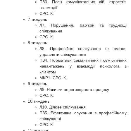
ПЗ3. План комунікативних дій, стратегія
взаємодії
СРС. К.
7 тиждень
Л7. Порушення, бар’єри та труднощі
спілкування
СРС. К.
8 тиждень
Л8. Професійне спілкування як вміння
управляти спілкуванням
ПЗ4. Нормативи семантичних і семіотичних
навантажень у взаємодії психолога з
клієнтом
МКР1. СРС. К.
9 тиждень
Л9. Навички переговорного процесу
СРС. К.
10 тиждень
Л10. Ділове спілкування
ПЗ5. Ефективне слухання в професійному
спілкуванні
СРС. К.
11 тиждень