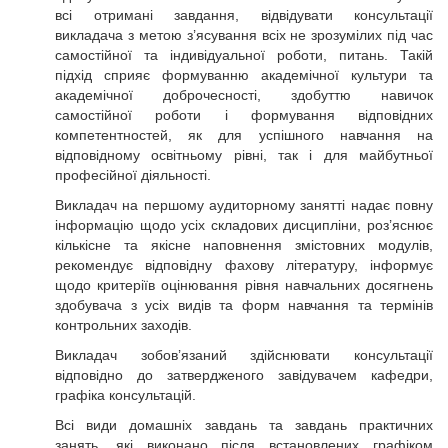
всі отримані завдання, відвідувати консультації
викладача з метою з’ясування всіх не зрозумілих під час
самостійної та індивідуальної роботи, питань. Такій
підхід сприяє формуванню академічної культури та
академічної доброчесності, здобуттю навичок
самостійної роботи і формування відповідних
компетентностей, як для успішного навчання на
відповідному освітньому рівні, так і для майбутньої
професійної діяльності.
Викладач на першому аудиторному занятті надає повну
інформацію щодо усіх складових дисципліни, роз’яснює
кількісне та якісне наповнення змістовних модулів,
рекомендує відповідну фахову літературу, інформує
щодо критеріїв оцінювання рівня навчальних досягнень
здобувача з усіх видів та форм навчання та термінів
контрольних заходів.
Викладач зобов’язаний здійснювати консультації
відповідно до затвердженого завідувачем кафедри,
графіка консультацій.
Всі види домашніх завдань та завдань практичних
занять, які виконано після встановлених графіком