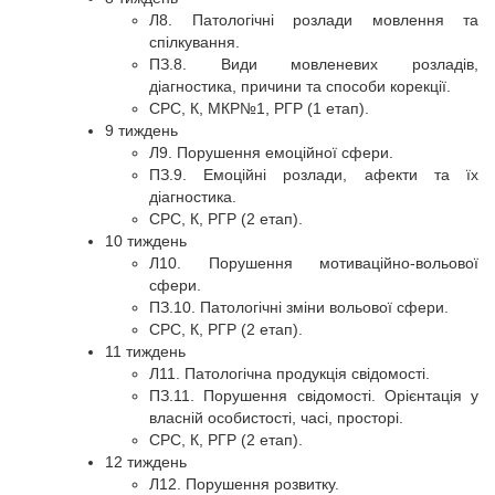
Л8. Патологічні розлади мовлення та
спілкування.
ПЗ.8. Види мовленевих розладів,
діагностика, причини та способи корекції.
СРС, К, МКР№1, РГР (1 етап).
9 тиждень
Л9. Порушення емоційної сфери.
ПЗ.9. Емоційні розлади, афекти та їх
діагностика.
СРС, К, РГР (2 етап).
10 тиждень
Л10. Порушення мотиваційно-вольової
сфери.
ПЗ.10. Патологічні зміни вольової сфери.
СРС, К, РГР (2 етап).
11 тиждень
Л11. Патологічна продукція свідомості.
ПЗ.11. Порушення свідомості. Орієнтація у
власній особистості, часі, просторі.
СРС, К, РГР (2 етап).
12 тиждень
Л12. Порушення розвитку.