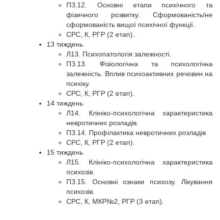
ПЗ.12. Основні етапи психічного та
фізичного розвитку. Сформованість/не
сформованість вищої психічної функції.
СРС, К, РГР (2 етап).
13 тиждень
Л13. Психопатологія залежності.
ПЗ.13. Фізіологічна та психологічна
залежність. Вплив психоактивних речовин на
психіку.
СРС, К, РГР (2 етап).
14 тиждень
Л14. Клініко-психологічна характеристика
невротичних розладів.
ПЗ.14. Профілактика невротичних розладів
СРС, К, РГР (2 етап).
15 тиждень
Л15. Клініко-психологічна характеристика
психозів.
ПЗ.15. Основні ознаки психозу. Лікування
психозів.
СРС, К, МКР№2, РГР (3 етап).