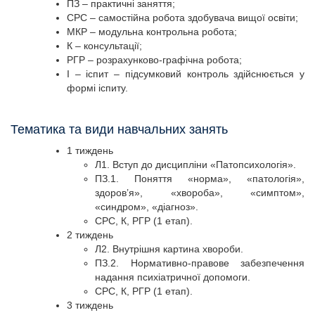
ПЗ – практичні заняття;
СРС – самостійна робота здобувача вищої освіти;
МКР – модульна контрольна робота;
К – консультації;
РГР – розрахунково-графічна робота;
І – іспит – підсумковий контроль здійснюється у
формі іспиту.
Тематика та види навчальних занять
1 тиждень
Л1. Вступ до дисципліни «Патопсихологія».
ПЗ.1. Поняття «норма», «патологія»,
здоров’я», «хвороба», «симптом»,
«синдром», «діагноз».
СРС, К, РГР (1 етап).
2 тиждень
Л2. Внутрішня картина хвороби.
ПЗ.2. Нормативно-правове забезпечення
надання психіатричної допомоги.
СРС, К, РГР (1 етап).
3 тиждень