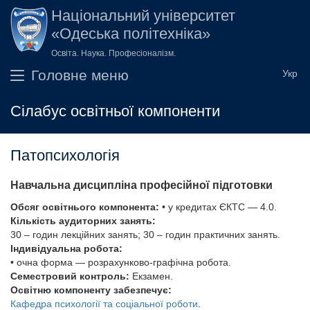
Перейти до основного вмісту
Національний університет
«Одеська політехніка»
Освіта. Наука. Професіоналізм.
Головне меню
Сілабус освітньої компоненти
Патопсихологія
Навчальна дисципліна професійної підготовки
Обсяг освітнього компонента:
• у кредитах ЄКТС — 4.0.
Кількість аудиторних занять:
30 – годин лекційних занять; 30 – годин практичних занять.
Індивідуальна робота:
• очна форма — розрахунково-графічна робота.
Семестровий контроль:
Екзамен.
Освітню компоненту забезпечує:
Кафедра психології та соціальної роботи
.