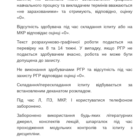
навчального процесу та викладачем термінів вважаються
«не зарахованими» та отримують, відповідно, оцінку
«0».
Відсутність здобувача під час складання іспиту або на
МКР відповідає оцінці «0».
Текст розрахунково-графічної роботи подається на
перевірку на 8 та 14 тижні. У випадку, якщо РГР не
подається здобувачем вчасно, робота не може бути
допущена до захисту.
Не виконання здобувачами РГР та відсутність під час
захисту РГР відповідає оцінці «0».
Складання/перескладання іспиту відбувається за
встановленим деканатом розкладом.
Під час Л, ПЗ, МКР, І користуватися телефоном
заборонено.
Заборонено використання будь-яких літературних
джерел, конспектів лекцій, шпаргалок під час
проходження модульних контролів та іспиту з
дисципліни.