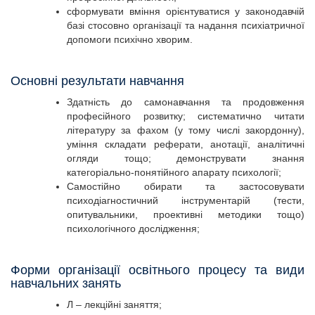
сформувати вміння орієнтуватися у законодавчій
базі стосовно організації та надання психіатричної
допомоги психічно хворим.
Основні результати навчання
Здатність до самонавчання та продовження
професійного розвитку; систематично читати
літературу за фахом (у тому числі закордонну),
уміння складати реферати, анотації, аналітичні
огляди тощо; демонструвати знання
категоріально-понятійного апарату психології;
Самостійно обирати та застосовувати
психодіагностичний інструментарій (тести,
опитувальники, проективні методики тощо)
психологічного дослідження;
Форми організації освітнього процесу та види
навчальних занять
Л – лекційні заняття;