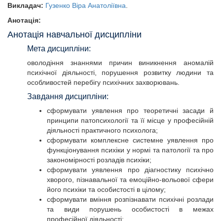
Викладач:
Гузенко Віра Анатоліївна
.
Анотація:
Анотація навчальної дисципліни
Мета дисципліни:
оволодіння знаннями причин виникнення аномалій
психічної діяльності, порушення розвитку людини та
особливостей перебігу психічних захворювань.
Завдання дисципліни:
сформувати уявлення про теоретичні засади й
принципи патопсихології та її місце у професійній
діяльності практичного психолога;
сформувати комплексне системне уявлення про
функціонування психіки у нормі та патології та про
закономірності розладів психіки;
сформувати уявлення про діагностику психічно
хворого, пізнавальної та емоційно-вольової сфери
його психіки та особистості в цілому;
сформувати вміння розпізнавати психічні розлади
та види порушень особистості в межах
професійної діяльності;