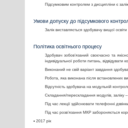
Підсумковим контролем з дисципліни є залі
Умови допуску до підсумкового конт
Залік виставляється здобувачу вищої освіти
Політика освітнього процесу
Здобувач зобов’язаний своєчасно та якісно
індивідуальної роботи питань, відвідувати 
Виконаний не свій варіант завдання здобув
Робота, яка виконана після встановлених в
Відсутність здобувача на модульній контроль
Складання/перескладання модулів, заліку 
Під час лекції здійснювати телефонні дзвін
Під час розв’язання МКР забороняється ко
▪
2017 рік