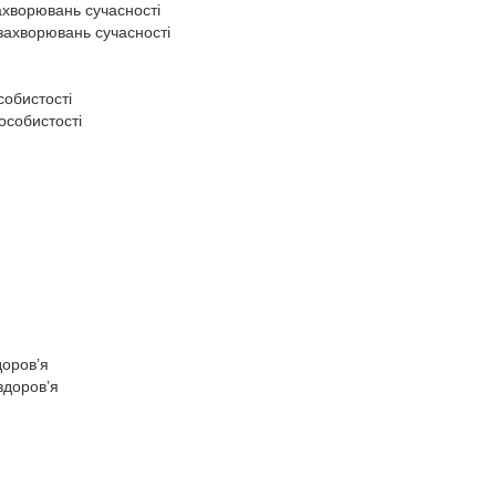
ахворювань сучасності
захворювань сучасності
собистості
особистості
доров’я
здоров’я