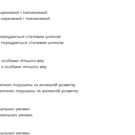
аркоманії і токсикоманії
наркоманії і токсикоманії
 передаються статевим шляхом
о передаються статевим шляхом
 особами літнього віку
з особами літнього віку
хічних порушень та аномалій розвитку
ихічних порушень та аномалій розвитку
мальних умовах
емальних умовах
мальних умовах