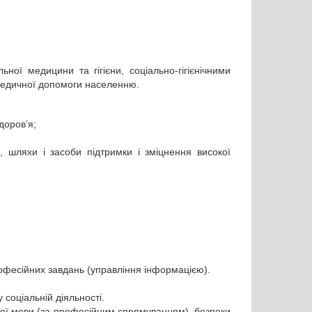
ної медицини та гігієни, соціально-гігієнічними
медичної допомоги населенню.
здоров’я;
, шляхи і засоби підтримки і зміцнення високої
рофесійних завдань (управління інформацією).
 соціальній діяльності.
ської мови (за професійним спрямуванням), безпеки