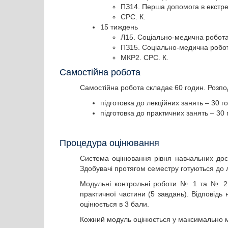
ПЗ14. Перша допомога в екс
СРС. К.
15 тиждень
Л15. Соціально-медична робота
ПЗ15. Соціально-медична робот
МКР2. СРС. К.
Самостійна робота
Самостійна робота складає 60 годин. Розпод
підготовка до лекційних занять – 30 г
підготовка до практичних занять – 30 
Процедура оцінювання
Система оцінювання рівня навчальних дос
Здобувачі протягом семестру готуються до л
Модульні контрольні роботи № 1 та № 2 в
практичної частини (5 завдань). Відповід
оцінюється в 3 бали.
Кожний модуль оцінюється у максимально м