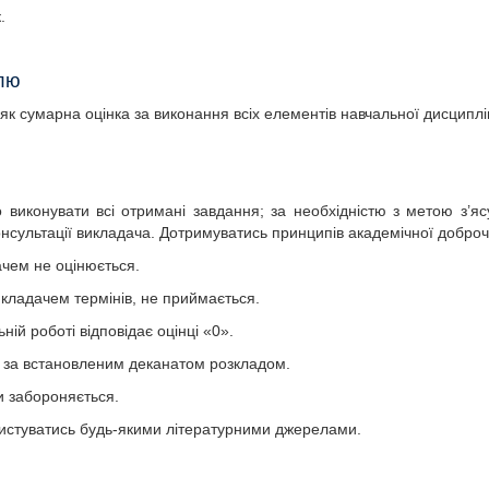
к.
ролю
 як сумарна оцінка за виконання всіх елементів навчальної дисципл
 виконувати всі отримані завдання; за необхідністю з метою з’яс
консультації викладача. Дотримуватись принципів академічної добро
ачем не оцінюється.
икладачем термінів, не приймається.
ній роботі відповідає оцінці «0».
– за встановленим деканатом розкладом.
ки забороняється.
ристуватись будь-якими літературними джерелами.