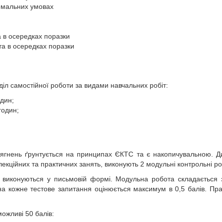
тремальних умовах
 в осередках поразки
а в осередках поразки
іл самостійної роботи за видами навчальних робіт:
один;
годин;
ягнень ґрунтується на принципах ЄКТС та є накопичувальною. Ди
екційних та практичних занять, виконують 2 модульні контрольні ро
иконуються у письмовій формі. Модульна робота складається з 
ь на кожне тестове запитання оцінюється максимум в 0,5 балів. П
ожливі 50 балів: