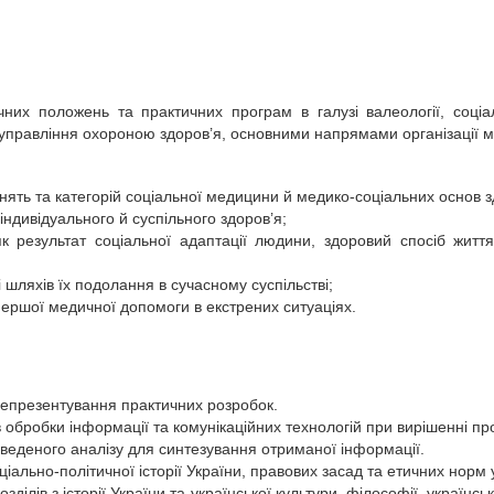
их положень та практичних програм в галузі валеології, соціаль
управління охороною здоров’я, основними напрямами організації 
нять та категорій соціальної медицини й медико-соціальних основ 
індивідуального й суспільного здоров’я;
 результат соціальної адаптації людини, здоровий спосіб життя
 шляхів їх подолання в сучасному суспільстві;
ершої медичної допомоги в екстрених ситуаціях.
репрезентування практичних розробок.
в обробки інформації та комунікаційних технологій при вирішенні п
оведеного аналізу для синтезування отриманої інформації.
іально-політичної історії України, правових засад та етичних норм у
ділів з історії України та української культури, філософії, україн