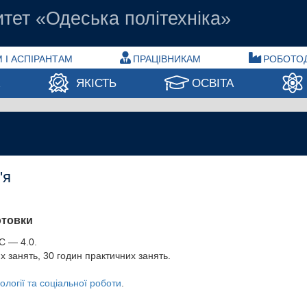
тет «Одеська політехніка»
 І АСПІРАНТАМ
ПРАЦІВНИКАМ
РОБОТО
А
ЯКІСТЬ
ОСВІТА
'я
отовки
С — 4.0.
х занять, 30 годин практичних занять.
логії та соціальної роботи
.