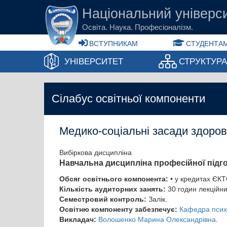
Перейти до основного вмісту
Національний універси
Освіта. Наука. Професіоналізм.
ВСТУПНИКАМ
СТУДЕНТАМ
УНІВЕРСИТЕТ
СТРУКТУР
Сілабус освітньої компоненти
Медико-соціальні засади здоров
Вибіркова дисципліна
Навчальна дисципліна професійної підг
Обсяг освітнього компонента:
• у кредитах ЄКТ
Кількість аудиторних занять:
30 годин лекційни
Семестровий контроль:
Залік.
Освітню компоненту забезпечує:
Кафедра психо
Викладач:
Волошенко Марина Олександрівна
.