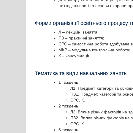
життєдіяльності та основи охорони пр
Форми організації освітнього процесу 
Л – лекційні заняття;
ПЗ – практичні заняття;
СРС – самостійна робота здобувача в
МКР – модульна контрольна робота;
К – консультації.
Тематика та види навчальних занять
1 тиждень
Л1. Предмет, категорії та осно
ПЗ1. Предмет, категорії та осн
СРС. К.
2 тиждень
Л2. Вплив різних факторів на з
ПЗ2. Вплив різних факторів на 
СРС. К.
3 тиждень