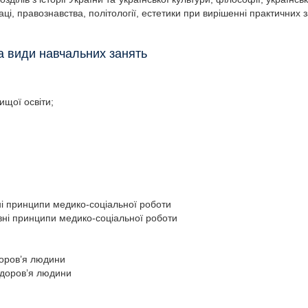
аці, правознавства, політології, естетики при вирішенні практичних
та види навчальних занять
ищої освіти;
вні принципи медико-соціальної роботи
овні принципи медико-соціальної роботи
доров’я людини
здоров’я людини