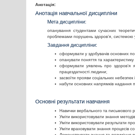
Анотація:
Анотація навчальної дисципліни
Мета дисципліни:
опанування студентами сучасних теоретичн
проблемами порушень здоров’я, системою 
Завдання дисципліни:
сформувати у здобувачів основних по
опанувати поняття та характеристику 
сформувати уявлень про здоров’я як
працездатності людини;
засвоїти прояви соціальних небезпек і
набути основних напрямків надання п
Основні результати навчання
Навички вербального та письмового 
Уміти використовувати знання методі
Уміти використовувати результати пр
Уміти враховувати знання процесів соц
Демонструвати знання та розуміння роз