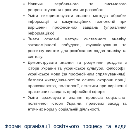
Навички вербального та письмового
репрезентування практичних розробок.
Уміти використовувати знання методів обробки
інформації та комунікаційних технологій при
вирішенні професійних завдань (управління
інформацією).
Знати основні методи системного аналізу,
закономірності побудови, функціонування та
розвитку систем для розв’язання задач аналізу та
синтезу.
Демонструвати знання та розуміння розділів з
історії України та української культури, філософії,
української мови (за професійним спрямуванням),
безпеки життєдіяльності та основи охорони праці,
правознавства, політології, естетики при вирішенні
практичних завдань професійної сфери.
Уміти враховувати знання процесів соціально-
політичної історії України, правових засад та
етичних норм у соціальній діяльності.
Форми організації освітнього процесу та види