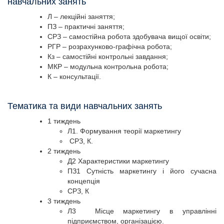
навчальних занять
Л – лекційні заняття;
ПЗ – практичні заняття;
СРЗ – самостійна робота здобувача вищої освіти;
РГР – розрахунково-графічна робота;
Кз – самостійні контрольні завдання;
МКР – модульна контрольна робота;
К – консультації.
Тематика та види навчальних занять
1 тиждень
Л1. Формування теорії маркетингу
СРЗ, К.
2 тиждень
Д2 Характеристики маркетингу
ПЗ1 Сутність маркетингу і його сучасна
концепція
СРЗ, К
3 тиждень
Л3 Місце маркетингу в управлінні
підприємством, організацією.