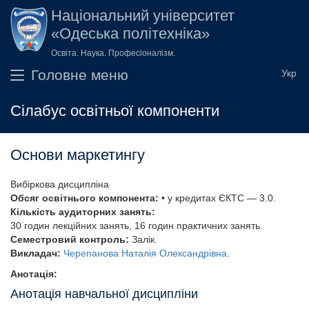
Перейти до основного вмісту
Національний університет
«Одеська політехніка»
Освіта. Наука. Професіоналізм.
Головне меню
Сілабус освітньої компоненти
Основи маркетингу
Вибіркова дисципліна
Обсяг освітнього компонента:
• у кредитах ЄКТС — 3.0.
Кількість аудиторних занять:
30 годин лекційних занять, 16 годин практичних занять.
Семестровий контроль:
Залік.
Викладач:
Черепанова Наталія Олександрівна
.
Анотація:
Анотація навчальної дисципліни