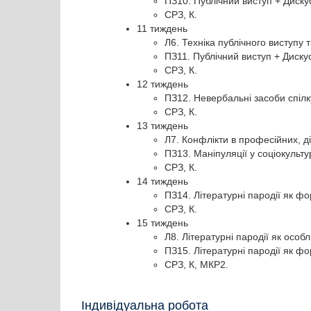
ПЗ10. Публічний виступ + Дискус
СРЗ, К.
11 тиждень
Л6. Техніка публічного виступу т
ПЗ11. Публічний виступ + Дискус
СРЗ, К.
12 тиждень
ПЗ12. Невербальні засоби спілк
СРЗ, К.
13 тиждень
Л7. Конфлікти в професійних, ді
ПЗ13. Маніпуляції у соціокульту
СРЗ, К.
14 тиждень
ПЗ14. Літературні пародії як фо
СРЗ, К.
15 тиждень
Л8. Літературні пародії як особ
ПЗ15. Літературні пародії як фо
СРЗ, К, МКР2.
Індивідуальна робота