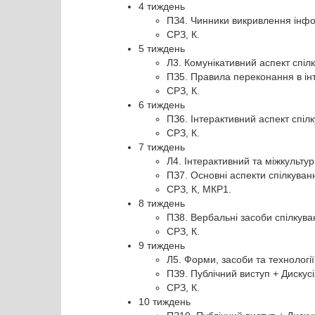
4 тиждень
ПЗ4. Чинники викривлення інфор
СРЗ, К.
5 тиждень
Л3. Комунікативний аспект спіл
ПЗ5. Правила переконання в інт
СРЗ, К.
6 тиждень
ПЗ6. Інтерактивний аспект спілк
СРЗ, К.
7 тиждень
Л4. Інтерактивний та міжкультур
ПЗ7. Основні аспекти спілкуванн
СРЗ, К, МКР1.
8 тиждень
ПЗ8. Вербальні засоби спілкува
СРЗ, К.
9 тиждень
Л5. Форми, засоби та технології
ПЗ9. Публічний виступ + Дискусі
СРЗ, К.
10 тиждень