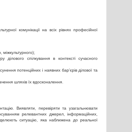
ьтурної комунікації на всіх рівнях професійної
, міжкультурного);
ру ділового спілкування в контексті сучасного
сунення потенційних і наявних бар’єрів ділової та
начення шляхів їх вдосконалення.
нтацію. Виявляти, перевіряти та узагальнювати
стосуванням релевантних джерел, інформаційних,
 моделюють ситуацію, яка наближена до реальної