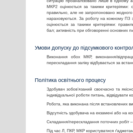
ситуацію проаналізовано лише в одному ас
МКР2 оцінюється за такими критеріями: с
правильно, але не запропоновано жодного в
нараховуються. За роботу на кожному ПЗ з
оцінюється за такими критеріями: правил
бал; активність при обговоренні основних п
Умови допуску до підсумкового контр
Виконання обох МКР, виконання/відпрац
перескладання заліку відбувається за вст
Політика освітнього процесу
Здобувач зобов’язаний своєчасно та якісно
індивідуальної роботи питань, відвідувати 
Робота, яка виконана після встановлених в
Відсутність здобувача на екзамені або на ко
Складання/перескладання поточних робіт –
Під час Л, ПКР, МКР користуватися ґаджета