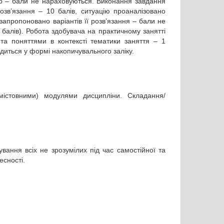
но – бали не нараховуються. Виконання завдання
озв’язання – 10 балів, ситуацію проаналізовано
запропоновано варіантів її розв’язання – бали не
балів). Робота здобувача на практичному занятті
та поняттями в контексті тематики заняття – 1
одиться у формі накопичувального заліку.
містовними) модулями дисципліни. Складання/
ування всіх не зрозумілих під час самостійної та
есності.