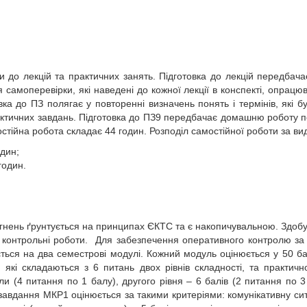
и до лекцій та практичних занять. Підготовка до лекцій передбач
 самоперевірки, які наведені до кожної лекції в конспекті, опрацю
вка до ПЗ полягає у повторенні визначень понять і термінів, які б
ктичних завдань. Підготовка до ПЗ9 передбачає домашню роботу по 
стійна робота складає 44 годин. Розподіл самостійної роботи за ви
один;
годин.
нень ґрунтується на принципах ЄКТС та є накопичувальною. Здобув
і контрольні роботи. Для забезпечення оперативного контролю за 
ється на два семестрові модулі. Кожний модуль оцінюється у 50 бал
 які складаються з 6 питань двох рівнів складності, та практич
ли (4 питання по 1 балу), другого рівня – 6 балів (2 питання по 
завдання МКР1 оцінюється за такими критеріями: комунікативну сит