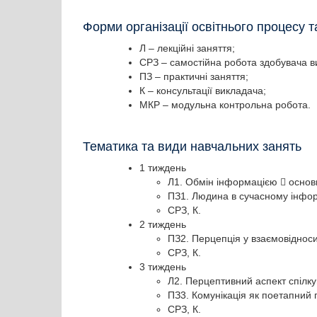
Форми організації освітнього процесу 
Л – лекційні заняття;
СРЗ – самостійна робота здобувача ви
ПЗ – практичні заняття;
К – консультації викладача;
МКР – модульна контрольна робота.
Тематика та види навчальних занять
1 тиждень
Л1. Обмін інформацією  основн
ПЗ1. Людина в сучасному інфо
СРЗ, К.
2 тиждень
ПЗ2. Перцепція у взаємовіднос
СРЗ, К.
3 тиждень
Л2. Перцептивний аспект спілку
ПЗ3. Комунікація як поетапний 
СРЗ, К.