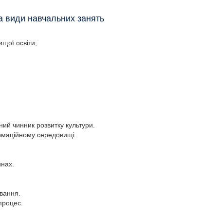
та види навчальних занять
щої освіти;
ий чинник розвитку культури.
рмаційному середовищі.
инах.
вання.
процес.