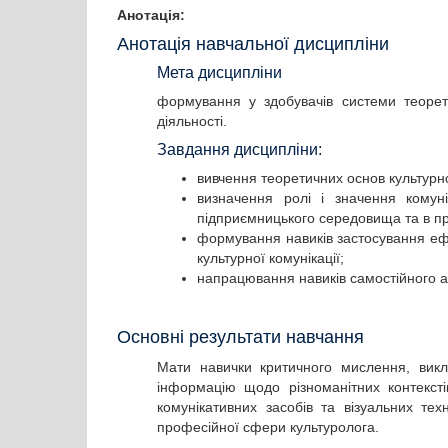
Анотація:
Анотація навчальної дисципліни
Мета дисципліни
формування у здобувачів системи теорети
діяльності.
Завдання дисципліни:
вивчення теоретичних основ культурної
визначення ролі і значення комуні
підприємницького середовища та в пр
формування навиків застосування ефек
культурної комунікації;
напрацювання навиків самостійного ан
Основні результати навчання
Мати навички критичного мислення, викла
інформацію щодо різноманітних контексті
комунікативних засобів та візуальних те
професійної сфери культуролога.