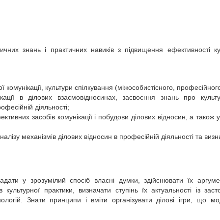
чних знань і практичних навиків з підвищення ефективності кул
 комунікації, культури спілкування (міжособистісного, професійного
кації в ділових взаємовідносинах, засвоєння знань про культу
офесійній діяльності;
тивних засобів комунікації і побудови ділових відносин, а також у
алізу механізмів ділових відносин в професійній діяльності та виз
дати у зрозумілий спосіб власні думки, здійснювати їх аргуме
в культурної практики, визначати ступінь їх актуальності із за
хнологій. Знати принципи і вміти організувати ділові ігри, що