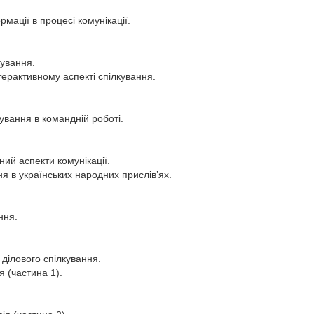
мації в процесі комунікації.
кування.
ерактивному аспекті спілкування.
ування в командній роботі.
ний аспекти комунікації.
я в українських народних прислів’ях.
ння.
 ділового спілкування.
я (частина 1).