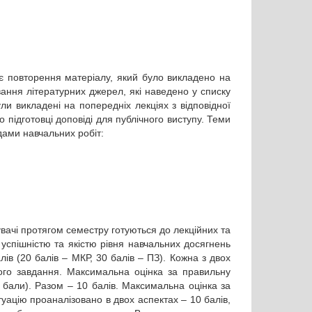
ає повторення матеріалу, який було викладено на
вання літературних джерел, які наведено у списку
ули викладені на попередніх лекціях з відповідної
підготовці доповіді для публічного виступу. Теми
дами навчальних робіт:
ачі протягом семестру готуються до лекційних та
успішністю та якістю рівня навчальних досягнень
ів (20 балів – МКР, 30 балів – ПЗ). Кожна з двох
ного завдання. Максимальна оцінка за правильну
3 бали). Разом – 10 балів. Максимальна оцінка за
уацію проаналізовано в двох аспектах – 10 балів,