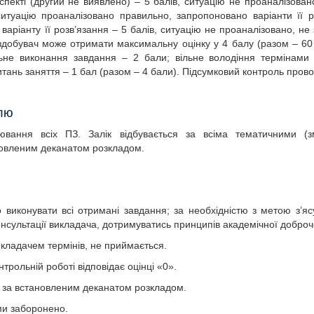
пекті (другий не виявлено) – 5 балів, ситуацію не проаналізова
итуацію проаналізовано правильно, запропоновано варіанти її р
аріанту її розв’язання – 5 балів, ситуацію не проаналізовано, не 
добувач може отримати максимальну оцінку у 4 балу (разом – 60 
ьне виконання завдання – 2 бали; вільне володіння термінами 
итань заняття – 1 бал (разом – 4 бали). Підсумковий контроль пров
олю
ювання всіх ПЗ. Залік відбувається за всіма тематичними (з
ановленим деканатом розкладом.
 виконувати всі отримані завдання; за необхідністю з метою з’яс
консультації викладача, дотримуватись принципів академічної доброч
икладачем термінів, не приймається.
нтрольній роботі відповідає оцінці «0».
 за встановленим деканатом розкладом.
ми заборонено.