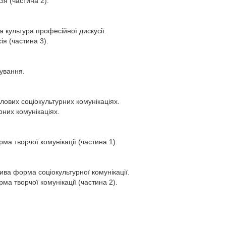
ія (частина 2).
а культура професійної дискусії.
ія (частина 3).
ування.
лових соціокультурних комунікаціях.
рних комунікаціях.
рма творчої комунікації (частина 1).
лива форма соціокультурної комунікації.
рма творчої комунікації (частина 2).