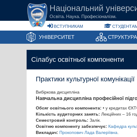
Перейти до основного вмісту
Національний універси
Освіта. Наука. Професіоналізм.
ВСТУПНИКАМ
СТУДЕНТАМ
УНІВЕРСИТЕТ
СТРУКТУР
Сілабус освітньої компоненти
Практики культурної комунікації
Вибіркова дисципліна
Навчальна дисципліна професійної підг
Обсяг освітнього компонента:
• у кредитах ЄКТ
Кількість аудиторних занять:
Лекційних – 16 го
Семестровий контроль:
Залік.
Освітню компоненту забезпечує:
Кафедра культ
Викладач:
Прокопович Лада Валеріївна
.