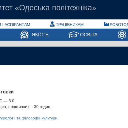
тет «Одеська політехніка»
 І АСПІРАНТАМ
ПРАЦІВНИКАМ
РОБОТО
А
ЯКІСТЬ
ОСВІТА
отовки
С — 3.0.
дин, практичних – 30 годин.
урології та філософії культури
.