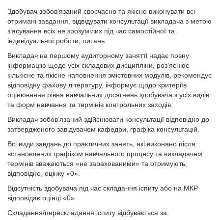
Здобувач зобов’язаний своєчасно та якісно виконувати всі
отримані завдання, відвідувати консультації викладача з метою
з’ясування всіх не зрозумілих під час самостійної та
індивідуальної роботи, питань.
Викладач на першому аудиторному занятті надає повну
інформацію щодо усіх складових дисципліни, роз’яснює
кількісне та якісне наповнення змістовних модулів, рекомендує
відповідну фахову літературу, інформує щодо критеріїв
оцінювання рівня навчальних досягнень здобувача з усіх видів
та форм навчання та термінів контрольних заходів.
Викладач зобов’язаний здійснювати консультації відповідно до
затвердженого завідувачем кафедри, графіка консультацій.
Всі види завдань до практичних занять, які виконано після
встановлених графіком навчального процесу та викладачем
термінів вважаються «не зарахованими» та отримують,
відповідно, оцінку «0».
Відсутність здобувача під час складання іспиту або на МКР
відповідає оцінці «0».
Складання/перескладання іспиту відбувається за