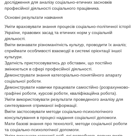
дослідження для аналізу соціально-етичних засновків
професійної діяльності соціального працівника.
Основні результати навчання
Уміти враховувати знання процесів соціально-політичної історії
України, правових засад та етичних норм у соціальній
діяльності.
Вміти визнавати різноманітність культур, проводити їх аналіз;
сприймати особливості взаємодії в системі орієнтації іншої
культури.
Здатність пристосовуватись до обставин, що постійно
змінюються в сфері професійної діяльності.
Демонструвати знання категоріально-понятійного апарату
соціальної роботи.
Демонструвати навички працювати самостійно (розрахунково-
графічні роботи, курсові роботи, кваліфікаційна робота).
Уміти використовувати результати проведеного аналізу для
синтезування отриманої інформації.
Вміти застосовувати методи соціально-психологічного
консультування в процесі надання соціальної допомоги.
Мати базові знання про технології, методи соціальної роботи
та соціально-психологічної допомоги.
Уміти визначати категорії осіб, які потребують певних видів