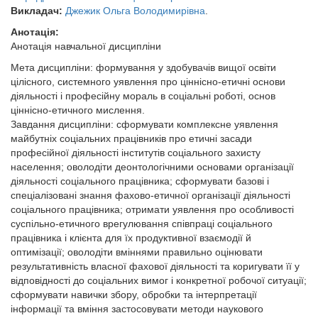
Викладач:
Джежик Ольга Володимирівна
.
Анотація:
Анотація навчальної дисципліни
Мета дисципліни: формування у здобувачів вищої освіти
цілісного, системного уявлення про ціннісно-етичні основи
діяльності і професійну мораль в соціальні роботі, основ
ціннісно-етичного мислення.
Завдання дисципліни: сформувати комплексне уявлення
майбутніх соціальних працівників про етичні засади
професійної діяльності інститутів соціального захисту
населення; оволодіти деонтологічними основами організації
діяльності соціального працівника; сформувати базові і
спеціалізовані знання фахово-етичної організації діяльності
соціального працівника; отримати уявлення про особливості
суспільно-етичного врегулювання співпраці соціального
працівника і клієнта для їх продуктивної взаємодії й
оптимізації; оволодіти вміннями правильно оцінювати
результативність власної фахової діяльності та коригувати її у
відповідності до соціальних вимог і конкретної робочої ситуації;
сформувати навички збору, обробки та інтерпретації
інформації та вміння застосовувати методи наукового