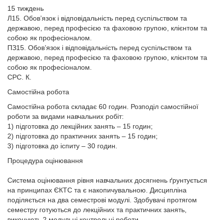
15 тиждень
Л15. Обов’язок і відповідальність перед суспільством та
державою, перед професією та фаховою групою, клієнтом та
собою як професіоналом.
ПЗ15. Обов’язок і відповідальність перед суспільством та
державою, перед професією та фаховою групою, клієнтом та
собою як професіоналом.
СРС. К.
Самостійна робота
Самостійна робота складає 60 годин. Розподіл самостійної
роботи за видами навчальних робіт:
1) підготовка до лекційних занять – 15 годин;
2) підготовка до практичних занять – 15 годин;
3) підготовка до іспиту – 30 годин.
Процедура оцінювання
Система оцінювання рівня навчальних досягнень ґрунтується
на принципах ЄКТС та є накопичувальною. Дисципліна
поділяється на два семестрові модулі. Здобувачі протягом
семестру готуються до лекційних та практичних занять,
виконують 2 модульні контрольні роботи.