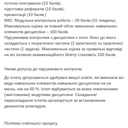
поточні опитування (10 балів);
підготовка рефератів (10 балів);
презентації (10 балів.)
МК2. Модульна контрольна робота – 20 балів (15 тиждень).
Максимальна оцінка за повний обсяг виконаних навчальних
елементів дисципліни – 100 балів.
Підсумковим контролем з дисципліни є іспит, білет до якого
складається з теоретичної частини (2 запитання) та практичної
частини (1 задача). Максимальна оцінка за правильні відповіді
на всі питання екзаменаційного білету становить 100 балів.
Умови допуску до підсумкового контролю
До іспиту допускаються здобувачі вищої освіти, які виконали всі
види навчальних елементів навчальної дисципліни на не
менш, ніж на 60 %. Іспит відбувається за всіма тематичними
(змістовними) модулями дисципліни. Складання/
перескладання іспитів організується за встановленим
деканатом розкладом.
Політика освітнього процесу