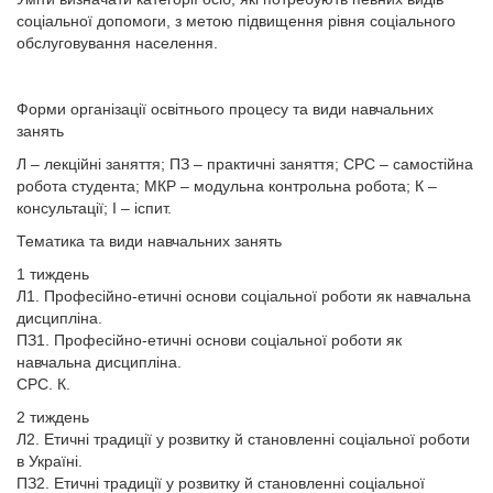
соціальної допомоги, з метою підвищення рівня соціального
обслуговування населення.
Форми організації освітнього процесу та види навчальних
занять
Л – лекційні заняття; ПЗ – практичні заняття; СРС – самостійна
робота студента; МКР – модульна контрольна робота; К –
консультації; І – іспит.
Тематика та види навчальних занять
1 тиждень
Л1. Професійно-етичні основи соціальної роботи як навчальна
дисципліна.
ПЗ1. Професійно-етичні основи соціальної роботи як
навчальна дисципліна.
СРС. К.
2 тиждень
Л2. Етичні традиції у розвитку й становленні соціальної роботи
в Україні.
ПЗ2. Етичні традиції у розвитку й становленні соціальної