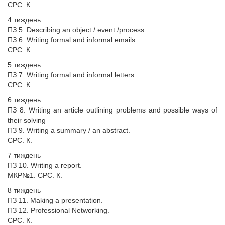
СРС. К.
4 тиждень
ПЗ 5. Describing an object / event /process.
ПЗ 6. Writing formal and informal emails.
СРС. К.
5 тиждень
ПЗ 7. Writing formal and informal letters
СРС. К.
6 тиждень
ПЗ 8. Writing an article outlining problems and possible ways of
their solving
ПЗ 9. Writing a summary / an abstract.
СРС. К.
7 тиждень
ПЗ 10. Writing a report.
МКP№1. СРС. К.
8 тиждень
ПЗ 11. Making a presentation.
ПЗ 12. Professional Networking.
СРС. К.