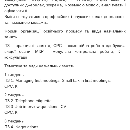
доступних джерелах, зокрема, іноземною мовою, аналізувати і
оцінювати її.
Вміти спілкуватися в професійних і наукових колах державною
та іноземною мовами..
Форми організації освітнього процесу та види навчальних
занять
ПЗ – практичні заняття; СРС – самостійна робота здобувача
вищої освіти; МКР – модульна контрольна робота; К –
консультації
Тематика та види навчальних занять
1 тиждень
ПЗ 1. Managing first meetings. Small talk in first meetings.
СРС. К.
2 тиждень
ПЗ 2. Telephone etiquette.
ПЗ 3. Job interview questions. CV.
СРС, К.
3 тиждень
ПЗ 4. Negotiations.