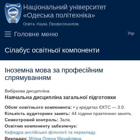
Перейти до основного вмісту
Національний університет
«Одеська політехніка»
Освіта. Наука. Професіоналізм.
Головне меню
Сілабус освітньої компоненти
Іноземна мова за професійним
спрямуванням
Вибіркова дисципліна
Навчальна дисципліна загальної підготовки
Обсяг освітнього компонента:
• у кредитах ЄКТС — 3.0.
Кількість аудиторних занять:
44 години практичних занять.
Семестровий контроль:
Залік.
Освітню компоненту забезпечує:
Кафедра англійської філології та перекладу
.
Викладач:
Мітіна Олена Михайлівна
.