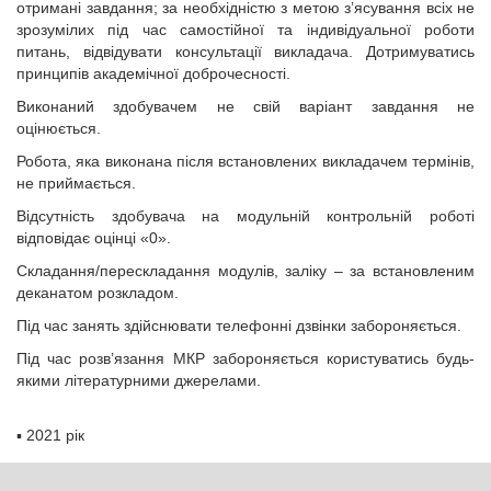
отримані завдання; за необхідністю з метою з’ясування всіх не
зрозумілих під час самостійної та індивідуальної роботи
питань, відвідувати консультації викладача. Дотримуватись
принципів академічної доброчесності.
Виконаний здобувачем не свій варіант завдання не
оцінюється.
Робота, яка виконана після встановлених викладачем термінів,
не приймається.
Відсутність здобувача на модульній контрольній роботі
відповідає оцінці «0».
Складання/перескладання модулів, заліку – за встановленим
деканатом розкладом.
Під час занять здійснювати телефонні дзвінки забороняється.
Під час розв’язання МКР забороняється користуватись будь-
якими літературними джерелами.
▪
2021 рік