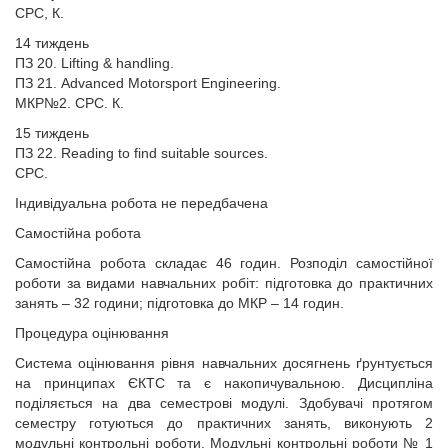
СРС, К.
14 тиждень
ПЗ 20. Lifting & handling.
ПЗ 21. Advanced Motorsport Engineering.
МКP№2. СРС. К.
15 тиждень
ПЗ 22. Reading to find suitable sources.
СРС.
Індивідуальна робота не передбачена
Самостійна робота
Самостійна робота складає 46 годин. Розподіл самостійної
роботи за видами навчальних робіт: підготовка до практичних
занять – 32 години; підготовка до МКР – 14 годин.
Процедура оцінювання
Система оцінювання рівня навчальних досягнень ґрунтується
на принципах ЄКТС та є накопичувальною. Дисципліна
поділяється на два семестрові модулі. Здобувачі протягом
семестру готуються до практичних занять, виконують 2
модульні контрольні роботи. Модульні контрольні роботи № 1