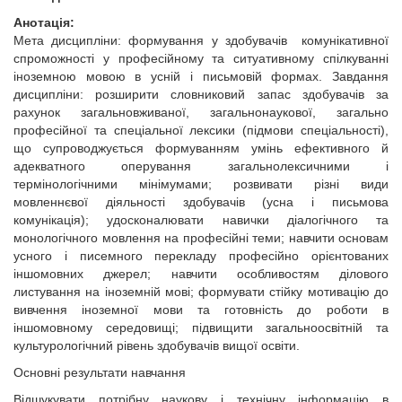
Анотація:
Мета дисципліни: формування у здобувачів комунікативної
спроможності у професійному та ситуативному спілкуванні
іноземною мовою в усній і письмовій формах. Завдання
дисципліни: розширити словниковий запас здобувачів за
рахунок загальновживаної, загальнонаукової, загально
професійної та спеціальної лексики (підмови спеціальності),
що супроводжується формуванням умінь ефективного й
адекватного оперування загальнолексичними і
термінологічними мінімумами; розвивати різні види
мовленнєвої діяльності здобувачів (усна і письмова
комунікація); удосконалювати навички діалогічного та
монологічного мовлення на професійні теми; навчити основам
усного і писемного перекладу професійно орієнтованих
іншомовних джерел; навчити особливостям ділового
листування на іноземній мові; формувати стійку мотивацію до
вивчення іноземної мови та готовність до роботи в
іншомовному середовищі; підвищити загальноосвітній та
культурологічний рівень здобувачів вищої освіти.
Основні результати навчання
Відшукувати потрібну наукову і технічну інформацію в