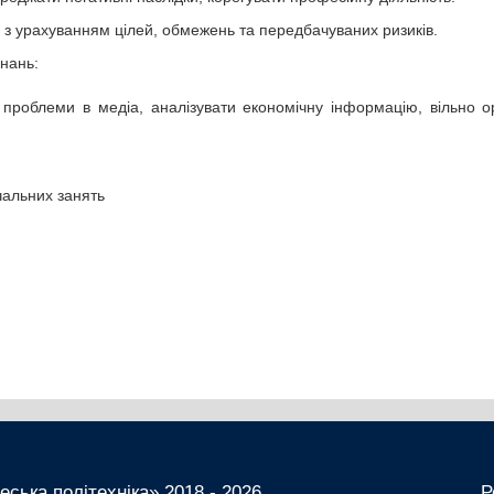
у з урахуванням цілей, обмежень та передбачуваних ризиків.
нань:
 проблеми в медіа, аналізувати економічну інформацію, вільно о
чальних занять
ська політехніка» 2018 - 2026
Р