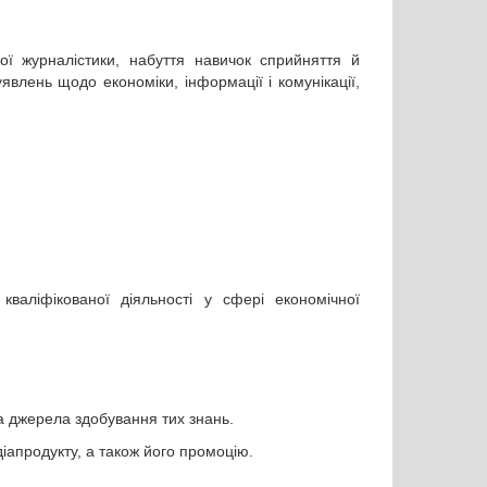
ї журналістики, набуття навичок сприйняття й
явлень щодо економіки, інформації і комунікації,
валіфікованої діяльності у сфері економічної
та джерела здобування тих знань.
іапродукту, а також його промоцію.