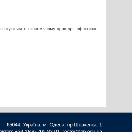
рієнтуються в економічному просторі, ефективно
65044, Україна, м. Одеса, пр.Шевченка, 1
ектор: +38 (048) 705-83-01, rector@op.edu.ua