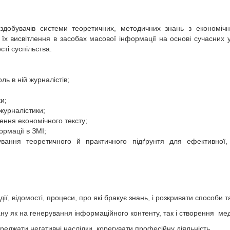
добувачів системи теоретичних, методичних знань з економічно
 їх висвітлення в засобах масової інформації на основі сучасних у
сті суспільства.
ь в ній журналістів;
ки;
журналістики;
ння економічного тексту;
рмації в ЗМІ;
вання теоретичного й практичного підґрунтя для ефективної, к
ї, відомості, процеси, про які бракує знань, і розкривати способи 
ну як на генерування інформаційного контенту, так і створення мед
реджати негативні наслідки, корегувати професійну діяльність.