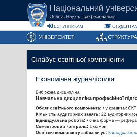
Перейти до основного вмісту
Національний універси
Освіта. Наука. Професіоналізм.
ВСТУПНИКАМ
СТУДЕНТАМ
УНІВЕРСИТЕТ
СТРУКТУР
Сілабус освітньої компоненти
Економічна журналістика
Вибіркова дисципліна
Навчальна дисципліна професійної підг
Обсяг освітнього компонента:
• у кредитах ЄКТ
Кількість аудиторних занять:
22 аудиторних год
Індивідуальна робота:
• очна форма — реферат
Семестровий контроль:
Екзамен.
Освітню компоненту забезпечує:
Кафедра інфор