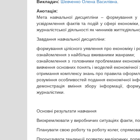
Викладач:
Шевченко Олена Василівна
.
Анотація:
Мета навчальної дисципліни – формування у з
усвідомлення фактів та подій у сфері економіки,
журналістської діяльності як чинників життєдіяльно
Завдання навчальної дисципліни:
формування цілісного уявлення про економіку і рол
ознайомлення з найбільш вживаними жанрами;
ознайомлення з головними проблемами економі
вивчення основних понять і моделей економічної 
отримання комплексу знань про правила оформле
розуміння особливостей подання економічної інфо
демонстрація вміння збору інформації, форму
журналістики.
Основні результати навчання
Виокремлювати у виробничих ситуаціях факти, поді
Планувати свою роботу та роботу колег, спрямова
Прогнозувати тенденції розвитку медіаринку, попе