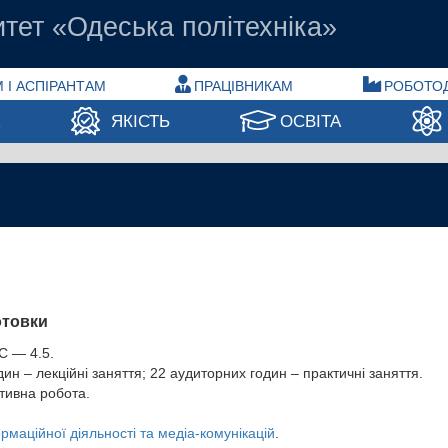
тет «Одеська політехніка»
 І АСПІРАНТАМ
ПРАЦІВНИКАМ
РОБОТО
А
ЯКІСТЬ
ОСВІТА
отовки
С — 4.5.
ин – лекційні заняття; 22 аудиторних годин – практичні заняття.
ивна робота.
маційної діяльності та медіа-комунікацій
.