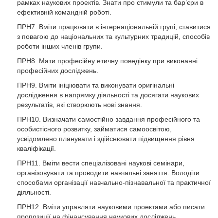
рамках наукових проектів. Знати про стимули та бар’єри в
ефективній командній роботі.
ПРН7. Вміти працювати в інтернаціональній групі, ставитися
з повагою до національних та культурних традицій, способів
роботи інших членів групи.
ПРН8. Мати професійну етичну поведінку при виконанні
професійних досліджень.
ПРН9. Вміти ініціювати та виконувати оригінальні
дослідження в напрямку діяльності та досягати наукових
результатів, які створюють нові знання.
ПРН10. Визначати самостійно завдання професійного та
особистісного розвитку, займатися самоосвітою,
усвідомлено планувати і здійснювати підвищення рівня
кваліфікації.
ПРН11. Вміти вести спеціалізовані наукові семінари,
організовувати та проводити навчальні заняття. Володіти
способами організації навчально-пізнавальної та практичної
діяльності.
ПРН12. Вміти управляти науковими проектами або писати
пропозиції на фінансування наукових досліджень.