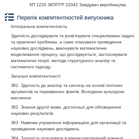
КП 1225 ЗКППТР 22042 Завідувач виробництва.
Перелік компетентностей випускника
Інтегральна компетентність:
Здатність досліджувати та розв’язувати спеціалізовані задачі
та практичні проблеми, а саме планувати проведення
наукових досліджень, виконувати математичне
моделювання процесу, що досліджується, застосовувати
математичні теорії, методи структурного аналізу та
системного підходу.
Загальні компетентності:
ЗК1. Здатність до аналізу та синтезу на основі логічних
аргументів та перевірених фактів. Володіння культурою
мислення.
ЗК2. Знання другої мови, достатньої для обговорення
наукових результатів.
ЗК3. Навички управління інформацією для організації та
проведення наукових досліджень.
ЗК4. Здатність працювати в міждисциплінарній команді.