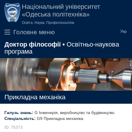
Перейти до основного вмісту
Національний університет
«Одеська політехніка»
Освіта. Наука. Професіоналізм.
Головне меню
Доктор філософії
▪ Освітньо-наукова
програма
Прикладна механіка
Галузь знань:
G Інженерія, виробництво та будівництво
Спеціальність:
G9 Прикладна механіка
ID: 75373