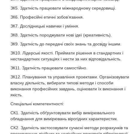
ЗК5. Здатність працювати міжнародному середовищі.
ЗК6. Професійні етичні зобов’язання.
ЗК7. Дослідницькі навички і уміння.
ЗК8. Здатність породжувати нові ідеї (креативність).
ЗК9. Здатність до передачі своїх знань та досвіду іншим.
ЗК10. Лідерські якості. Приймати рішення в стандартних і
нестандартних ситуаціях і нести за них відповідальність.
ЗК11. Здатність працювати самостійно.
ЗК12. Планування та управління проектами. Організовувати
власну діяльність, вибирати типові методи і способи
виконання професійних завдань, оцінювати їх виконання і
якість.
Спеціальні компетентності:
СК1. Здатність обґрунтовувати вибір вимірювального
обладнання для вимірювань вірогідних характеристик.
СК2. Здатність застосовувати сучасні методи розрахунків та
проектування лінійних та нелінійних пристроїв віброізоляції