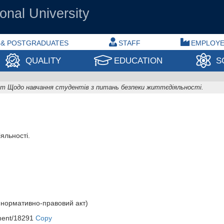
onal University
 & POSTGRADUATES
STAFF
EMPLOY
QUALITY
EDUCATION
S
т Щодо навчання студентів з питань безпеки життєдіяльності.
яльності.
нормативно-правовий акт)
ment/18291
Copy