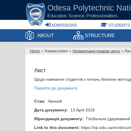
Skip to main content
Odesа Polytechnic Nati
Education. Science. Professionalism.
ADMISSIONS
STUDENTS
ABOUT
STRUCTURE
Home
»
Університет
»
Нормативно-правові акти
»
Лис
You are here
Лист
Щодо навчання студентів з питань безпеки життєді
Перейти до документу
Стан:
Чинний
Дата документу:
13 April 2018
Юрисдикція документу:
Глобальна (державний 
Link to this document:
https://op.edu.ua/en/docu