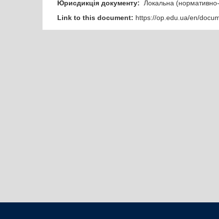
Юрисдикція документу:
Локальна (нормативно-
Link to this document:
https://op.edu.ua/en/docu