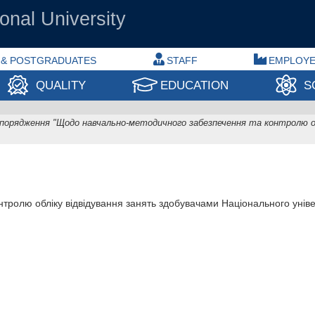
onal University
 & POSTGRADUATES
STAFF
EMPLOY
QUALITY
EDUCATION
S
порядження "Щодо навчально-методичного забезпечення та контролю об
ролю обліку відвідування занять здобувачами Національного універ