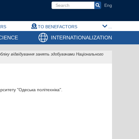
Search form
ERS
TO BENEFACTORS
...
CIENCE
INTERNATIONALIZATION
ліку відвідування занять здобувачами Національного
ситету "Одеська політехніка".