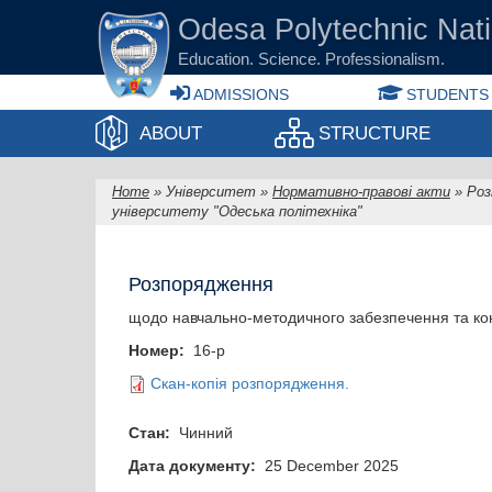
Skip to main content
Odesа Polytechnic Nati
Education. Science. Professionalism.
ADMISSIONS
STUDENTS
ABOUT
STRUCTURE
Home
»
Університет
»
Нормативно-правові акти
»
Роз
You are here
університету "Одеська політехніка"
Розпорядження
щодо навчально-методичного забезпечення та конт
Номер:
16-р
Скан-копія розпорядження.
Стан:
Чинний
Дата документу:
25 December 2025