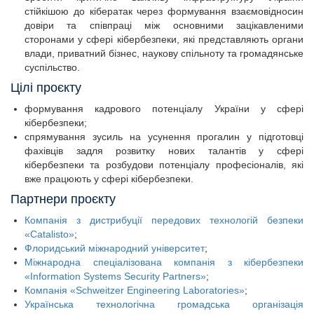
стійкішою до кібератак через формування взаємовідносин
довіри та співпраці між основними зацікавленими
сторонами у сфері кібербезпеки, які представляють органи
влади, приватний бізнес, наукову спільноту та громадянське
суспільство.
Цілі проєкту
формування кадрового потенціалу України у сфері
кібербезпеки;
спрямування зусиль на усунення прогалин у підготовці
фахівців задля розвитку нових талантів у сфері
кібербезпеки та розбудови потенціалу професіоналів, які
вже працюють у сфері кібербезпеки.
Партнери проєкту
Компанія з дистрибуції передових технологій безпеки
«Catalisto»
;
Флоридський міжнародний університет
;
Міжнародна спеціалізована компанія з кібербезпеки
«Information Systems Security Partners»
;
Компанія «Schweitzer Engineering Laboratories»
;
Українська технологічна громадська організація