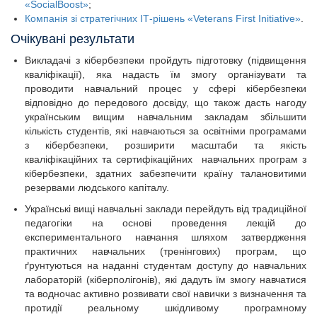
«SocialBoost»
;
Компанія зі стратегічних ІТ-рішень «Veterans First Initiative»
.
Очікувані результати
Викладачі з кібербезпеки пройдуть підготовку (підвищення
кваліфікації), яка надасть їм змогу організувати та
проводити навчальний процес у сфері кібербезпеки
відповідно до передового досвіду, що також дасть нагоду
українським вищим навчальним закладам збільшити
кількість студентів, які навчаються за освітніми програмами
з кібербезпеки, розширити масштаби та якість
кваліфікаційних та сертифікаційних навчальних програм з
кібербезпеки, здатних забезпечити країну талановитими
резервами людського капіталу.
Українські вищі навчальні заклади перейдуть від традиційної
педагогіки на основі проведення лекцій до
експериментального навчання шляхом затвердження
практичних навчальних (тренінгових) програм, що
ґрунтуються на наданні студентам доступу до навчальних
лабораторій (кіберполігонів), які дадуть їм змогу навчатися
та водночас активно розвивати свої навички з визначення та
протидії реальному шкідливому програмному