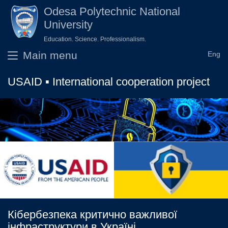
Skip to main content
Odesа Polytechnic National
University
Education. Science. Professionalism.
Main menu
USAID ▪ International cooperation project
Кібербезпека критично важливої
інфраструктури в Україні