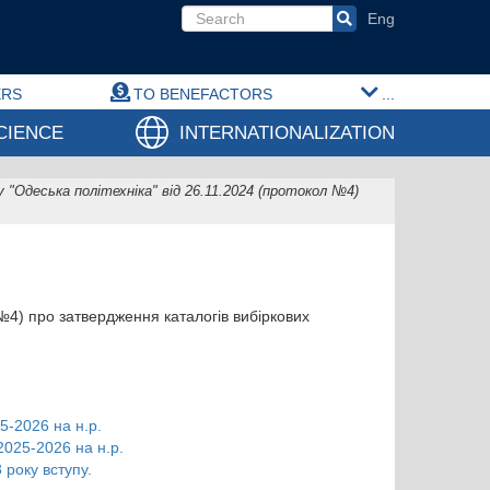
Search form
ERS
TO BENEFACTORS
...
CIENCE
INTERNATIONALIZATION
 "Одеська політехніка" від 26.11.2024 (протокол №4)
 №4) про затвердження каталогів вибіркових
5-2026 на н.р.
2025-2026 на н.р.
 року вступу.