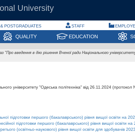
onal University
 & POSTGRADUATES
STAFF
EMPLOY
QUALITY
EDUCATION
S
аз "Про введення в дію рішення Вченої ради Національного університету
ьного університету "Одеська політехніка" від 26.11.2024 (протокол
ьної підготовки першого (бакалаврського) рівня вищої освіти на 202
сійної підготовки першого (бакалаврського) рівня вищої освіти на 
етього (освітньо-наукового) рівня вищої освіти для здобувачів 2023