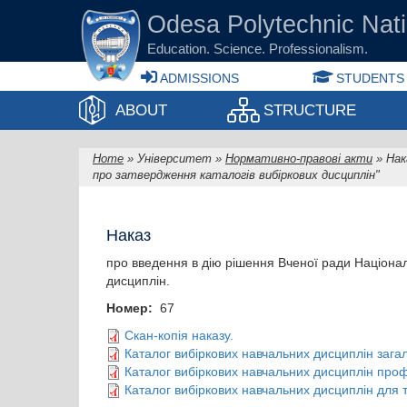
Skip to main content
Odesа Polytechnic Nati
Education. Science. Professionalism.
ADMISSIONS
STUDENTS
ABOUT
STRUCTURE
Home
»
Університет
»
Нормативно-правові акти
»
Нак
You are here
про затвердження каталогів вибіркових дисциплін"
Наказ
про введення в дію рішення Вченої ради Націонал
дисциплін.
Номер:
67
Скан-копія наказу.
Каталог вибіркових навчальних дисциплін загал
Каталог вибіркових навчальних дисциплін профе
Каталог вибіркових навчальних дисциплін для тр