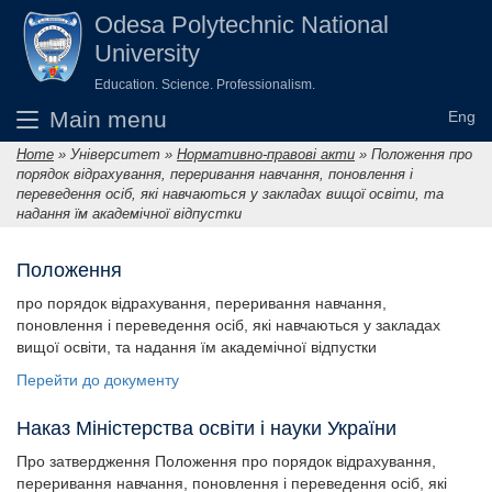
Skip to main content
Odesа Polytechnic National
University
Education. Science. Professionalism.
Main menu
Home
»
Університет
»
Нормативно-правові акти
»
Положення про
You are here
порядок відрахування, переривання навчання, поновлення і
переведення осіб, які навчаються у закладах вищої освіти, та
надання їм академічної відпустки
Положення
про порядок відрахування, переривання навчання,
поновлення і переведення осіб, які навчаються у закладах
вищої освіти, та надання їм академічної відпустки
Перейти до документу
Наказ Міністерства освіти і науки України
Про затвердження Положення про порядок відрахування,
переривання навчання, поновлення і переведення осіб, які