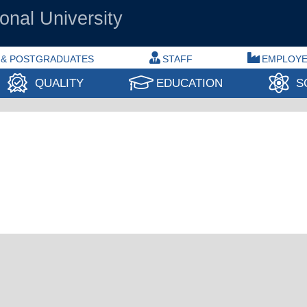
onal University
 & POSTGRADUATES
STAFF
EMPLOY
QUALITY
EDUCATION
S