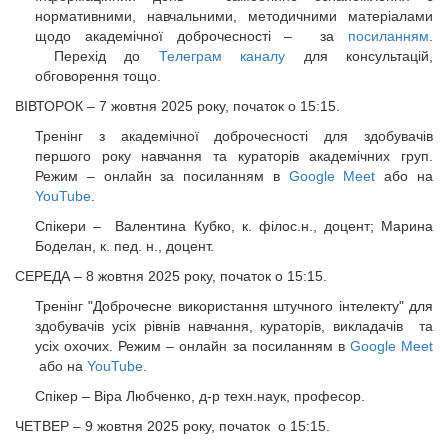
нормативними, навчальними, методичними матеріалами
щодо академічної доброчесності – за
посиланням
.
Перехід до
Телеграм каналу
для консультацій,
обговорення тощо.
ВІВТОРОК – 7 жовтня 2025 року, початок о 15:15.
Тренінг з академічної доброчесності для здобувачів
першого року навчання та кураторів академічних груп.
Режим – онлайн за посиланням в
Google Meet
або на
YouTube
.
Спікери – Валентина Кубко, к. філос.н., доцент; Марина
Боделан, к. пед. н., доцент.
СЕРЕДА – 8 жовтня 2025 року, початок о 15:15.
Тренінг "Доброчесне використання штучного інтелекту" для
здобувачів усіх рівнів навчання, кураторів, викладачів та
усіх охочих. Режим – онлайн за посиланням в
Google Meet
або на
YouTube
.
Спікер – Віра Любченко, д-р техн.наук, професор.
ЧЕТВЕР – 9 жовтня 2025 року, початок о 15:15.