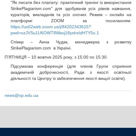
"Як писати без плагіату: практичний тренінг із використання
StrikePlagiarism.com" для здобувачів усіх рівнів навчання,
кураторів, викладачів та усіх охочих. Режим – онлайн на
платформі ZOOM за посиланням:
https://us02web.zoom.us/j/84202343615?
pwd=ozJVSu1U6OWT8Wavj18yshxIdH7Y5o.1
Спікер – Анна Чудак, менеджерка з розвитку
StrikePlagiarism.com в Україні.
П’ЯТНИЦЯ – 10 жовтня 2025 року, з 15:00 по 15:30.
Підсумкова конференція (для членів Групи сприяння
академічній доброчесності, Ради з якості освітньої
діяльності та Центру із забезпечення якості вищої освіти).
news@op.edu.ua