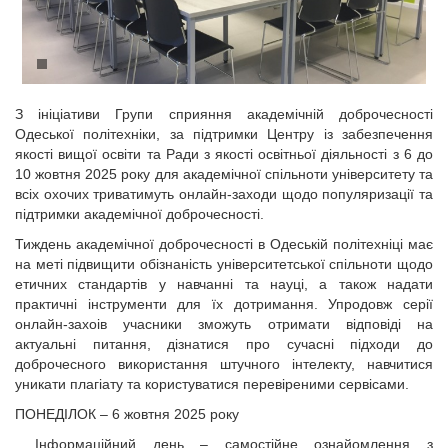
З ініціативи Групи сприяння академічній доброчесності
Одеської політехніки, за підтримки Центру із забезпечення
якості вищої освіти та Ради з якості освітньої діяльності з 6 до
10 жовтня 2025 року для академічної спільноти університету та
всіх охочих триватимуть онлайн-заходи щодо популяризації та
підтримки академічної доброчесності.
Тиждень академічної доброчесності в Одеській політехніці має
на меті підвищити обізнаність університетської спільноти щодо
етичних стандартів у навчанні та науці, а також надати
практичні інструменти для їх дотримання. Упродовж серії
онлайн-захоів учасники зможуть отримати відповіді на
актуальні питання, дізнатися про сучасні підходи до
доброчесного використання штучного інтелекту, навчитися
уникати плагіату та користуватися перевіреними сервісами.
ПОНЕДІЛОК – 6 жовтня 2025 року
Інформаційний день – самостійне ознайомлення з