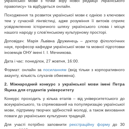
української мови з точки зору нової редакції Українського
правопису» та відбудеться онлайн.
Походження та розвиток української мови є однією з ключових
тем у сучасній лінгвістиці, адже розуміння її витоків сприяє
усвідомленню історичного шляху українського слова і місця
нашого народу у слов’янському культурному просторі.
Доповідач: Марія Львівна Дружинець – доктор філологічних
наук, професор кафедри української мови та мовної підготовки
іноземців ОНУ імені І. І. Мечникова.
Дата і час: понеділок, 27 жовтня, 16:00.
Формат: онлайн за
посиланням
(вхід тільки з корпоративного
акаунту, кількість слухачів обмежена).
2. Міжнародний конкурс з української мови імені Петра
Яцика для студентів університету
Конкурс проходить у кілька етапів – від університетського до
всеукраїнського, та спрямований на популяризацію української
мови, підтримку творчих здібностей молоді, а також виховання
поваги до українських культурних традицій.
Для участі потрібно заповнити
реєстраційну форму
до 30