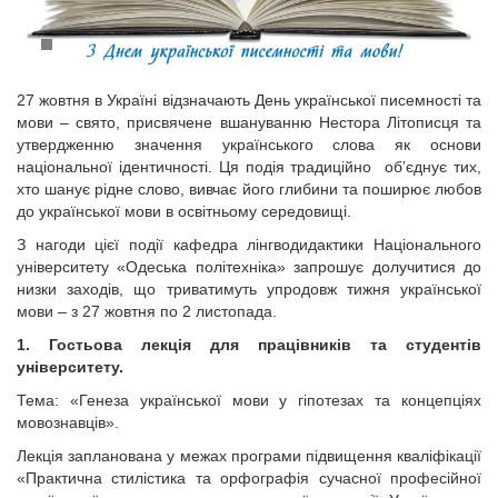
27 жовтня в Україні відзначають День української писемності та
мови – свято, присвячене вшануванню Нестора Літописця та
утвердженню значення українського слова як основи
національної ідентичності. Ця подія традиційно об’єднує тих,
хто шанує рідне слово, вивчає його глибини та поширює любов
до української мови в освітньому середовищі.
З нагоди цієї події кафедра лінгводидактики Національного
університету «Одеська політехніка» запрошує долучитися до
низки заходів, що триватимуть упродовж тижня української
мови – з 27 жовтня по 2 листопада.
1. Гостьова лекція для працівників та студентів
університету.
Тема: «Генеза української мови у гіпотезах та концепціях
мовознавців».
Лекція запланована у межах програми підвищення кваліфікації
«Практична стилістика та орфографія сучасної професійної