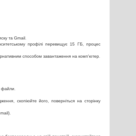
ску та Gmail.
рситетському профілі перевищує 15 ГБ, процес
тернативним способом завантаження на комп'ютер.
и файли.
дження, скопіюйте його, поверніться на сторінку
mail).