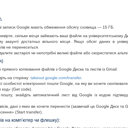
⚠️
кові записи Google мають обмеження обсягу сховища — 15 ГБ.
евірте, скільки місця займають ваші файли на університетському Ди
 акаунті достатньо вільного місця. Якщо обсяг даних в уніве
лів не перенесеться.
алити застарілі чи непотрібні великі файли або скористатися аль
я)
 прямого копіювання файлів з Google Диска та листів із Gmail:
діть на сторінку:
takeout.google.com/transfer
.
оєї особистої електронної пошти Google, на яку ви хочете скопіюват
 код» (Get code).
 пошту, знайдіть автоматичний лист від Google із кодом підтвер
вісів, дані з яких ви хочете перенести (зазвичай це Google Диск та G
ення» (Start transfer).
в на комп'ютер чи флешку):