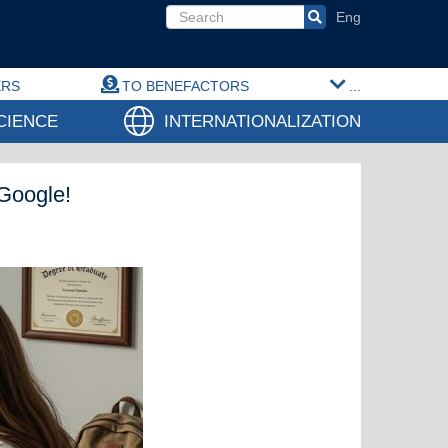
Search form
ERS
TO BENEFACTORS
...
CIENCE
INTERNATIONALIZATION
Google!