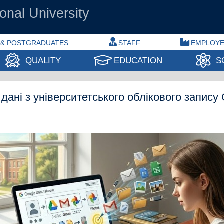
onal University
 & POSTGRADUATES
STAFF
EMPLOY
QUALITY
EDUCATION
S
 дані з університетського облікового запису 