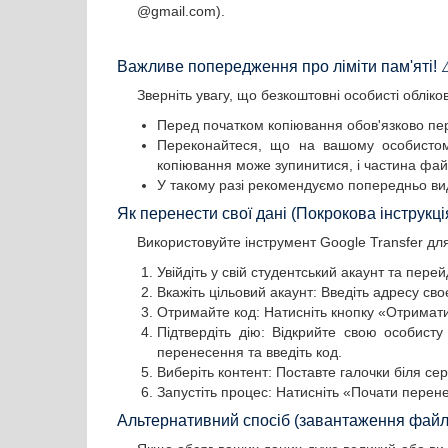
@gmail.com).
Важливе попередження про ліміти пам'яті! 
Зверніть увагу, що безкоштовні особисті облі
Перед початком копіювання обов'язково пер
Переконайтеся, що на вашому особистому
копіювання може зупинитися, і частина фай
У такому разі рекомендуємо попередньо вид
Як перенести свої дані (Покрокова інструкці
Використовуйте інструмент Google Transfer для
Увійдіть у свій студентський акаунт та перей
Вкажіть цільовий акаунт: Введіть адресу св
Отримайте код: Натисніть кнопку «Отримати
Підтвердіть дію: Відкрийте свою особисту
перенесення та введіть код.
Виберіть контент: Поставте галочки біля сер
Запустіть процес: Натисніть «Почати перенес
Альтернативний спосіб (завантаження файлі