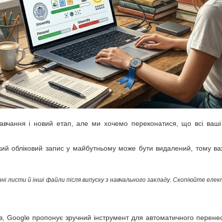
вчання і новий етап, але ми хочемо переконатися, що всі ваші 
ський обліковий запис у майбутньому може бути видалений, тому в
ні листи й інші файли після випуску з навчального закладу. Скопіюйте еле
ів, Google пропонує зручний інструмент для автоматичного перен