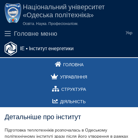
Перейти до основного вмісту
Національний університет
«Одеська політехніка»
Освіта. Наука. Професіоналізм.
Головне меню
ІЕ ▪ Інститут енергетики
ГОЛОВНА
УПРАВЛІННЯ
СТРУКТУРА
ДІЯЛЬНІСТЬ
Детальніше про інститут
Підготовка теплотехніків розпочалась в Одеському
політехнічному інституті зразу після його утворення в рамках