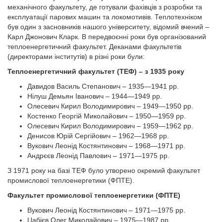
механічного факультету, де готували фахівців з розробки та
експлуатації парових машин та локомотивів. Теплотехніком
був один з засновників нашого університету, відомий вчений –
Карл Джонович Кларк. В передвоєнні роки був організований
теплоенергетичний факультет. Деканами факультетів
(директорами інститутів) в різні роки були:
Теплоенергетичний факультет (ТЕФ) – з 1935 року
Давидов Василь Степанович – 1935—1941 рр.
Нілуш Демьян Іванович – 1944—1949 рр.
Олесевич Кирил Володимирович – 1949—1950 рр.
Костенко Георгій Миколайович – 1950—1959 рр.
Олесевич Кирил Володимирович – 1959—1962 рр.
Денисов Юрій Сергійович – 1962—1968 рр.
Вукович Леонід Костянтинович – 1968—1971 рр.
Андрєєв Леонід Павлович – 1971—1975 рр.
З 1971 року на базі ТЕФ було утворено окремий факультет
промислової теплоенергетики (ФПТЕ).
Факультет промислової теплоенергетики (ФПТЕ)
Вукович Леонід Костянтинович – 1971—1975 рр.
Цабієв Олег Миколайович – 1975—1987 рр.