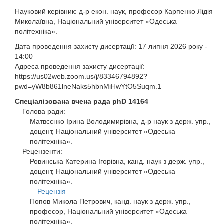
Науковий керівник:
д-р екон. наук, професор Карпенко Лідія
Миколаївна, Національний університет «Одеська
політехніка».
Дата проведення захисту дисертації:
17 липня 2026 року -
14:00
Адреса проведення захисту дисертації:
https://us02web.zoom.us/j/83346794892?
pwd=yW8b861lneNaks5hbnMiHwYtO5Suqm.1
Спеціалізована вчена рада
phD 14164
Голова ради:
Матвєєнко Ірина Володимирівна, д-р наук з держ. упр.,
доцент, Національний університет «Одеська
політехніка».
Рецензенти:
Ровинська Катерина Ігорівна, канд. наук з держ. упр.,
доцент, Національний університет «Одеська
політехніка».
Рецензія
Попов Микола Петрович, канд. наук з держ. упр.,
професор, Національний університет «Одеська
політехніка».