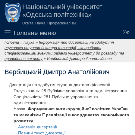
Перейти до основного вмісту
Національний університет
«Одеська політехніка»
Освіта. Наука. Професіоналізм.
Головне меню
Головна
»
Наука
»
Інформація про дисертації на здобуття
Ви є тут
наукового ступеня доктора філософії, які прийняті
спеціалізованими вченими радами університету до розгляду та
проведення захисту
»
Вербицький Дмитро Анатолійович
Вербицький Дмитро Анатолійович
Дисертація на здобуття ступеня доктора філософії.
Галузь знань:
28 Публічне управління та адміністрування.
Спеціальність:
281 Публічне управління та
адміністрування.
Назва:
Формування антикорупційної політики України
та механізми її реалізації в координатах економічного
розвитку.
Анотація дисертації
Повний текст дисертації