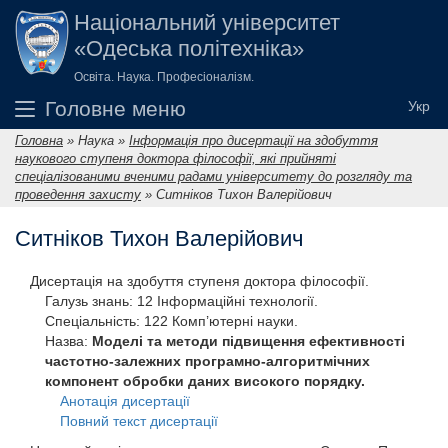
Перейти до основного вмісту
Національний університет
«Одеська політехніка»
Освіта. Наука. Професіоналізм.
Головне меню
Головна
»
Наука
»
Інформація про дисертації на здобуття
Ви є тут
наукового ступеня доктора філософії, які прийняті
спеціалізованими вченими радами університету до розгляду та
проведення захисту
»
Ситніков Тихон Валерійович
Ситніков Тихон Валерійович
Дисертація на здобуття ступеня доктора філософії.
Галузь знань:
12 Інформаційні технології.
Спеціальність:
122 Комп’ютерні науки.
Назва:
Моделі та методи підвищення ефективності
частотно-залежних програмно-алгоритмічних
компонент обробки даних високого порядку.
Анотація дисертації
Повний текст дисертації