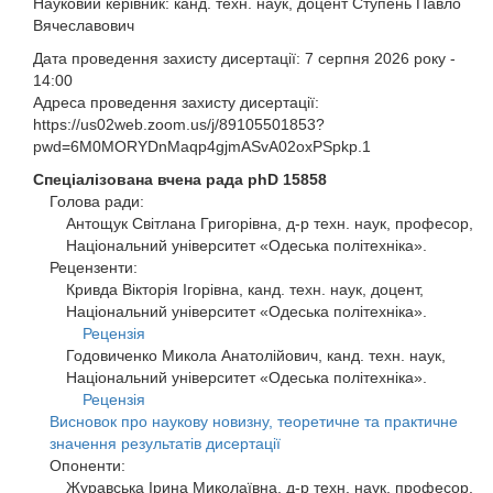
Науковий керівник:
канд. техн. наук, доцент Ступень Павло
Вячеславович
Дата проведення захисту дисертації:
7 серпня 2026 року -
14:00
Адреса проведення захисту дисертації:
https://us02web.zoom.us/j/89105501853?
pwd=6M0MORYDnMaqp4gjmASvA02oxPSpkp.1
Спеціалізована вчена рада
phD 15858
Голова ради:
Антощук Світлана Григорівна, д-р техн. наук, професор,
Національний університет «Одеська політехніка».
Рецензенти:
Кривда Вікторія Ігорівна, канд. техн. наук, доцент,
Національний університет «Одеська політехніка».
Рецензія
Годовиченко Микола Анатолійович, канд. техн. наук,
Національний університет «Одеська політехніка».
Рецензія
Висновок про наукову новизну, теоретичне та практичне
значення результатів дисертації
Опоненти:
Журавська Ірина Миколаївна, д-р техн. наук, професор,