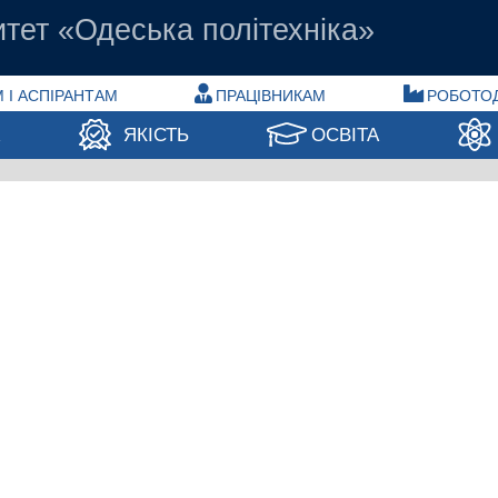
тет «Одеська політехніка»
 І АСПІРАНТАМ
ПРАЦІВНИКАМ
РОБОТО
А
ЯКІСТЬ
ОСВІТА