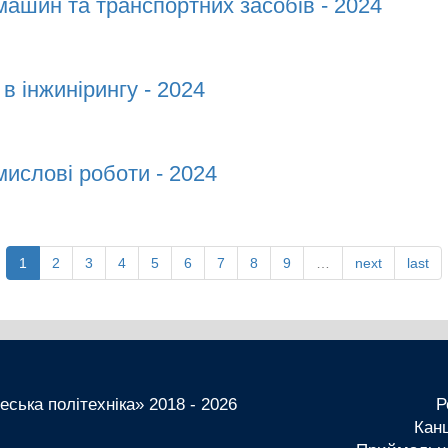
 машин та транспортних засобів - 2024
машин та транспортних засобів - 2024
 в інжинірингу - 2024
 інжинірингу - 2024
мислові роботи - 2024
ислові роботи - 2024
1
2
3
4
5
6
7
8
9
…
next
last
ська політехніка» 2018 - 2026
Р
Канц