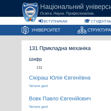
Перейти до основного вмісту
Національний універси
Освіта. Наука. Професіоналізм.
ВСТУПНИКАМ
СТУДЕНТАМ
УНІВЕРСИТЕТ
СТРУКТУР
131 Прикладна механіка
Шифр
131
Сікіраш Юлія Євгеніївна
Читати далі
про Сікіраш Юлія Євгеніївна
Вовк Павло Євгенійович
Читати далі
про Вовк Павло Євгенійович