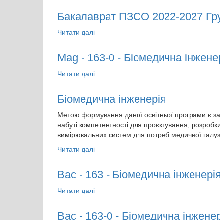
Бакалаврат ПЗСО 2022-2027 Гр
Читати далі
про Бакалаврат ПЗСО 2022-2027 Груп
Mag - 163-0 - Біомедична інженер
Читати далі
про Mag - 163-0 - Біомедична інженері
Біомедична інженерія
Метою формування даної освітньої програми є забе
набуті компетентності для проєктування, розробки
вимірювальних систем для потреб медичної галузі,
Читати далі
про Біомедична інженерія
Bac - 163 - Біомедична інженерія
Читати далі
про Bac - 163 - Біомедична інженерія 
Bac - 163-0 - Біомедична інженер