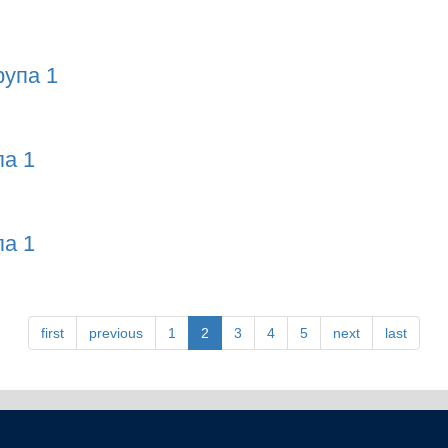
я - 2021
рупа 1
па 1
па 1
 1
па 1
 1
first
previous
1
2
3
4
5
next
last