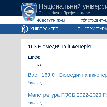
Перейти до основного вмісту
Національний універси
Освіта. Наука. Професіоналізм.
ВСТУПНИКАМ
СТУДЕНТАМ
УНІВЕРСИТЕТ
СТРУКТУР
163 Біомедична інженерія
Шифр
163
Bac - 163-0 - Біомедична інженер
Читати далі
про Bac - 163-0 - Біомедична інженері
Магістратура ПЗСБ 2022-2023 Г
Читати далі
про Магістратура ПЗСБ 2022-2023 Гру