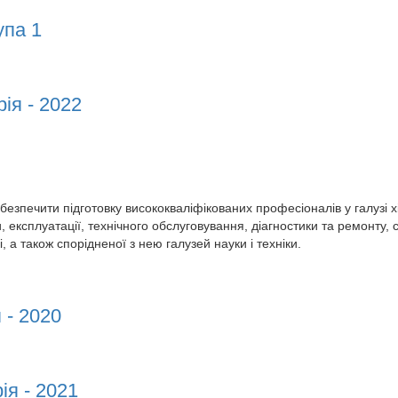
упа 1
а 1
ія - 2022
я - 2022
зпечити підготовку висококваліфікованих професіоналів у галузі хім
, експлуатації, технічного обслуговування, діагностики та ремонту, 
 а також спорідненої з нею галузей науки і техніки.
 - 2020
- 2020
ія - 2021