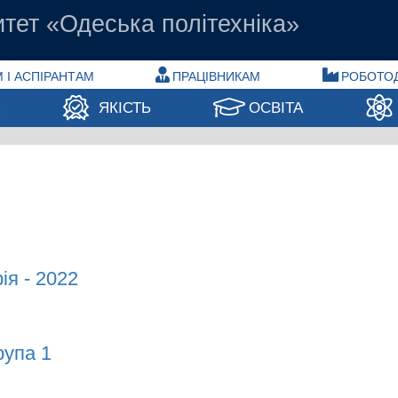
тет «Одеська політехніка»
 І АСПІРАНТАМ
ПРАЦІВНИКАМ
РОБОТО
А
ЯКІСТЬ
ОСВІТА
ія - 2022
я - 2022
рупа 1
па 1