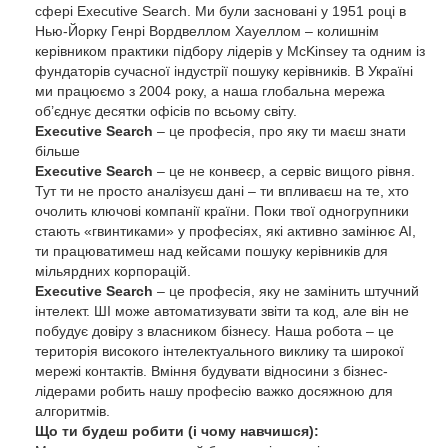
сфері Executive Search. Ми були засновані у 1951 році в
Нью-Йорку Генрі Вордвеллом Хауеллом – колишнім
керівником практики підбору лідерів у McKinsey та одним із
фундаторів сучасної індустрії пошуку керівників. В Україні
ми працюємо з 2004 року, а наша глобальна мережа
об’єднує десятки офісів по всьому світу.
Executive Search
– це професія, про яку ти маєш знати
більше
Executive Search
– це не конвеєр, а сервіс вищого рівня.
Тут ти не просто аналізуєш дані – ти впливаєш на те, хто
очолить ключові компанії країни. Поки твої одногрупники
стають «гвинтиками» у професіях, які активно замінює АІ,
ти працюватимеш над кейсами пошуку керівників для
мільярдних корпорацій.
Executive Search
– це професія, яку не замінить штучний
інтелект. ШІ може автоматизувати звіти та код, але він не
побудує довіру з власником бізнесу. Наша робота – це
територія високого інтелектуального виклику та широкої
мережі контактів. Вміння будувати відносини з бізнес-
лідерами робить нашу професію важко досяжною для
алгоритмів.
Що ти будеш робити (і чому навчишся):