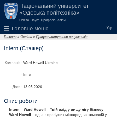
Перейти до основного вмісту
Національний університет
«Одеська політехніка»
Освіта. Наука. Професіоналізм.
Головне меню
Головна
»
Освіта
»
Працевлаштування випускників
Ви є тут
Intern (Стажер)
Компанія:
Ward Howell Ukraine
:
Інша
Дата:
13.05.2026
Опис роботи
Intern – Ward Howell – Твій вхід у вищу лігу бізнесу
Ward Howell
– одна з провідних міжнародних компаній у