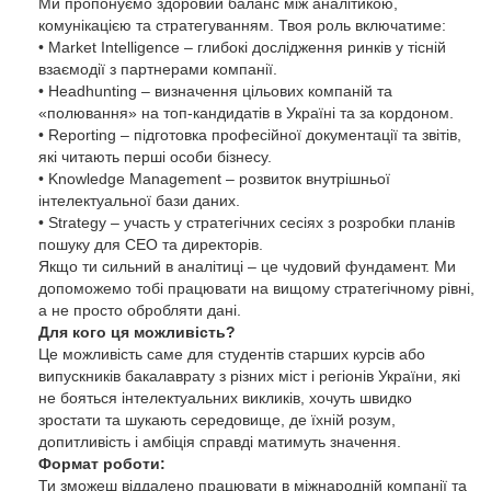
Ми пропонуємо здоровий баланс між аналітикою,
комунікацією та стратегуванням. Твоя роль включатиме:
• Market Intelligence – глибокі дослідження ринків у тісній
взаємодії з партнерами компанії.
• Headhunting – визначення цільових компаній та
«полювання» на топ-кандидатів в Україні та за кордоном.
• Reporting – підготовка професійної документації та звітів,
які читають перші особи бізнесу.
• Knowledge Management – розвиток внутрішньої
інтелектуальної бази даних.
• Strategy – участь у стратегічних сесіях з розробки планів
пошуку для CEO та директорів.
Якщо ти сильний в аналітиці – це чудовий фундамент. Ми
допоможемо тобі працювати на вищому стратегічному рівні,
а не просто обробляти дані.
Для кого ця можливість?
Це можливість саме для студентів старших курсів або
випускників бакалаврату з різних міст і регіонів України, які
не бояться інтелектуальних викликів, хочуть швидко
зростати та шукають середовище, де їхній розум,
допитливість і амбіція справді матимуть значення.
Формат роботи:
Ти зможеш віддалено працювати в міжнародній компанії та