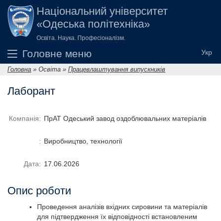
Перейти до основного вмісту
Національний університет
«Одеська політехніка»
Освіта. Наука. Професіоналізм.
Головне меню
Головна
»
Освіта
»
Працевлаштування випускників
Ви є тут
Лаборант
Компанія:
ПрАТ Одеський завод оздоблювальних матеріалів
:
Виробництво, технології
Дата:
17.06.2026
Опис роботи
Проведення аналізів вхідних сировини та матеріалів
для підтвердження їх відповідності встановленим