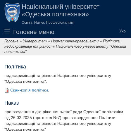
Перейти до основного вмісту
Національний університет
«Одеська політехніка»
Освіта. Наука. Професіоналізм.
Головне меню
Головна
»
Університет
»
Нормативно-правові акти
»
Політика
Ви є тут
недискримінації та рівності Національного університету "Одеська
політехніка"
Політика
недискримінації та рівності Національного університету
"Одеська політехніка".
Скан-копія політики.
Наказ
про введення в дію рішення вченої ради Одеської політехніки
від 26.02.2025 (протокол №7) про затвердження Політики
недискримінації та рівності Національного університету
"Одеська політехніка"